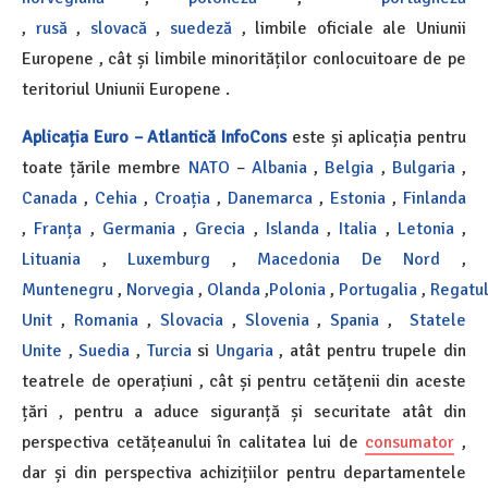
,
rusă
,
slovacă
,
suedeză
, limbile oficiale ale Uniunii
Europene , cât și limbile minorităților conlocuitoare de pe
teritoriul Uniunii Europene .
Aplicația Euro – Atlantică InfoCons
este și aplicația pentru
toate țările membre
NATO
–
Albania
,
Belgia
,
Bulgaria
,
Canada
,
Cehia
,
Croația
,
Danemarca
,
Estonia
,
Finlanda
,
Franța
,
Germania
,
Grecia
,
Islanda
,
Italia
,
Letonia
,
Lituania
,
Luxemburg
,
Macedonia De Nord
,
Muntenegru
,
Norvegia
,
Olanda
,
Polonia
,
Portugalia
,
Regatu
Unit
,
Romania
,
Slovacia
,
Slovenia
,
Spania
,
Statele
Unite
,
Suedia
,
Turcia
si
Ungaria
, atât pentru trupele din
teatrele de operațiuni , cât și pentru cetățenii din aceste
țări , pentru a aduce siguranță și securitate atât din
perspectiva cetățeanului în calitatea lui de
consumator
,
dar și din perspectiva achizițiilor pentru departamentele