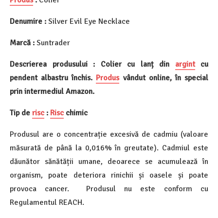
Produs
:
Colier
Denumire :
Silver Evil Eye Necklace
Marcă :
Suntrader
Descrierea produsului : Colier cu lanț din
argint
cu
pendent albastru închis.
Produs
vândut online, în special
prin intermediul Amazon.
Tip de
risc
:
Risc
chimic
Produsul are o concentrație excesivă de cadmiu (valoare
măsurată de până la 0,016% în greutate). Cadmiul este
dăunător sănătății umane, deoarece se acumulează în
organism, poate deteriora rinichii și oasele și poate
provoca cancer. Produsul nu este conform cu
Regulamentul REACH.