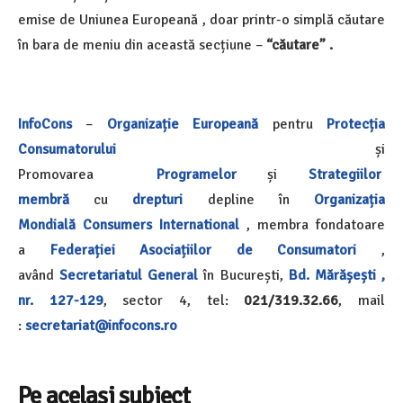
emise de Uniunea Europeană , doar printr-o simplă căutare
în bara de meniu din această secțiune –
“căutare” .
InfoCons
–
Organizație Europeană
pentru
Protecția
Consumatorului
și
Promovarea
Programelor
și
Strategiilor
membră
cu
drepturi
depline în
Organizația
Mondială
Consumers International
, membra fondatoare
a
Federației Asociațiilor de Consumatori
,
având
Secretariatul General
în București,
Bd. Mărășești ,
nr. 127-129
, sector 4, tel:
021/319.32.66
, mail
:
secretariat@infocons.ro
Pe același subiect