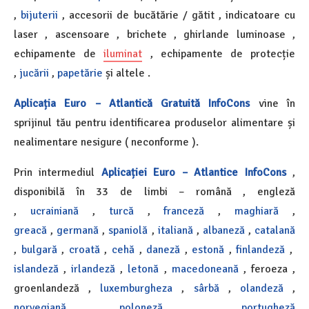
,
bijuterii
, accesorii de bucătărie / gătit , indicatoare cu
laser , ascensoare , brichete , ghirlande luminoase ,
echipamente de
iluminat
, echipamente de protecție
,
jucării
,
papetărie
și altele .
Aplicația Euro – Atlantică Gratuită InfoCons
vine în
sprijinul tău pentru identificarea produselor alimentare și
nealimentare nesigure ( neconforme ).
Prin intermediul
Aplicației Euro – Atlantice InfoCons
,
disponibilă în 33 de limbi – română , engleză
,
ucrainiană
,
turcă
,
franceză
,
maghiară
,
greacă
,
germană
,
spaniolă
,
italiană
,
albaneză
,
catalană
,
bulgară
,
croată
,
cehă
,
daneză
,
estonă
,
finlandeză
,
islandeză
,
irlandeză
,
letonă
,
macedoneană
, feroeza ,
groenlandeză ,
luxemburgheza
,
sârbă
,
olandeză
,
norvegiană
,
poloneză
,
portugheză