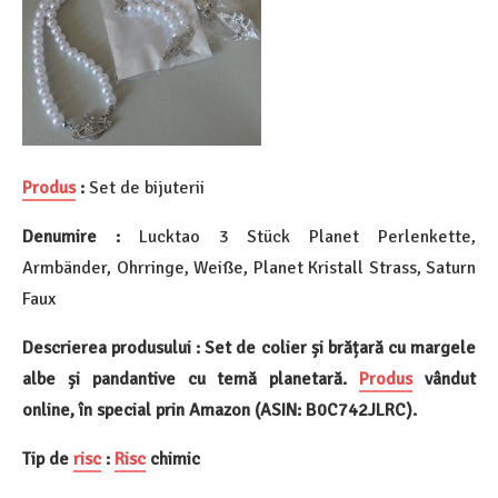
Produs
:
Set de bijuterii
Denumire :
Lucktao 3 Stück Planet Perlenkette,
Armbänder, Ohrringe, Weiße, Planet Kristall Strass, Saturn
Faux
Descrierea produsului : Set de colier și brățară cu margele
albe și pandantive cu temă planetară.
Produs
vândut
online, în special prin Amazon (ASIN: B0C742JLRC).
Tip de
risc
:
Risc
chimic