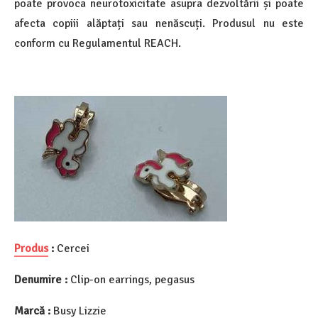
poate provoca neurotoxicitate asupra dezvoltării și poate
afecta copiii alăptați sau nenăscuți. Produsul nu este
conform cu Regulamentul REACH.
Produs
:
Cercei
Denumire :
Clip-on earrings, pegasus
Marcă :
Busy Lizzie