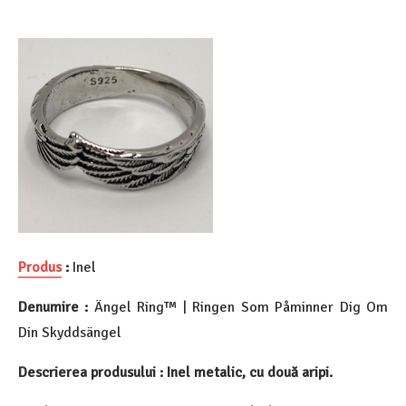
Produs
:
Inel
Denumire :
Ängel Ring™ | Ringen Som Påminner Dig Om
Din Skyddsängel
Descrierea produsului : Inel metalic, cu două aripi.