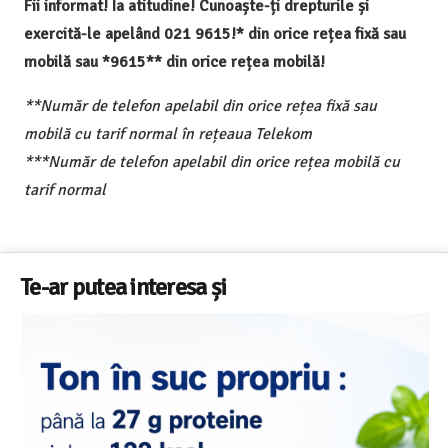
Fii informat! Ia atitudine! Cunoaște-ți drepturile și
exercită-le apelând 021 9615!* din orice rețea fixă sau
mobilă sau *9615** din orice rețea mobilă!
**Număr de telefon apelabil din orice rețea fixă sau
mobilă cu tarif normal în rețeaua Telekom
***Număr de telefon apelabil din orice rețea mobilă cu
tarif normal
Te-ar putea interesa și