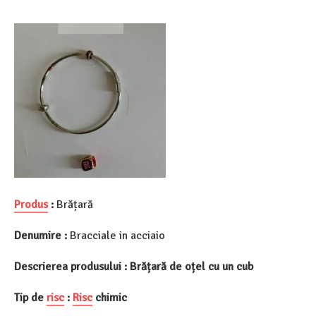
Produs
:
Brățară
Denumire :
Bracciale in acciaio
Descrierea produsului : Brățară de oțel cu un cub
Tip de
risc
:
Risc
chimic