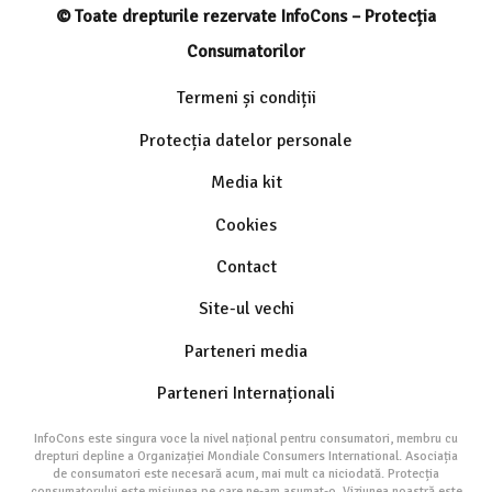
© Toate drepturile rezervate InfoCons – Protecția
Consumatorilor
Termeni și condiții
Protecția datelor personale
Media kit
Cookies
Contact
Site-ul vechi
Parteneri media
Parteneri Internaționali
InfoCons este singura voce la nivel național pentru consumatori, membru cu
drepturi depline a Organizației Mondiale Consumers International. Asociația
de consumatori este necesară acum, mai mult ca niciodată. Protecția
consumatorului este misiunea pe care ne-am asumat-o. Viziunea noastră este