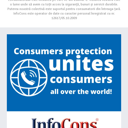
o lume unde să avem cu toții acces la siguranță, bunuri și servicii durabile.
Puterea noastră colectivă este suportul pentru consumatorii din întreaga țară.
InfoCons este operator de date cu caracter personal înregistrat cu nr.
12617/05.10.2009