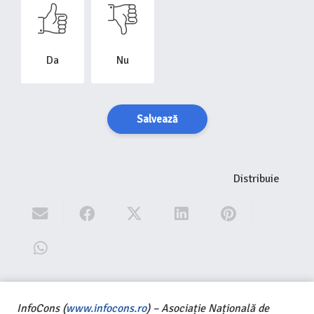
Da
Nu
Salvează
Distribuie
InfoCons (
www.infocons.ro
) – Asociație Națională de