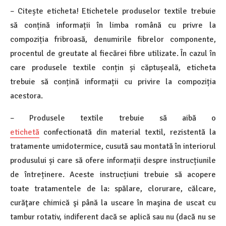
– Citește eticheta! Etichetele produselor textile trebuie
să conțină informații în limba română cu privre la
compoziția fribroasă, denumirile fibrelor componente,
procentul de greutate al fiecărei fibre utilizate. În cazul în
care produsele textile conțin și căptușeală, eticheta
trebuie să conțină informații cu privire la compoziția
acestora.
– Produsele textile trebuie să aibă o
etichetă
confectionată din material textil, rezistentă la
tratamente umidotermice, cusută sau montată în interiorul
produsului și care să ofere informații despre instrucțiunile
de întreținere. Aceste instrucțiuni trebuie să acopere
toate tratamentele de la: spălare, clorurare, călcare,
curăţare chimică şi până la uscare în maşina de uscat cu
tambur rotativ, indiferent dacă se aplică sau nu (dacă nu se