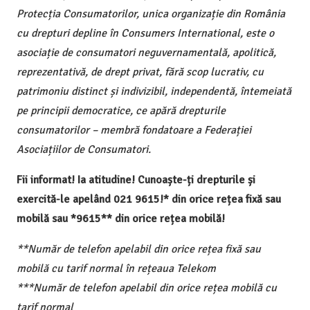
Protecția Consumatorilor, unica organizație din România
cu drepturi depline în Consumers International, este o
asociație de consumatori neguvernamentală, apolitică,
reprezentativă, de drept privat, fără scop lucrativ, cu
patrimoniu distinct și indivizibil, independentă, întemeiată
pe principii democratice, ce apără drepturile
consumatorilor – membră fondatoare a Federației
Asociațiilor de Consumatori.
Fii informat! Ia atitudine! Cunoaște-ți drepturile și
exercită-le apelând 021 9615!* din orice rețea fixă sau
mobilă sau *9615** din orice rețea mobilă!
**Număr de telefon apelabil din orice rețea fixă sau
mobilă cu tarif normal în rețeaua Telekom
***Număr de telefon apelabil din orice rețea mobilă cu
tarif normal