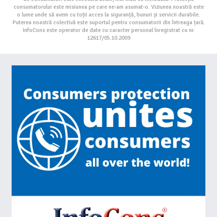
consumatorului este misiunea pe care ne-am asumat-o. Viziunea noastră este
o lume unde să avem cu toții acces la siguranță, bunuri și servicii durabile.
Puterea noastră colectivă este suportul pentru consumatorii din întreaga țară.
InfoCons este operator de date cu caracter personal înregistrat cu nr.
12617/05.10.2009