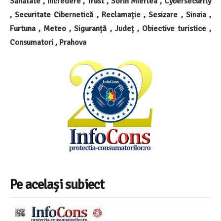
Sănătate , Incredere , Trust , Sorin Mierlea , Cybersecurity
, Securitate Cibernetică , Reclamație , Sesizare , Sinaia ,
Furtuna , Meteo , Siguranță , Județ , Obiective turistice ,
Consumatori , Prahova
Pe același subiect