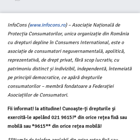
InfoCons (
www.infocons.ro
) – Asociație Națională de
Protecția Consumatorilor, unica organizație din România
cu drepturi depline în Consumers International, este o
asociație de consumatori neguvernamentală, apolitică,
reprezentativă, de drept privat, fără scop lucrativ, cu
patrimoniu distinct și indivizibil, independentă, întemeiată
pe principii democratice, ce apără drepturile
consumatorilor – membră fondatoare a Federației
Asociațiilor de Consumatori.
Fii informat! Ia atitudine! Cunoaște-ți drepturile și
exercită-le apelând 021 9615!* din orice rețea fixă sau
mobilă sau *9615** din orice rețea mobilă!