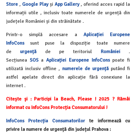
Store
,
Google Play
și
App Gallery
, oferind acces rapid la
informații utile , inclusiv toate numerele de urgență din
județele României și din străinătate .
Printr-o simplă accesare a
Aplicației Europene
InfoCons
sunt puse la dispoziție toate numere
de
urgență
de pe teritoriul
României
.
Secțiunea
SOS
a
Aplicației Europene InfoCons
poate fi
utilizată inclusiv offline ,
numerele de urgență
putând fi
astfel apelate direct din aplicație fără conexiune la
internet .
Citește și :
Participi la Beach, Please ! 2025 ? Rămâi
informat cu InfoCons Protecția Consumatorului !
InfoCons
Protecția Consumatorilor
te informează cu
privire la numere de urgență din județul Prahova :