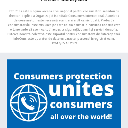
InfoCons este singura voce la nivel național pentru consumatori, membru cu
drepturi depline a Organizației Mondiale Consumers International. Asociația
de consumatori este necesară acum, mai mult ca niciodată. Protecția
consumatorului este misiunea pe care ne-am asumat-o. Viziunea noastră este
o lume unde să avem cu toții acces la siguranță, bunuri și servicii durabile.
Puterea noastră colectivă este suportul pentru consumatorii din întreaga țară.
InfoCons este operator de date cu caracter personal înregistrat cu nr.
12617/05.10.2009