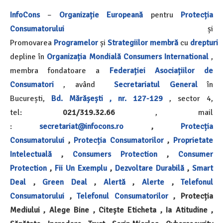
InfoCons
–
Organizație Europeană
pentru
Protecția
Consumatorului
și
Promovarea
Programelor
și
Strategiilor
membră
cu
drepturi
depline în
Organizația Mondială
Consumers International
,
membra fondatoare a
Federației Asociațiilor de
Consumatori
, având
Secretariatul General
în
București,
Bd. Mărășești , nr. 127-129
, sector 4,
tel:
021/319.32.66
, mail
:
secretariat@infocons.ro
,
Protecția
Consumatorului
,
Protecția Consumatorilor
,
Proprietate
Intelectuală
,
Consumers Protection
,
Consumer
Protection
,
Fii Un Exemplu
,
Dezvoltare Durabilă
,
Smart
Deal
,
Green Deal
,
Alertă
,
Alerte
,
Telefonul
Consumatorului
,
Telefonul Consumatorilor
, Protecția
Mediului , Alege Bine , Citește Eticheta , Ia Atitudine ,