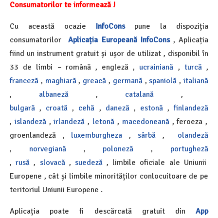
Consumatorilor te informează !
Cu această ocazie
InfoCons
pune la dispoziția
consumatorilor
Aplicația Europeană InfoCons
, Aplicația
fiind un instrument gratuit și ușor de utilizat , disponibil în
33 de limbi
– română , engleză ,
ucrainiană
,
turcă
,
franceză
,
maghiară
,
greacă
,
germană
,
spaniolă
,
italiană
,
albaneză
,
catalană
,
bulgară
,
croată
,
cehă
,
daneză
,
estonă
,
finlandeză
,
islandeză
,
irlandeză
,
letonă
,
macedoneană
, feroeza ,
groenlandeză ,
luxemburgheza
,
sârbă
,
olandeză
,
norvegiană
,
poloneză
,
portugheză
,
rusă
,
slovacă
,
suedeză
, limbile oficiale ale Uniunii
Europene , cât și limbile minorităților conlocuitoare de pe
teritoriul Uniunii Europene .
Aplicația poate fi descărcată gratuit din
App