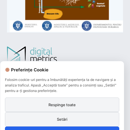
Preferințe Cookie
Folosim cookie-uri pentru a îmbunătăți experiența ta de navigare și a
analiza traficul. Apasă „Acceptă toate" pentru a consimți sau „Setări"
pentru a-ți gestiona preferințele.
Respinge toate
Plățile online efectuate pe acest site
sunt procesate de către Netopia Payments
Setări
și beneficiază de 3D-Secure.