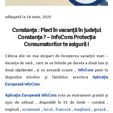
adăugată la
18 iunie, 2025
Constanța : Pleci în vacanță în județul
Constanța ? – InfoCons Protecția
Consumatorilor te asigură !
Câteva zile ne mai despart de începerea vacanței mari –
Vacanța de vară , care se va întinde pe durata a două luni și
două săptămâni , și cu această ocazie ,
InfoCons
pune la
dispoziția elevilor și familiilor acestora
Aplicația
Europeană InfoCons
.
Aplicația Europeană InfoCons
este un instrument gratuit și
ușor de utilizat , disponibil în 33 de limbi
– română ,
engleză ,
ucrainiană
,
turcă
,
franceză
,
maghiară
,
greacă
,