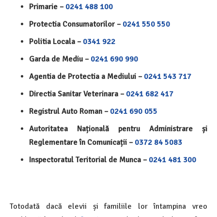
Primarie –
0241 488 100
Protectia Consumatorilor –
0241 550 550
Politia Locala –
0341 922
Garda de Mediu –
0241 690 990
Agentia de Protectia a Mediului –
0241 543 717
Directia Sanitar Veterinara –
0241 682 417
Registrul Auto Roman –
0241 690 055
Autoritatea Națională pentru Administrare și
Reglementare în Comunicații –
0372 84 5083
Inspectoratul Teritorial de Munca –
0241 481 300
Totodată dacă elevii și familiile lor întampina vreo