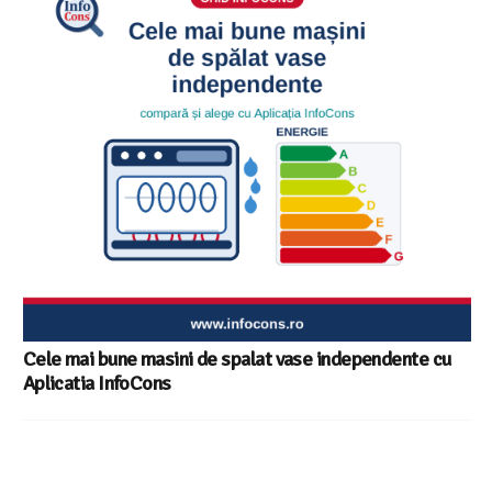
Ghid InfoCons – Cum sa alegi masina de spalat vase