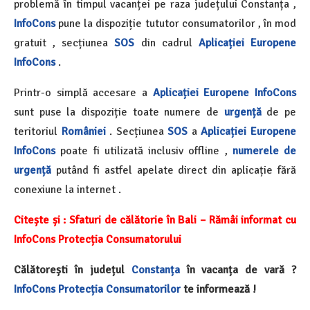
problemă în timpul vacanței pe raza județului Constanța ,
InfoCons
pune la dispoziție tututor consumatorilor , în mod
gratuit , secțiunea
SOS
din cadrul
Aplicației Europene
InfoCons
.
Printr-o simplă accesare a
Aplicației Europene InfoCons
sunt puse la dispoziție toate numere de
urgență
de pe
teritoriul
României
. Secțiunea
SOS
a
Aplicației Europene
InfoCons
poate fi utilizată inclusiv offline ,
numerele de
urgență
putând fi astfel apelate direct din aplicație fără
conexiune la internet .
Citește și :
Sfaturi de călătorie în Bali – Rămâi informat cu
InfoCons Protecția Consumatorului
Călătorești în județul
Constanța
în vacanța de vară ?
InfoCons
Protecția Consumatorilor
te informează !