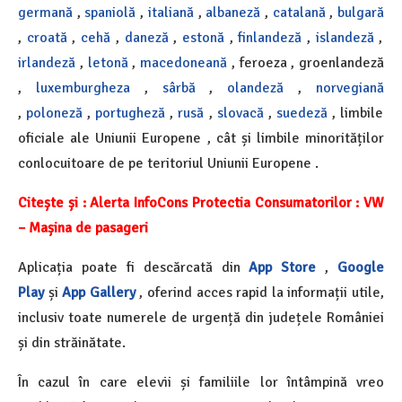
germană
,
spaniolă
,
italiană
,
albaneză
,
catalană
,
bulgară
,
croată
,
cehă
,
daneză
,
estonă
,
finlandeză
,
islandeză
,
irlandeză
,
letonă
,
macedoneană
, feroeza , groenlandeză
,
luxemburgheza
,
sârbă
,
olandeză
,
norvegiană
,
poloneză
,
portugheză
,
rusă
,
slovacă
,
suedeză
, limbile
oficiale ale Uniunii Europene , cât și limbile minorităților
conlocuitoare de pe teritoriul Uniunii Europene .
Citește și :
Alerta InfoCons Protectia Consumatorilor : VW
– Mașina de pasageri
Aplicația poate fi descărcată din
App Store
,
Google
Play
și
App Gallery
, oferind acces rapid la informații utile,
inclusiv toate numerele de urgență din județele României
și din străinătate.
În cazul în care elevii și familiile lor întâmpină vreo