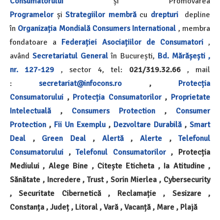
Consumatorului
și Promovarea
Programelor
și
Strategiilor
membră
cu
drepturi
depline
în
Organizația Mondială
Consumers International
, membra
fondatoare a
Federației Asociațiilor de Consumatori
,
având
Secretariatul General
în București,
Bd. Mărășești ,
nr. 127-129
, sector 4, tel:
021/319.32.66
, mail
:
secretariat@infocons.ro
,
Protecția
Consumatorului
,
Protecția Consumatorilor
,
Proprietate
Intelectuală
,
Consumers Protection
,
Consumer
Protection
,
Fii Un Exemplu
,
Dezvoltare Durabilă
,
Smart
Deal
,
Green Deal
,
Alertă
,
Alerte
,
Telefonul
Consumatorului
,
Telefonul Consumatorilor
, Protecția
Mediului , Alege Bine , Citește Eticheta , Ia Atitudine ,
Sănătate , Incredere , Trust , Sorin Mierlea , Cybersecurity
, Securitate Cibernetică , Reclamație , Sesizare ,
Constanța , Județ , Litoral , Vară , Vacanță , Mare , Plajă