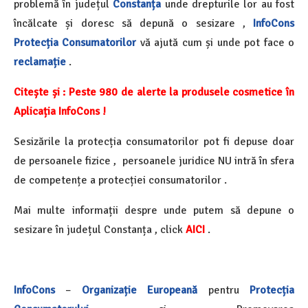
problemă în județul
Constanța
unde
drepturile lor
au fost
încălcate și
doresc să depună o sesizare ,
InfoCons
Protecția Consumatorilor
vă ajută cum și unde pot face o
reclamație
.
Citește și :
Peste 980 de alerte la produsele cosmetice în
Aplicația InfoCons !
Sesizările la protecția consumatorilor pot fi depuse doar
de persoanele fizice , persoanele juridice NU intră în sfera
de competențe a protecției consumatorilor .
Mai multe informații despre unde putem să depune o
sesizare în județul Constanța , click
AICI
.
InfoCons
–
Organizație Europeană
pentru
Protecția