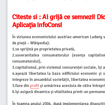
Citeste si :
Ai grijă ce semnezi! Dic
Aplicația InfoCons!
În viziunea economistului austriac-american Ludwig 
de piață – Wikipedia):
1.se sprijină pe proprietatea privată,
2.suveranitatea consumatorului (esența capitali
consumatorului),
3.capitalismul, prin sistemul concurenței sociale, își a
4.așează libertatea la baza edificiului economic și 
integreze în ansamblul societății, libertatea economică
5.face din
profit
și urmărirea acestuia de către întrepr
6.își asigură dinamica și vitalitatea printr-un permane
În toamna anului 2004, după implementarea dispoziții