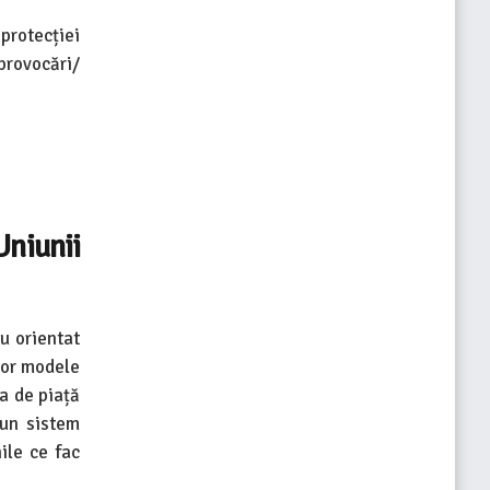
protecției
provocări/
niunii
u orientat
unor modele
a de piață
 un sistem
nile ce fac