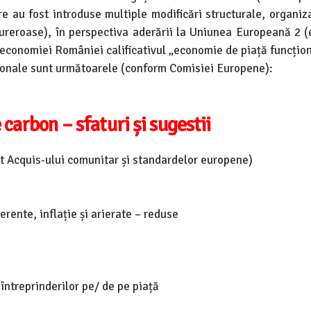
re au fost introduse multiple modificări structurale, organiz
 dureroase), în perspectiva aderării la Uniunea Europeană 2 
economiei României calificativul „economie de piață funcțion
ționale sunt următoarele (conform Comisiei Europene):
arbon – sfaturi și sugestii
at Acquis-ului comunitar și standardelor europene)
rente, inflație și arierate – reduse
 întreprinderilor pe/ de pe piață