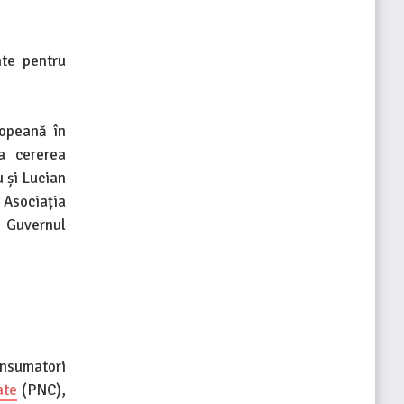
nte pentru
ropeană în
a cererea
 și Lucian
 Asociația
u Guvernul
onsumatori
ate
(PNC),