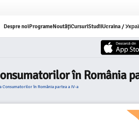
Despre noi
Programe
Noutăți
Cursuri
Studii
Ucraina / Укра
 Consumatorilor în România pa
ia Consumatorilor în România partea a IV-a