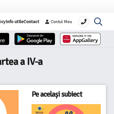
їну
Info utile
Contact
Contul Meu
rtea a IV-a
Pe același subiect