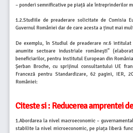
– ponderi semnificative pe piață ale întreprinderilor m
1.2.Studiile de preaderare solicitate de Comisia 
Guvernul României dar de care acesta a ținut mai mult
De exemplu, în Studiul de preaderare nr.6 intitulat
anumite sectoare industriale româneşti” (elabora
beneficiarilor, pentru Institutul European din Român
Șerban Broche, cu sprijinul consultantului UE fra
Franceză pentru Standardizare, 62 pagini, IER, 2
României:
Citeste si :
Reducerea amprentei de c
1.Abordarea la nivel macroeconomic – guvernamental 
stabilite la nivel microeconomic, pe piața liberă func