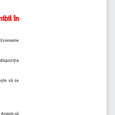
ibil în
 (Economie
ispoziția
ește să se
 Acquis-ul