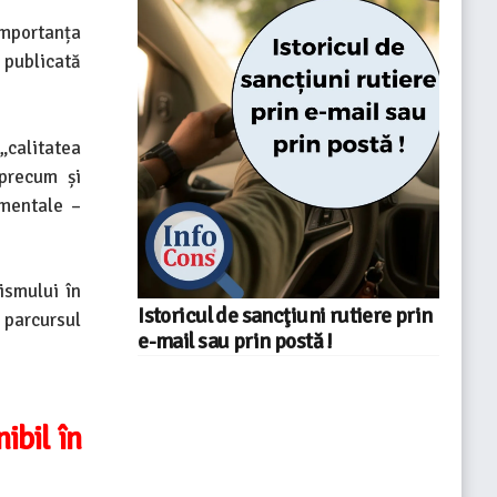
importanța
 publicată
„calitatea
 precum și
amentale –
ismului în
Istoricul de sancţiuni rutiere prin
 parcursul
e-mail sau prin postă !
ibil în