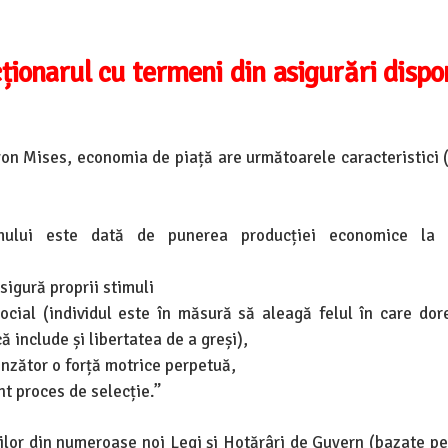
ționarul cu termeni din asigurări dispon
von Mises, economia de piață are următoarele caracteristici
smului este dată de punerea producției economice la d
sigură proprii stimuli
social (individul este în măsură să aleagă felul în care dor
 include și libertatea de a greși),
inzător o forță motrice perpetuă,
nt proces de selecție.”
lor din numeroase noi Legi și Hotărâri de Guvern (bazate pe