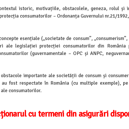
ntextul istoric, motivațiile, obstacolele, geneza, rolul și 
 protecția consumatorilor – Ordonanța Guvernului nr.21/1992,
 concepte esențiale („societate de consum”, „consumerism”, 
ri ale legislației protecției consumatorilor din România
i consumatorilor (guvernamentale – OPC și ANPC, neguvern
2 obstacole importante ale societății de consum și consumer
au fost respectate în România (cu multiple exemple), pe
 ale consumatorilor.
ționarul cu termeni din asigurări dispon