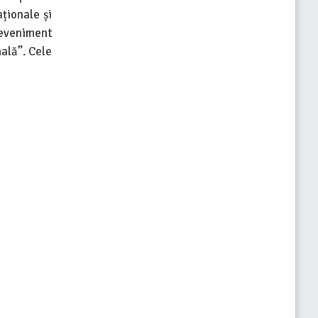
aționale și
(eveniment
ală”. Cele