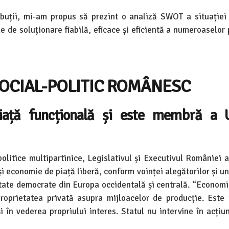
ibuții, mi-am propus să prezint o analiză SWOT a situației 
de soluționare fiabilă, eficace și eficientă a numeroaselor 
OCIAL-POLITIC ROMÂNESC
ață funcțională și este membră a U
litice multipartinice, Legislativul și Executivul României a
și economie de piață liberă, conform voinței alegătorilor și 
ltate democrate din Europa occidentală și centrală. “Economi
proprietatea privată asupra mijloacelor de producție. Este
i în vederea propriului interes. Statul nu intervine în acțiu