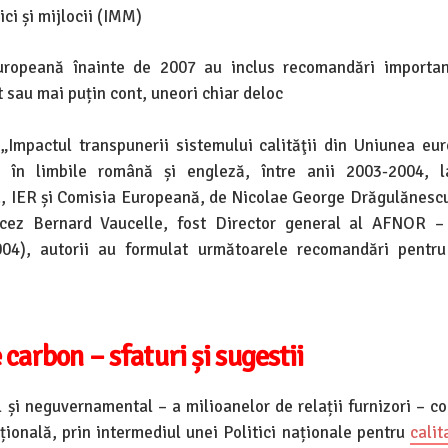
ici și mijlocii (IMM)
Europeană înainte de 2007 au inclus recomandări importa
 sau mai puțin cont, uneori chiar deloc
 „Impactul transpunerii sistemului calităţii din Uniunea eu
t în limbile română și engleză, între anii 2003-2004, l
ia, IER și Comisia Europeană, de Nicolae George Drăgulănescu
ncez Bernard Vaucelle, fost Director general al AFNOR –
004), autorii au formulat următoarele recomandări pentr
arbon – sfaturi și sugestii
și neguvernamental – a milioanelor de relații furnizori – c
țională, prin intermediul unei Politici naționale pentru
calit