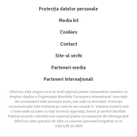
Protecția datelor personale
Media kit
Cookies
Contact
Site-ul vechi
Parteneri media
Parteneri Internaționali
InfoCons este singura voce la nivel național pentru consumatori, membru cu
drepturi depline a Organizației Mondiale Consumers International. Asociația
de consumatori este necesară acum, mai mult ca niciodată. Protecția
consumatorului este misiunea pe care ne-am asumat-o. Viziunea noastră este
o lume unde să avem cu toții acces la siguranță, bunuri și servicii durabile.
Puterea noastră colectivă este suportul pentru consumatorii din întreaga țară.
InfoCons este operator de date cu caracter personal înregistrat cu nr.
12617/05.10.2009