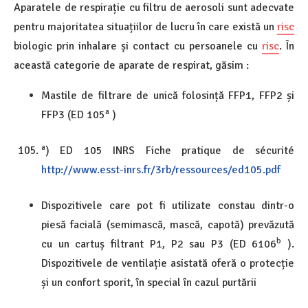
Aparatele de respirație cu filtru de aerosoli sunt adecvate
pentru majoritatea situațiilor de lucru în care există un
risc
biologic prin inhalare și contact cu persoanele cu
risc
. În
această categorie de aparate de respirat, găsim :
Mastile de filtrare de unică folosință FFP1, FFP2 și
a
FFP3 (ED 105
)
a
) ED 105 INRS Fiche pratique de sécurité
http://www.esst-inrs.fr/3rb/ressources/ed105.pdf
Dispozitivele care pot fi utilizate constau dintr-o
piesă facială (semimască, mască, capotă) prevăzută
b
cu un cartuș filtrant P1, P2 sau P3 (ED 6106
).
Dispozitivele de ventilație asistată oferă o protecție
și un confort sporit, în special în cazul purtării