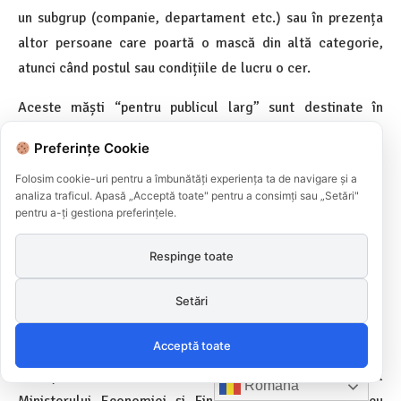
un subgrup (companie, departament etc.) sau în prezența
altor persoane care poartă o mască din altă categorie,
atunci când postul sau condițiile de lucru o cer.
Aceste măști “pentru publicul larg” sunt destinate în
principal persoanelor fizice în contextul activității lor
Preferințe Cookie
profesionale și pot fi oferite, de asemenea, unui număr mai
Folosim cookie-uri pentru a îmbunătăți experiența ta de navigare și a
mare de persoane în timpul unor ieșiri autorizate în
analiza traficul. Apasă „Acceptă toate" pentru a consimți sau „Setări"
contextul izolării și al decontaminării.
pentru a-ți gestiona preferințele.
Utilizarea acestor măști face parte din aplicarea strictă a
Respinge toate
măsurilor de izolare, a măsurilor de organizare a muncii și
a acțiunilor de barieră.
Setări
Cum au fost dezvoltate aceste măști de consum?
Acceptă toate
Direcția Generală pentru Întreprinderi din cadrul
Română
Ministerului Economiei și Finanțelor, în colaborare cu