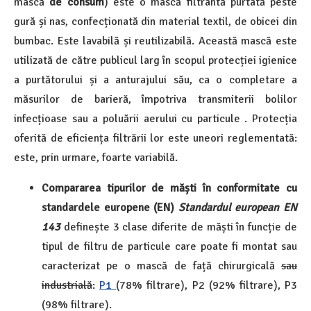
mască
de consum
) este o mască filtrantă purtată peste
gură și nas, confecționată din material textil, de obicei din
bumbac. Este lavabilă și reutilizabilă. Această mască este
utilizată de către publicul larg în scopul protecției igienice
a purtătorului și a anturajului său, ca o completare a
măsurilor de barieră, împotriva transmiterii bolilor
infecțioase sau a poluării aerului cu particule . Protecția
oferită de eficiența filtrării lor este uneori reglementată:
este, prin urmare, foarte variabilă.
Compararea tipurilor de măști în conformitate cu
standardele europene (EN)
Standardul european EN
143
definește 3 clase diferite de măști în funcție de
tipul de filtru de particule care poate fi montat sau
caracterizat pe o mască de față chirurgicală
sau
industrială
:
P1
(78% filtrare), P2 (92% filtrare), P3
(98% filtrare).