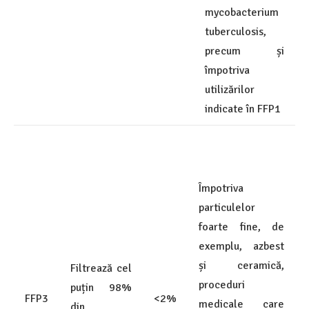
mycobacterium
tuberculosis,
precum și
împotriva
utilizărilor
indicate în FFP1
Împotriva
particulelor
foarte fine, de
exemplu, azbest
și ceramică,
Filtrează cel
proceduri
puțin 98%
FFP3
<2%
medicale care
din