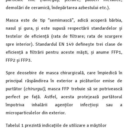
demolări de ceramică, îndepărtarea azbestului etc.).
Masca este de tip “semimască”, adică acoperă bărbia,
nasul și gura, și este supusă respectării standardelor și
testelor de eficiență (rata de filtrare; rata de scurgere
spre interior). Standardul EN 149 definește trei clase de
eficiență a filtrării pentru aceste măști, și anume FFP1,
FFP2 și FFP3.
Spre deosebire de masca chirurgicală, care împiedică în
principal răspândirea în exterior a picăturilor emise de
purtător (
chirurgul)
, masca FFP trebuie să se potrivească
perfect pe față. Astfel, acesta protejează purtătorul
împotriva inhalării agenților infecțioși sau a
microparticulelor din exterior.
Tabelul 1 prezintă indicațiile de utilizare a măștilor