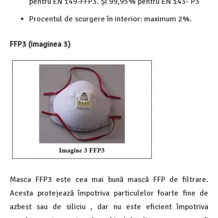
pentru EN 149-FFP3. Și 99,95% pentru EN 143- P3
Procentul de scurgere în interior: maximum 2%.
FFP3 (imaginea 3)
Masca FFP3 este cea mai bună mască FFP de filtrare.
Acesta protejează împotriva particulelor foarte fine de
azbest sau de siliciu , dar nu este eficient împotriva