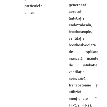
generează
particulele
aerosoli
din aer
(intubație
endotraheală,
bronhoscopie,
ventilație
bronhoalveolară
de spălare
manuală înainte
de intubație,
ventilație
neinvazivă,
traheostomie și
utilizări
menționate în
FFP1 și FFP2).