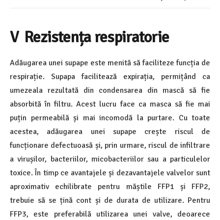
V Rezistența respiratorie
Adăugarea unei supape este menită să faciliteze funcția de
respirație. Supapa facilitează expirația, permițând ca
umezeala rezultată din condensarea din mască să fie
absorbită în filtru. Acest lucru face ca masca să fie mai
puțin permeabilă și mai incomodă la purtare. Cu toate
acestea, adăugarea unei supape crește riscul de
funcționare defectuoasă și, prin urmare, riscul de infiltrare
a virușilor, bacteriilor, micobacteriilor sau a particulelor
toxice. În timp ce avantajele și dezavantajele valvelor sunt
aproximativ echilibrate pentru măștile FFP1 și FFP2,
trebuie să se țină cont și de durata de utilizare. Pentru
FFP3, este preferabilă utilizarea unei valve, deoarece