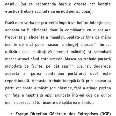
nasului (nu se recomandă bărbile groase, iar benzile
elastice trebuie scurtate cu un nod pentru copii).
Dacă este vorba de protecția împotriva bolilor infecțioase,
aceasta va fi eficientă doar în combinație cu o spălare
frecventă și eficientă a mâinilor. Spălați-vă bine pe mâini
înainte de a vă pune masca; nu atingeți masca în timpul
utilizării (sau curățați-vă imediat mâinile) și schimbați
masca atunci când este umedă. Masca nu trebuie purtată
niciodată pe frunte, pe gât sau în buzunar, deoarece
aceasta ar putea contamina purtătorul dacă este
repoziționată. Aceasta trebuie îndepărtată prin apucarea
părții din spate a măștii (de elastice, fără a atinge partea
din față a măștii) și apoi aruncată într-un coș de gunoi
închis corespunzător înainte de spălarea mâinilor.
Franța: Direction Générale des Entreprises (DGE)