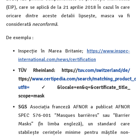
(EIP), care se aplică de la 21 aprilie 2018 În cazul în care
oricare dintre aceste detalii lipsește, masca va fi
considerată
neconformă
.
De exemplu :
Inspecție în Marea Britanie;
https://www.inspec-
international.com/news/certification
TÜV Rheinland:
https://
tuv.com/switzerland/de/
ttps://
www.certipedia.com/search/matching_product_ce
utf8=
✓
&locale=en&q=&certificate_title_
scope=mask
SGS
Asociația franceză AFNOR a publicat AFNOR
SPEC S76-001 “Masques barrières” sau “Barrier
Masks” (în limba engleză), un standard care
stabilește cerințele minime pentru măștile non-