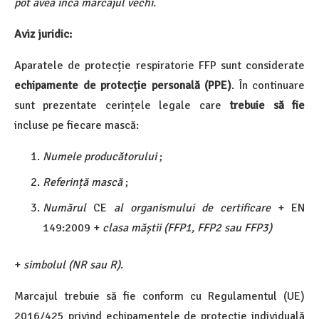
pot avea încă marcajul vechi.
Aviz juridic:
Aparatele de protecție respiratorie FFP sunt considerate
echipamente de protecție personală (PPE)
. În continuare
sunt prezentate cerințele legale care
trebuie să fie
incluse pe fiecare mască:
Numele producătorului
;
Referință mască
;
Numărul
CE
al organismului de certificare
+ EN
149:2009 +
clasa măștii (FFP1, FFP2 sau FFP3)
+
simbolul (NR sau R)
.
Marcajul trebuie să fie conform cu Regulamentul (UE)
2016/425 privind echipamentele de protecție individuală