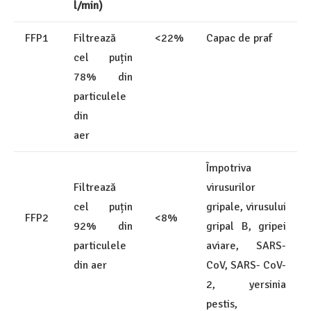
l/min)
FFP1
Filtrează
<22%
Capac de praf
cel puțin
78% din
particulele
din
aer
Împotriva
Filtrează
virusurilor
cel puțin
gripale, virusului
FFP2
<8%
92% din
gripal B, gripei
particulele
aviare, SARS-
din aer
CoV, SARS- CoV-
2, yersinia
pestis,