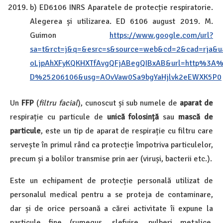
b) ED6106 INRS Aparatele de protecție respiratorie.
Alegerea și utilizarea. ED 6106 august 2019. M.
Guimon
https://www.google.com/url?
sa=t&rct=j&q=&esrc=s&source=web&cd=2&cad=rja&
oLjpAhXFyKQKHXTfAvgQFjABegQIBxAB&url=http%3
D%25206106&usg=AOvVaw0Sa9bgYaHjlvk2eEWXK5P0
Un
FFP
(
filtru facial
), cunoscut și sub numele de
aparat de
respirație cu particule de
unică folosință
sau
mască de
particule
, este un tip de aparat de respirație cu filtru care
servește în primul rând ca protecție împotriva particulelor,
precum și a bolilor transmise prin aer (viruși, bacterii etc.).
Este un echipament de protecție personală utilizat de
personalul medical pentru a se proteja de contaminare,
dar și de orice persoană a cărei activitate îi expune la
particule fine (rumeguș, șlefuire, pulberi metalice,