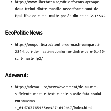
https://www.libertatea.ro/stiri/infocons-aproape-
doua-treimi-dintre-mastile-neconforme-sunt-de-
tipul-ffp2-cele-mai-multe-provin-din-china-3915544
EcoPolitic News
https://ecopolitic.ro/atentie-ce-masti-cumparati-
284-tipuri-de-masti-neconforme-dintre-care-61-26-
sunt-masti-ffp2/
Adevarul:
https://adevarul.ro/news/eveniment/de-nu-mai-
suficiente-mastile-textile-cele-plastic-fata-noului-
coronavirus-
1_61d703765163ec4271612b47/index.html