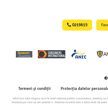
Consumers Protect
0219615
Fac
© 
Termeni și condiții
Protecția datelor personal
InfoCons este singura voce la nivel național pentru consumatori, membru cu 
misiunea pe care ne-am asumat-o. Viziunea noastră este o lume unde să avem cu 