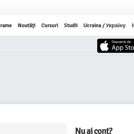
grame
Noutăți
Cursuri
Studii
Ucraina / Україну
I
Nu ai cont?