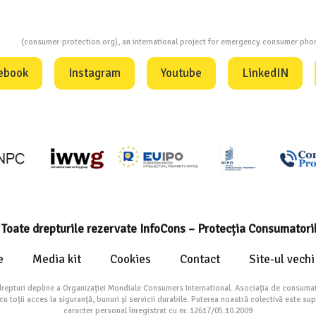
ion
(consumer-protection.org), an international project for emergency consumer ph
ebook
Instagram
Youtube
LinkedIN
Toate drepturile rezervate InfoCons – Protecția Consumatori
e
Media kit
Cookies
Contact
Site-ul vechi
drepturi depline a Organizației Mondiale Consumers International. Asociația de consumat
toții acces la siguranță, bunuri și servicii durabile. Puterea noastră colectivă este su
caracter personal înregistrat cu nr. 12617/05.10.2009