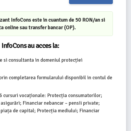
zant InfoCons este in cuantum de
50 RON/an
si
ta online sau transfer bancar (OP).
 InfoCons au acces la:
re si consultanta in domeniul protecției
 prin completarea formularului disponibil in contul de
 6 cursuri vocaționale: Protecția consumatorilor;
asigurări; Financiar nebancar – pensii private;
piața de capital; Protecția mediului; Financiar