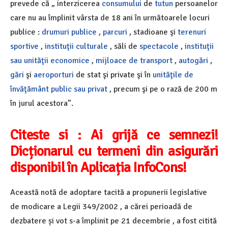
prevede că „ interzicerea
consumului
de
tutun
persoanelor
care nu au împlinit vârsta de 18 ani în următoarele locuri
publice :
drumuri publice
,
parcuri
, stadioane şi
terenuri
sportive
,
instituţii culturale
, săli de
spectacole
,
instituţii
sau unităţii economice
,
mijloace de transport
,
autogări
,
gări
şi
aeroporturi
de stat şi private şi în
unităţile de
învăţământ public sau privat
, precum şi pe o rază de 200 m
în jurul acestora”.
Citeste si :
Ai grijă ce semnezi!
Dicționarul cu termeni din asigurări
disponibil în Aplicația InfoCons!
Această notă de adoptare tacită a propunerii legislative
de modicare a Legii 349/2002 , a cărei perioadă de
dezbatere și vot s-a împlinit pe 21 decembrie , a fost citită