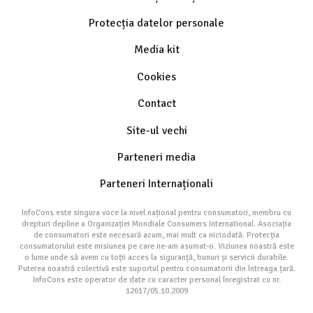
Protecția datelor personale
Media kit
Cookies
Contact
Site-ul vechi
Parteneri media
Parteneri Internaționali
InfoCons este singura voce la nivel național pentru consumatori, membru cu
drepturi depline a Organizației Mondiale Consumers International. Asociația
de consumatori este necesară acum, mai mult ca niciodată. Protecția
consumatorului este misiunea pe care ne-am asumat-o. Viziunea noastră este
o lume unde să avem cu toții acces la siguranță, bunuri și servicii durabile.
Puterea noastră colectivă este suportul pentru consumatorii din întreaga țară.
InfoCons este operator de date cu caracter personal înregistrat cu nr.
12617/05.10.2009