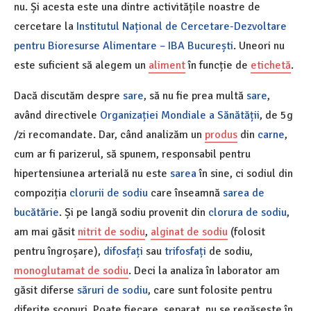
nu. Și acesta este una dintre activitățile noastre de
cercetare la
Institutul Național de Cercetare-Dezvoltare
pentru Bioresurse Alimentare – IBA București
. Uneori nu
este suficient să alegem un
aliment
în funcție de
etichetă
.
Dacă discutăm despre
sare
, să nu fie prea multă
sare
,
având directivele
Organizației Mondiale a Sănătății
, de 5g
/zi recomandate. Dar, când analizăm un
produs
din
carne
,
cum ar fi parizerul, să spunem, responsabil pentru
hipertensiunea arterială nu este
sarea
în sine, ci sodiul din
compoziția
clorurii de sodiu
care înseamnă
sarea de
bucătărie
. Și pe langă sodiu provenit din
clorura de sodiu
,
am mai găsit
nitrit de sodiu
,
alginat de sodiu
(folosit
pentru îngroșare),
difosfați
sau
trifosfați
de sodiu,
monoglutamat de sodiu
. Deci la analiza în laborator am
găsit diferse
săruri de sodiu
, care sunt folosite pentru
diferite scopuri. Poate fiecare, separat, nu se regăsește în