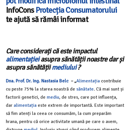
pot modifica microbiomul intestinal
InfoCons
Protecția Consumatorului
te ajută să rămâi informat
Care considerați că este impactul
alimentației
asupra sănătății noastre dar și
asupra sănătății
mediului
?
Dna.
Prof. Dr. Ing. Nastasia Belc
– „
Alimentația
contribuie
cu peste 75% la starea noastră de
sănătate
. Că mai sunt și
factorii genetici, de
mediu
, de stres, care pot influența,
dar
alimentația
este extrem de importantă. Este important
să fim atenți la ceea ce consumăm, la cum preparăm
hrana, pentru că orice activitate umană pe care o avem,
distruge
mediul
. Inclusiv atunci când producem alimente.