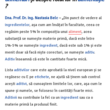
?
Dna.
Prof. Dr. Ing. Nastasia Belc
– „
Din punct de vedere al
ingredientelor
, așa cum am învățat în facultate, ceea ce
regăsim peste 5% în compoziția unui
aliment
, acea
substanță se numește materie primă, dacă este între
1%-5% se numește
ingredient
, dacă este sub 1% și este
menit doar să facă niște corecturi, se numește
aditiv
.
Aditiv
înseamnă că este în cantitate foarte mică.
Lista
aditivilor
care este aprobată la nivel european și se
regăsesc cu E pe
etichete
, ne ajută să ținem sub control
acești
aditivi
, să cunoaștem limitele lor, care, așa cum le
spune și numele, se folosesc în cantități foarte mici.
Aditivii
nu contribuie la fel ca un
ingredient
sau ca o
materie primă la produsul finit.