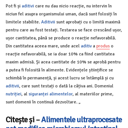
Pot fi și
aditivi
care nu dau nicio reacție, nu intervin în
niciun fel asupra organismului uman, dacă sunt folosiți în
limitele stabilite.
Aditivii
sunt aprobați cu o limită maximă
pentru care au fost testați. Testarea se face crescând ușor,
ușor cantitatea, până se produce o reacție nefavorabilă.
Din cantitatea aceea mare, unde acel
aditiv
a
produs
o
reacție nefavorabilă, se ia doar 10% ca fiind cantitatea
maxim admisă. Și acea cantitate de 10% se aprobă pentru
a putea fi folosită în alimente. Evidențele științifice se
schimbă în permanență, și acest lucru se întâmplă și cu
aditivii
, care sunt testați o dată la câțiva ani. Domeniul
nutriției
, al
siguranței alimentelor
, al materiilor prime,
sunt domenii în continuă dezvoltare. „
Citește și –
Alimentele ultraprocesate