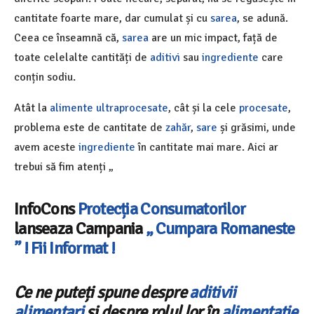
cantitate foarte mare, dar cumulat și cu
sarea
, se adună.
Ceea ce înseamnă că,
sarea
are un mic impact, față de
toate celelalte cantități de
aditivi
sau
ingrediente
care
conțin sodiu.
Atât la
alimente ultraprocesate
, cât și la cele
procesate
,
problema este de cantitate de
zahăr
,
sare
și grăsimi, unde
avem aceste
ingrediente
în cantitate mai mare. Aici ar
trebui să fim atenți „
InfoCons
Protecția Consumatorilor
lanseaza Campania
„ Cumpara Romaneste
” ! Fii Informat !
Ce ne puteți spune despre
aditivii
alimentari
și despre rolul lor în
alimentație