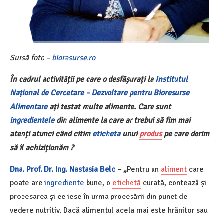
Sursă foto –
bioresurse.ro
În cadrul activității pe care o desfășurați la
Institutul
Național de Cercetare – Dezvoltare pentru Bioresurse
Alimentare
ați testat multe alimente. Care sunt
ingredientele
din alimente la care ar trebui să fim mai
atenți atunci când citim
eticheta
unui
produs
pe care dorim
să îl achiziționăm ?
Dna.
Prof. Dr. Ing. Nastasia Belc
– „
Pentru un
aliment
care
poate are
ingrediente
bune, o
etichetă
curată, contează și
procesarea și ce iese în urma procesării din punct de
vedere nutritiv. Dacă alimentul acela mai este hrănitor sau