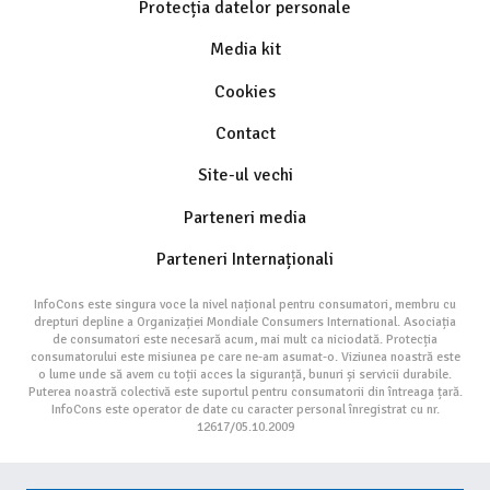
Protecția datelor personale
Media kit
Cookies
Contact
Site-ul vechi
Parteneri media
Parteneri Internaționali
InfoCons este singura voce la nivel național pentru consumatori, membru cu
drepturi depline a Organizației Mondiale Consumers International. Asociația
de consumatori este necesară acum, mai mult ca niciodată. Protecția
consumatorului este misiunea pe care ne-am asumat-o. Viziunea noastră este
o lume unde să avem cu toții acces la siguranță, bunuri și servicii durabile.
Puterea noastră colectivă este suportul pentru consumatorii din întreaga țară.
InfoCons este operator de date cu caracter personal înregistrat cu nr.
12617/05.10.2009