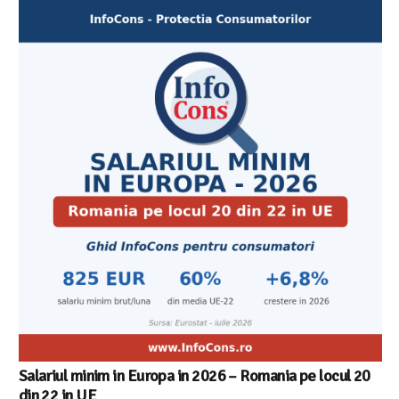
Cele mai bune masini de spalat vase independente cu
Aplicatia InfoCons