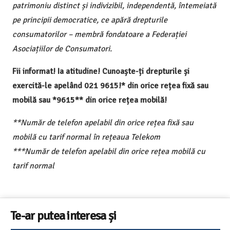
patrimoniu distinct și indivizibil, independentă, întemeiată
pe principii democratice, ce apără drepturile
consumatorilor – membră fondatoare a Federației
Asociațiilor de Consumatori.
Fii informat! Ia atitudine! Cunoaște-ți drepturile și
exercită-le apelând 021 9615!* din orice rețea fixă sau
mobilă sau *9615** din orice rețea mobilă!
**Număr de telefon apelabil din orice rețea fixă sau
mobilă cu tarif normal în rețeaua Telekom
***Număr de telefon apelabil din orice rețea mobilă cu
tarif normal
Te-ar putea interesa și