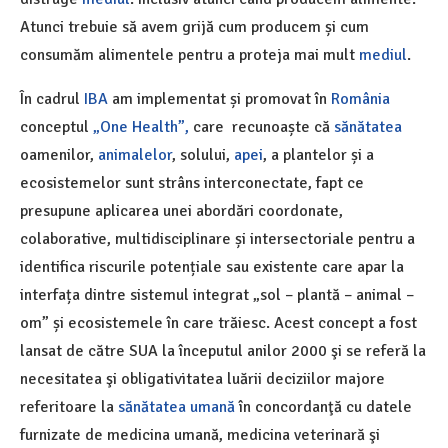
Atunci trebuie să avem grijă cum producem și cum
consumăm alimentele pentru a proteja mai mult
mediul
.
În cadrul
IBA
am implementat și promovat în
România
conceptul
„One Health”,
care recunoaște că
sănătatea
oamenilor,
animalelor
, solului,
apei
, a plantelor și a
ecosistemelor sunt strâns interconectate, fapt ce
presupune aplicarea unei abordări coordonate,
colaborative, multidisciplinare și intersectoriale pentru a
identifica riscurile potențiale sau existente care apar la
interfața dintre sistemul integrat „sol – plantă – animal –
om” și ecosistemele în care trăiesc. Acest concept a fost
lansat de către SUA la începutul anilor 2000 şi se referă la
necesitatea şi obligativitatea luării deciziilor majore
referitoare la
sănătatea umană
în concordanţă cu datele
furnizate de medicina umană, medicina veterinară şi