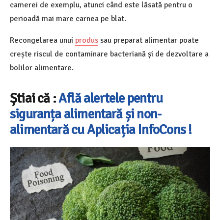
camerei de exemplu, atunci când este lăsată pentru o
perioadă mai mare carnea pe blat.
Recongelarea unui
produs
sau preparat alimentar poate
crește riscul de contaminare bacteriană și de dezvoltare a
bolilor alimentare.
Știai că
:
Află alertele pentru
siguranța alimentară și non-
alimentară cu Aplicația InfoCons !