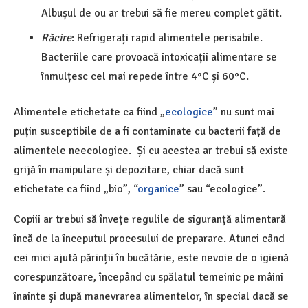
Albușul de ou ar trebui să fie mereu complet gătit.
Răcire
: Refrigerați rapid alimentele perisabile.
Bacteriile care provoacă intoxicații alimentare se
înmulțesc cel mai repede între 4°C și 60°C.
Alimentele etichetate ca fiind „
ecologice
” nu sunt mai
puțin susceptibile de a fi contaminate cu bacterii față de
alimentele neecologice. Și cu acestea ar trebui să existe
grijă în manipulare și depozitare, chiar dacă sunt
etichetate ca fiind „bio”, “
organice
” sau “ecologice”.
Copiii ar trebui să învețe regulile de siguranță alimentară
încă de la începutul procesului de preparare. Atunci când
cei mici ajută părinții în bucătărie, este nevoie de o igienă
corespunzătoare, începând cu spălatul temeinic pe mâini
înainte și după manevrarea alimentelor, în special dacă se