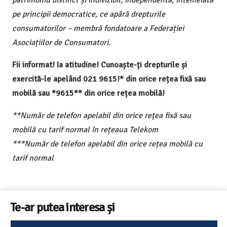
patrimoniu distinct și indivizibil, independentă, întemeiată
pe principii democratice, ce apără drepturile
consumatorilor – membră fondatoare a Federației
Asociațiilor de Consumatori.
Fii informat! Ia atitudine! Cunoaște-ți drepturile și
exercită-le apelând 021 9615!* din orice rețea fixă sau
mobilă sau *9615** din orice rețea mobilă!
**Număr de telefon apelabil din orice rețea fixă sau
mobilă cu tarif normal în rețeaua Telekom
***Număr de telefon apelabil din orice rețea mobilă cu
tarif normal
Te-ar putea interesa și