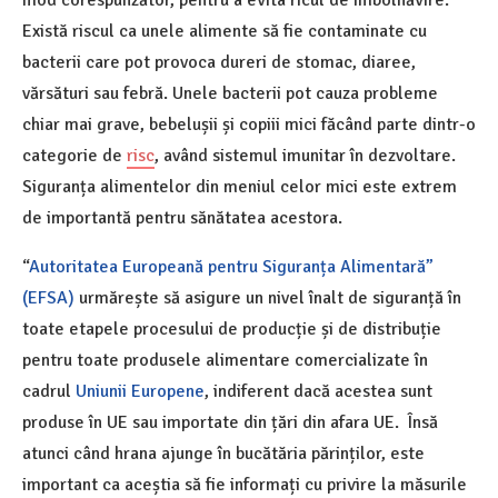
mod corespunzător, pentru a evita ricul de îmbolnăvire.
Există riscul ca unele alimente să fie contaminate cu
bacterii care pot provoca dureri de stomac, diaree,
vărsături sau febră. Unele bacterii pot cauza probleme
chiar mai grave, bebelușii și copiii mici făcând parte dintr-o
categorie de
risc
, având sistemul imunitar în dezvoltare.
Siguranța alimentelor din meniul celor mici este extrem
de importantă pentru sănătatea acestora.
“
Autoritatea Europeană pentru Siguranța Alimentară”
(EFSA)
urmărește să asigure un nivel înalt de siguranță în
toate etapele procesului de producție și de distribuție
pentru toate produsele alimentare comercializate în
cadrul
Uniunii Europene
, indiferent dacă acestea sunt
produse în UE sau importate din țări din afara UE. Însă
atunci când hrana ajunge în bucătăria părinților, este
important ca aceștia să fie informați cu privire la măsurile