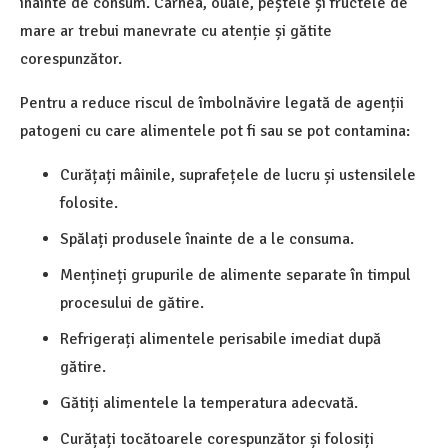
înainte de consum. Carnea, ouăle, peștele și fructele de
mare ar trebui manevrate cu atenție și gătite
corespunzător.
Pentru a reduce riscul de îmbolnăvire legată de agenții
patogeni cu care alimentele pot fi sau se pot contamina:
Curățați mâinile, suprafețele de lucru și ustensilele
folosite.
Spălați produsele înainte de a le consuma.
Mențineți grupurile de alimente separate în timpul
procesului de gătire.
Refrigerați alimentele perisabile imediat după
gătire.
Gătiți alimentele la temperatura adecvată.
Curățați tocătoarele corespunzător și folosiți