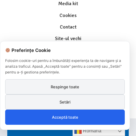
Media kit
Cookies
Contact
Site-ul vechi
Parteneri media
Preferințe Cookie
Folosim cookie-uri pentru a îmbunătăți experiența ta de navigare și a
Parteneri Internaționali
analiza traficul. Apasă „Acceptă toate" pentru a consimți sau „Setări"
pentru a-ți gestiona preferințele.
InfoCons este singura voce la nivel național pentru consumatori, membru cu
drepturi depline a Organizației Mondiale Consumers International. Asociația
de consumatori este necesară acum, mai mult ca niciodată. Protecția
Respinge toate
consumatorului este misiunea pe care ne-am asumat-o. Viziunea noastră este
o lume unde să avem cu toții acces la siguranță, bunuri și servicii durabile.
Puterea noastră colectivă este suportul pentru consumatorii din întreaga țară.
Setări
InfoCons este operator de date cu caracter personal înregistrat cu nr.
12617/05.10.2009
Acceptă toate
Română