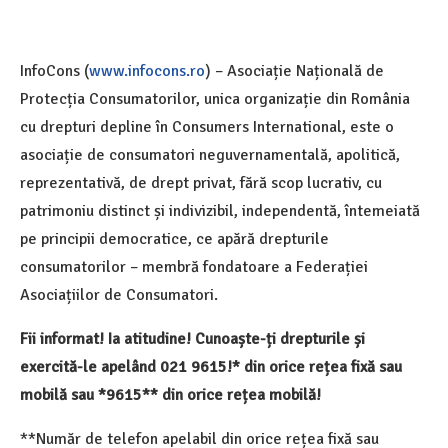
InfoCons (
www.infocons.ro
) – Asociație Națională de
Protecția Consumatorilor, unica organizație din România
cu drepturi depline în Consumers International, este o
asociație de consumatori neguvernamentală, apolitică,
reprezentativă, de drept privat, fără scop lucrativ, cu
patrimoniu distinct și indivizibil, independentă, întemeiată
pe principii democratice, ce apără drepturile
consumatorilor – membră fondatoare a Federației
Asociațiilor de Consumatori.
Fii informat! Ia atitudine! Cunoaște-ți drepturile și
exercită-le apelând 021 9615!* din orice rețea fixă sau
mobilă sau *9615** din orice rețea mobilă!
**Număr de telefon apelabil din orice rețea fixă sau