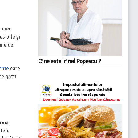
termen
esibile și
eme de
Cine este Irinel Popescu ?
ente
care
e gătit
ormă
ntele