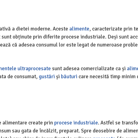
ativă a dietei moderne. Aceste
alimente
, caracterizate prin 
 sunt obținute prin diferite procese industriale. Deși sunt acc
izează că adesea consumul lor este legat de numeroase probl
mentele ultraprocesate
sunt adesea comercializate ca și
alim
gata de consumat,
gustări
și
băuturi
care necesită timp minim d
e alimentare create prin
procese industriale
. Astfel se transf
nsum sau gata de încălzit, preparat. Spre deosebire de alime