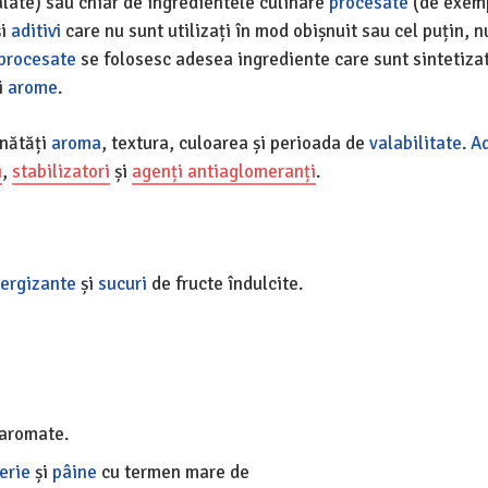
late) sau chiar de ingredientele culinare
procesate
(de exemp
și
aditivi
care nu sunt utilizați în mod obișnuit sau cel puțin, n
aprocesate
se folosesc adesea ingrediente care sunt sintetizat
și
arome
.
nătăți
aroma
, textura, culoarea și perioada de
valabilitate
.
Ad
i
,
stabilizatori
și
agenți antiaglomeranți
.
nergizante
și
sucuri
de fructe îndulcite.
 aromate.
erie
și
pâine
cu termen mare de