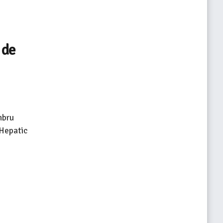
 de
mbru
 Hepatic