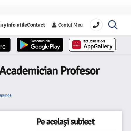
їну
Info utile
Contact
Contul Meu
. Academician Profesor
ăspunde
Pe același subiect