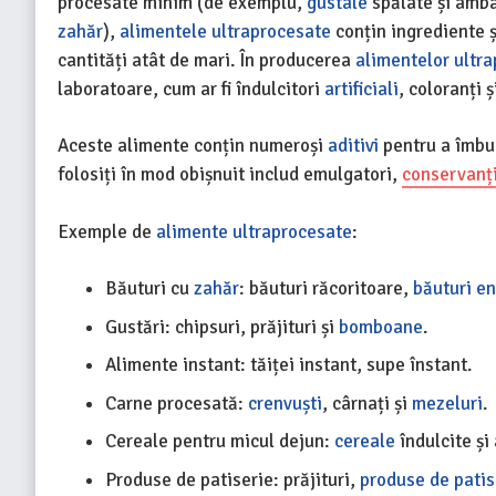
procesate minim (de exemplu,
gustale
spălate și amba
zahăr
),
alimentele ultraprocesate
conțin ingrediente 
cantități atât de mari. În producerea
alimentelor ultr
laboratoare, cum ar fi îndulcitori
artificiali
, coloranți 
Aceste alimente conțin numeroși
aditivi
pentru a îmbu
folosiți în mod obișnuit includ emulgatori,
conservanț
Exemple de
alimente ultraprocesate
:
Băuturi cu
zahăr
: băuturi răcoritoare,
băuturi e
Gustări: chipsuri, prăjituri și
bomboane
.
Alimente instant: tăiței instant, supe înstant.
Carne procesată:
crenvuști
, cârnați și
mezeluri
.
Cereale pentru micul dejun:
cereale
îndulcite și
Produse de patiserie: prăjituri,
produse de patis