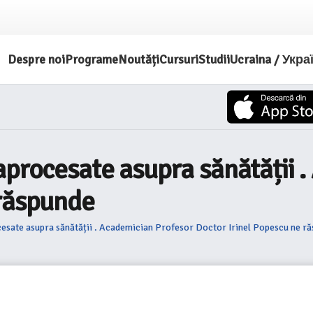
Despre noi
Programe
Noutăți
Cursuri
Studii
Ucraina / Укра
aprocesate asupra sănătății 
 răspunde
cesate asupra sănătății . Academician Profesor Doctor Irinel Popescu ne r