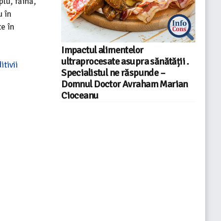
lu, făină,
u în
e în
Impactul alimentelor
ultraprocesate asupra sănătății .
itivii
Specialistul ne răspunde –
Domnul Doctor Avraham Marian
Cioceanu