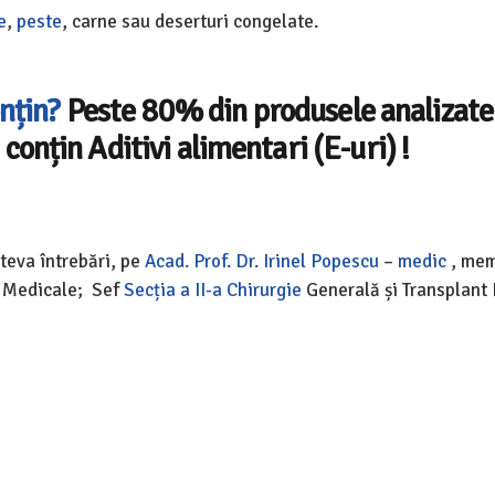
e
,
peste
, carne sau deserturi congelate.
nțin?
Peste 80% din produsele analizate
conțin Aditivi alimentari (E-uri) !
ateva întrebări, pe
Acad. Prof. Dr. Irinel Popescu
–
medic
, me
țe Medicale; Sef
Secția a II-a Chirurgie
Generală și Transplant