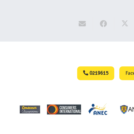
Consumers Protect
0219615
Fac