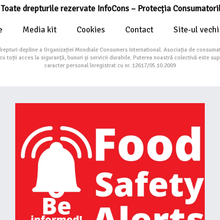
Toate drepturile rezervate InfoCons – Protecția Consumatori
e
Media kit
Cookies
Contact
Site-ul vechi
drepturi depline a Organizației Mondiale Consumers International. Asociația de consumat
toții acces la siguranță, bunuri și servicii durabile. Puterea noastră colectivă este su
caracter personal înregistrat cu nr. 12617/05.10.2009