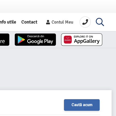
nfo utile
Contact
Contul Meu
Caută acum