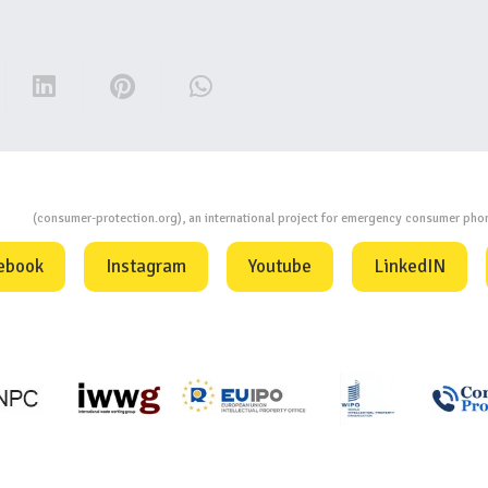
ion
(consumer-protection.org), an international project for emergency consumer ph
ebook
Instagram
Youtube
LinkedIN