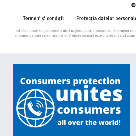
© 
Termeni și condiții
Protecția datelor personal
InfoCons este singura voce la nivel național pentru consumatori, membru cu 
misiunea pe care ne-am asumat-o. Viziunea noastră este o lume unde să avem cu 