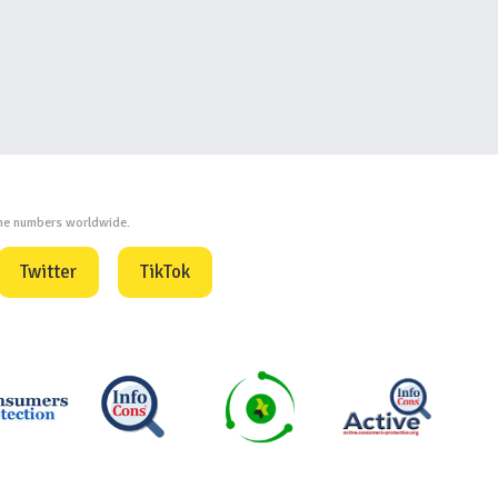
one numbers worldwide.
Twitter
TikTok