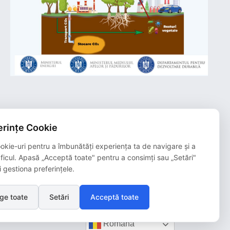
rințe Cookie
Plățile online efectuate pe acest site
sunt procesate de către Netopia Payments
okie-uri pentru a îmbunătăți experiența ta de navigare și a
și beneficiază de 3D-Secure.
aficul. Apasă „Acceptă toate" pentru a consimți sau „Setări"
i gestiona preferințele.
ge toate
Setări
Acceptă toate
Română