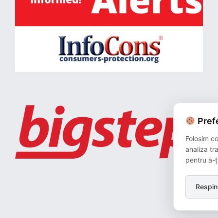
Prefe
Folosim co
analiza tr
pentru a-ț
Respin