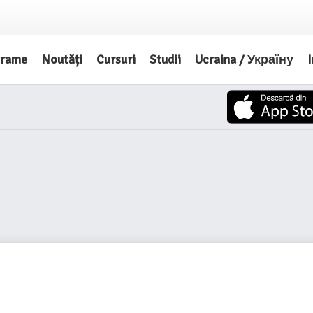
grame
Noutăți
Cursuri
Studii
Ucraina / Україну
I