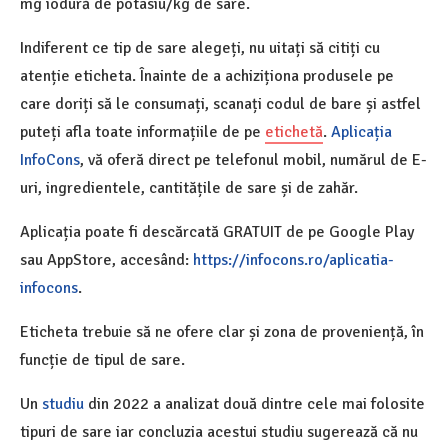
mg iodură de potasiu/kg de sare.
Indiferent ce tip de sare alegeți, nu uitați să citiți cu
atenție eticheta. Înainte de a achiziționa produsele pe
care doriți să le consumați, scanați codul de bare și astfel
puteți afla toate informațiile de pe
etichetă
.
Aplicația
InfoCons
, vă oferă direct pe telefonul mobil, numărul de E-
uri, ingredientele, cantitățile de sare și de zahăr.
Aplicația poate fi descărcată GRATUIT de pe Google Play
sau AppStore, accesând:
https://infocons.ro/aplicatia-
infocons
.
Eticheta trebuie să ne ofere clar și zona de proveniență, în
funcție de tipul de sare.
Un
studiu
din 2022 a analizat două dintre cele mai folosite
tipuri de sare iar concluzia acestui studiu sugerează că nu