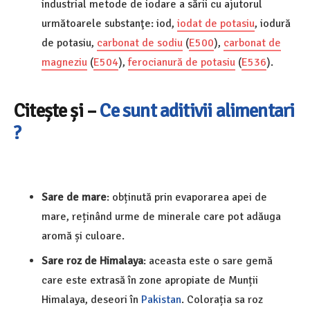
industrial metode de iodare a sării cu ajutorul
următoarele substanţe: iod,
iodat de potasiu
, iodură
de potasiu,
carbonat de sodiu
(
E500
),
carbonat de
magneziu
(
E504
),
ferocianură de potasiu
(
E536
).
Citește și –
Ce sunt aditivii alimentari
?
Sare de mare
: obținută prin evaporarea apei de
mare, reținând urme de minerale care pot adăuga
aromă și culoare.
Sare roz de Himalaya
: aceasta este o sare gemă
care este extrasă în zone apropiate de Munții
Himalaya, deseori în
Pakistan
. Colorația sa roz