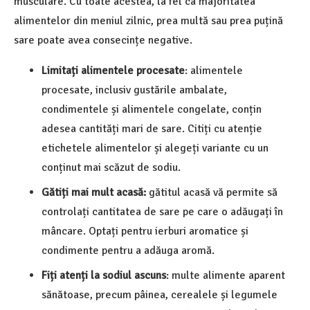
musculare. Cu toate acestea, la fel ca majoritatea
alimentelor din meniul zilnic, prea multă sau prea puțină
sare poate avea consecințe negative.
Limitați alimentele procesate
: alimentele
procesate, inclusiv gustările ambalate,
condimentele și alimentele congelate, conțin
adesea cantități mari de sare. Citiți cu atenție
etichetele alimentelor și alegeți variante cu un
conținut mai scăzut de sodiu.
Gătiți mai mult acasă:
gătitul acasă vă permite să
controlați cantitatea de sare pe care o adăugați în
mâncare. Optați pentru ierburi aromatice și
condimente pentru a adăuga aromă.
Fiți atenți la sodiul ascuns
: multe alimente aparent
sănătoase, precum pâinea, cerealele și legumele