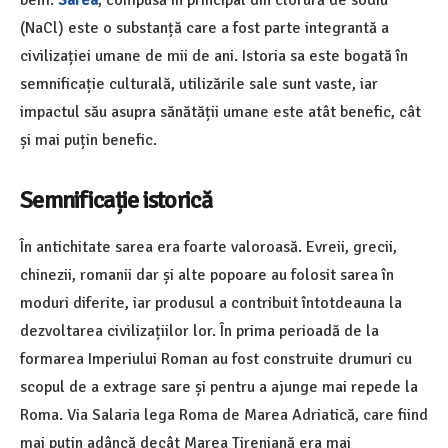
bem.
Sarea
, compusă în principal din clorură de sodiu
(NaCl) este o substanță care a fost parte integrantă a
civilizației umane de mii de ani. Istoria sa este bogată în
semnificație culturală, utilizările sale sunt vaste, iar
impactul său asupra sănătății umane este atât benefic, cât
și mai puțin benefic.
Semnificație istorică
În antichitate sarea era foarte valoroasă. Evreii, grecii,
chinezii, romanii dar și alte popoare au folosit sarea în
moduri diferite, iar produsul a contribuit întotdeauna la
dezvoltarea civilizațiilor lor. În prima perioadă de la
formarea Imperiului Roman au fost construite drumuri cu
scopul de a extrage sare și pentru a ajunge mai repede la
Roma. Via Salaria lega Roma de Marea Adriatică, care fiind
mai puțin adâncă decât Marea Tireniană era mai