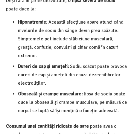
Deși rară în țările dezvoltate,
o lipsă severă de sodiu
poate duce la:
Hiponatremie
: Această afecțiune apare atunci când
nivelurile de sodiu din sânge devin prea scăzute.
Simptomele pot include slăbiciune musculară,
greață, confuzie, convulsii și chiar comă în cazuri
extreme.
Dureri de cap și amețeli:
Sodiu scăzut poate provoca
dureri de cap și amețeli din cauza dezechilibrelor
electroliților.
Oboseală și crampe musculare:
lipsa de sodiu poate
duce la oboseală și crampe musculare, pe măsură ce
corpul se luptă să își mențină o funcție adecvată.
Consumul unei cantități ridicate de sare
poate avea o