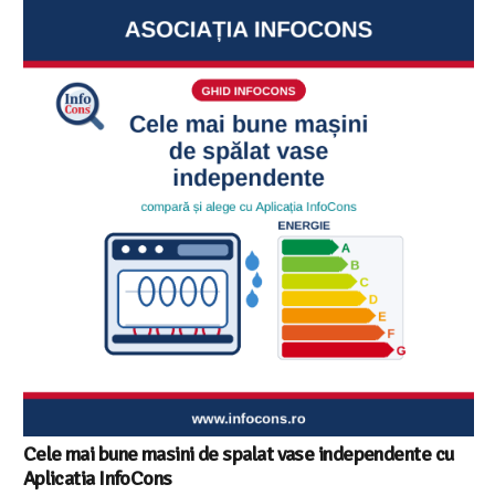
Ghid InfoCons – Cum sa alegi masina de spalat vase