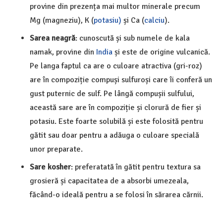
provine din prezența mai multor minerale precum
Mg (magneziu), K (
potasiu)
și Ca (
calciu
).
Sarea neagră
: cunoscută și sub numele de kala
namak, provine din
India
și este de origine vulcanică.
Pe langa faptul ca are o culoare atractiva (gri-roz)
are în compoziție compuși sulfuroși care îi conferă un
gust puternic de sulf. Pe lângă compușii sulfului,
această sare are în compoziție și clorură de fier și
potasiu. Este foarte solubilă și este folosită pentru
gătit sau doar pentru a adăuga o culoare specială
unor preparate.
Sare kosher
: preferatată în gătit pentru textura sa
grosieră și capacitatea de a absorbi umezeala,
făcând-o ideală pentru a se folosi în sărarea cărnii.