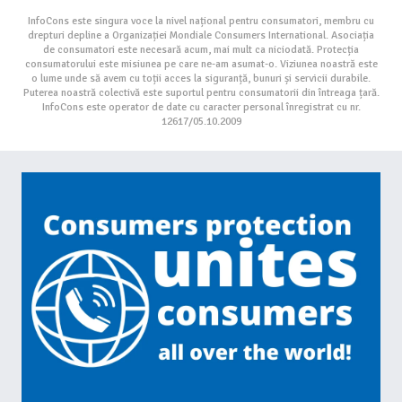
InfoCons este singura voce la nivel național pentru consumatori, membru cu
drepturi depline a Organizației Mondiale Consumers International. Asociația
de consumatori este necesară acum, mai mult ca niciodată. Protecția
consumatorului este misiunea pe care ne-am asumat-o. Viziunea noastră este
o lume unde să avem cu toții acces la siguranță, bunuri și servicii durabile.
Puterea noastră colectivă este suportul pentru consumatorii din întreaga țară.
InfoCons este operator de date cu caracter personal înregistrat cu nr.
12617/05.10.2009