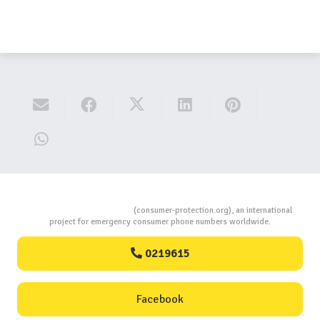
Consumers Protection
(consumer-protection.org), an international
project for emergency consumer phone numbers worldwide.
0219615
Facebook