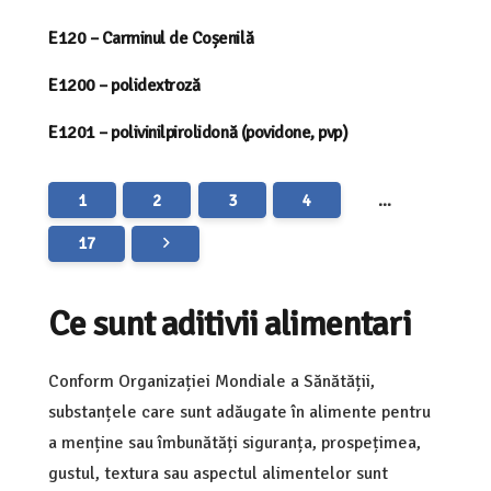
E120 – Carminul de Coșenilă
E1200 – polidextroză
E1201 – polivinilpirolidonă (povidone, pvp)
1
2
3
4
…
17
Ce sunt aditivii alimentari
Conform Organizației Mondiale a Sănătății,
substanțele care sunt adăugate în alimente pentru
a menține sau îmbunătăți siguranța, prospețimea,
gustul, textura sau aspectul alimentelor sunt