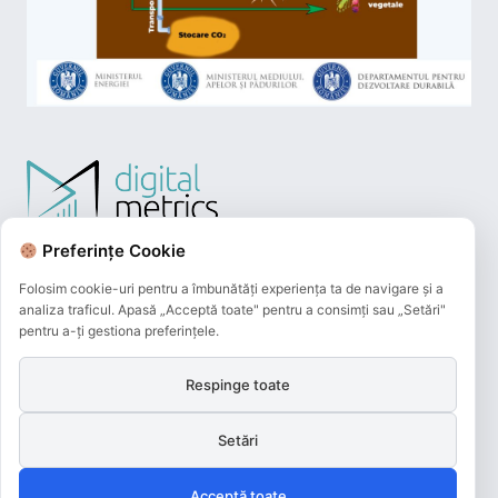
Preferințe Cookie
Folosim cookie-uri pentru a îmbunătăți experiența ta de navigare și a
analiza traficul. Apasă „Acceptă toate" pentru a consimți sau „Setări"
pentru a-ți gestiona preferințele.
Respinge toate
Plățile online efectuate pe acest site
sunt procesate de către Netopia Payments
Setări
și beneficiază de 3D-Secure.
Acceptă toate