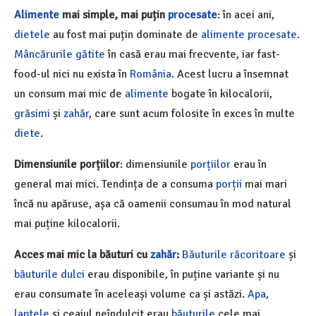
Alimente
mai simple, mai puțin
procesate
: în acei ani,
dietele
au fost mai puțin dominate de
alimente procesate
.
Mâncărurile gătite
în casă erau mai frecvente, iar fast-
food-ul nici nu exista în
România
. Acest lucru a însemnat
un consum mai mic de
alimente
bogate în kilocalorii,
grăsimi
și
zahăr
, care sunt acum folosite în exces în multe
diete
.
Dimensiunile porțiilor
: dimensiunile
porțiilor
erau în
general mai mici. Tendința de a consuma
porții
mai mari
încă nu apăruse, așa că oamenii consumau în mod natural
mai puține kilocalorii.
Acces mai mic la băuturi cu
zahăr
:
Băuturile răcoritoare
și
băuturile dulci
erau disponibile, în puține variante și nu
erau consumate în aceleași volume ca și astăzi.
Apa
,
laptele
și ceaiul neîndulcit erau
băuturile
cele mai