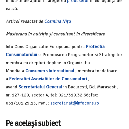
fiindu-le de ajutor în alegerea
produselor
în cunoștință de
cauză.
Articol redactat de
Cosmina Nițu
Masterand în nutriție și consultant în diversificare
Info Cons Organizatie Europeana pentru
Protectia
Consumatorului
si Promovarea Programelor si Strategiilor
membra cu drepturi depline in Organizatia
Mondiala
Consumers International
, membra fondatoare
a
Federatiei Asociatiilor de Consumatori
,
avand
Secretariatul General
in Bucuresti, Bd. Marasesti,
nr. 127-129, sector 4, tel: 021/319.32.66; fax:
031/101.25.15, mail :
secretariat@infocons.ro
Pe același subiect