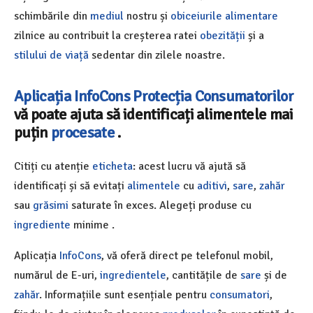
schimbările din
mediul
nostru și
obiceiurile alimentare
zilnice au contribuit la creșterea ratei
obezității
și a
stilului de viață
sedentar din zilele noastre.
Aplicația InfoCons
Protecția Consumatorilor
vă poate ajuta să identificați
alimentele mai
puțin
procesate
.
Citiți cu atenție
eticheta
: acest lucru vă ajută să
identificați și să evitați
alimentele
cu
aditivi
,
sare
,
zahăr
sau
grăsimi
saturate în exces. Alegeți produse cu
ingrediente
minime .
Aplicația
InfoCons
, vă oferă direct pe telefonul mobil,
numărul de E-uri,
ingredientele
, cantitățile de
sare
și de
zahăr
. Informațiile sunt esențiale pentru
consumatori
,