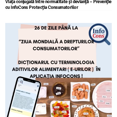
Viața conjugală între normalitate și devianță – Prevenție
cu InfoCons Protecția Consumatorilor