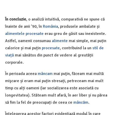
În concluzie
, o analiză intuitivă, comparativă ne spune că
înainte de anii ’90, în
România
, produsele ambalate și
alimentele procesate
erau greu de găsit sau inexistente.
Astfel, oamenii consumau
alimente
mai simple, mai puțin
calorice și mai puțin
procesate
, contribuind la un
stil de
viață
mai sănătos din punct de vedere al greutății
corporale.
În perioada aceea
mâncam
mai puţin, făceam mai multă
mişcare și eram mai puțin stresați, petreceam mai mult
timp cu alți oameni (iar socializarea este asociată cu
longevitatea). Stăteam mult afară, în aer liber și nu părea
să fim la fel de preocupați de ceea ce
mâncăm
.
Înțelegerea acestor factori evidențiază modul în care