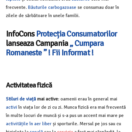
frecvente.
Băuturile carbogazoase
se consumau doar în
zilele de sărbătoare în unele familii.
InfoCons
Protecția Consumatorilor
lanseaza Campania
„ Cumpara
Romaneste ” ! Fii Informat !
Activitatea fizică
Stiluri de viață
mai active
: oamenii erau în general mai
activi
în viața lor de zi cu zi. Munca fizică era mai frecventă
în multe locuri de muncă și s-a pus un accent mai mare pe
activitățile în aer liber
și sporturile. Mersul pe jos sau cu
bicicleta la
școală
sau la
serviciu
a fost mai răspândit, la