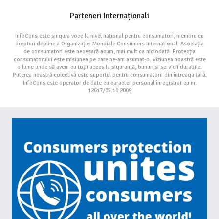
Parteneri Internaționali
InfoCons este singura voce la nivel național pentru consumatori, membru cu
drepturi depline a Organizației Mondiale Consumers International. Asociația
de consumatori este necesară acum, mai mult ca niciodată. Protecția
consumatorului este misiunea pe care ne-am asumat-o. Viziunea noastră este
o lume unde să avem cu toții acces la siguranță, bunuri și servicii durabile.
Puterea noastră colectivă este suportul pentru consumatorii din întreaga țară.
InfoCons este operator de date cu caracter personal înregistrat cu nr.
12617/05.10.2009