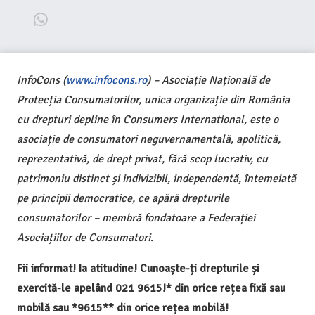
InfoCons (
www.infocons.ro
) – Asociație Națională de
Protecția Consumatorilor, unica organizație din România
cu drepturi depline în Consumers International, este o
asociație de consumatori neguvernamentală, apolitică,
reprezentativă, de drept privat, fără scop lucrativ, cu
patrimoniu distinct și indivizibil, independentă, întemeiată
pe principii democratice, ce apără drepturile
consumatorilor – membră fondatoare a Federației
Asociațiilor de Consumatori.
Fii informat! Ia atitudine! Cunoaște-ți drepturile și
exercită-le apelând 021 9615!* din orice rețea fixă sau
mobilă sau *9615** din orice rețea mobilă!