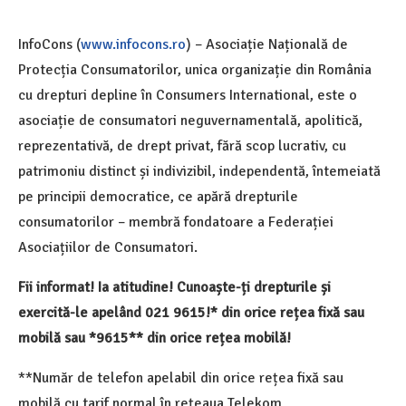
InfoCons (
www.infocons.ro
) – Asociație Națională de
Protecția Consumatorilor, unica organizație din România
cu drepturi depline în Consumers International, este o
asociație de consumatori neguvernamentală, apolitică,
reprezentativă, de drept privat, fără scop lucrativ, cu
patrimoniu distinct și indivizibil, independentă, întemeiată
pe principii democratice, ce apără drepturile
consumatorilor – membră fondatoare a Federației
Asociațiilor de Consumatori.
Fii informat! Ia atitudine! Cunoaște-ți drepturile și
exercită-le apelând 021 9615!* din orice rețea fixă sau
mobilă sau *9615** din orice rețea mobilă!
**Număr de telefon apelabil din orice rețea fixă sau
mobilă cu tarif normal în rețeaua Telekom