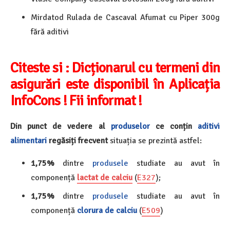
Mirdatod Rulada de Cascaval Afumat cu Piper 300g
fără aditivi
Citeste si : Dicționarul cu termeni din
asigurări este disponibil în Aplicația
InfoCons ! Fii informat !
Din punct de vedere al
produselor
ce conțin
aditivi
alimentari
regăsiți frecvent
situația se prezintă astfel:
1,75%
dintre
produsele
studiate au avut în
componență
lactat de calciu
(
E327
);
1,75%
dintre
produsele
studiate au avut în
componență
clorura de calciu
(
E509
)