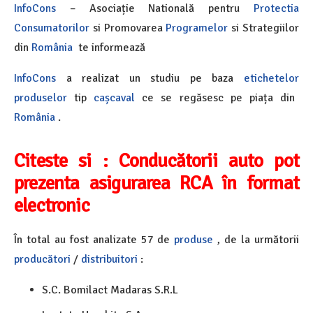
InfoCons
– Asociație Natională pentru
Protectia
Consumatorilor
si Promovarea
Programelor
si Strategiilor
din
România
te informează
InfoCons
a realizat un studiu pe baza
etichetelor
produselor
tip
cașcaval
ce se regăsesc pe piața din
România
.
Citeste si :
Conducătorii auto pot
prezenta asigurarea RCA în format
electronic
În total au fost analizate 57 de
produse
, de la următorii
producători
/
distribuitori
:
S.C. Bomilact Madaras S.R.L