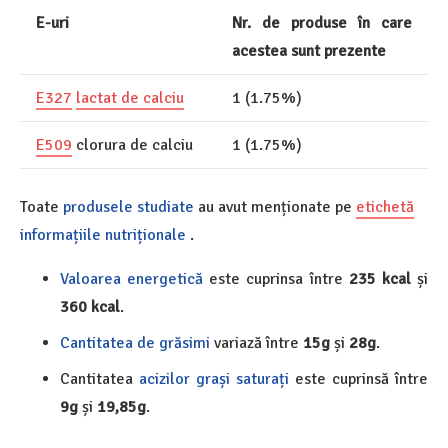
E-uri
Nr. de produse în care
acestea sunt prezente
E327
lactat de calciu
1 (1.75%)
E509
clorura de calciu
1 (1.75%)
Toate
produsele
studiate
au avut menționate pe
etichetă
informațiile nutriționale
.
Valoarea energetică
este cuprinsa între
235 kcal
și
360 kcal
.
Cantitatea de grăsimi
variază între
15g
și
28g
.
Cantitatea
acizilor grași saturați
este cuprinsă între
9g
și
19,85g
.