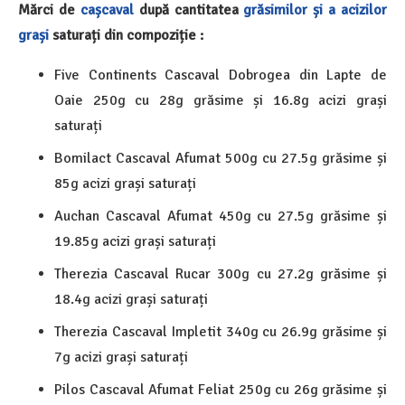
Mărci de
cașcaval
după cantitatea
grăsimilor și a acizilor
grași
saturați din compoziție :
Five Continents Cascaval Dobrogea din Lapte de
Oaie 250g cu 28g grăsime și 16.8g acizi grași
saturați
Bomilact Cascaval Afumat 500g cu 27.5g grăsime și
85g acizi grași saturați
Auchan Cascaval Afumat 450g cu 27.5g grăsime și
19.85g acizi grași saturați
Therezia Cascaval Rucar 300g cu 27.2g grăsime și
18.4g acizi grași saturați
Therezia Cascaval Impletit 340g cu 26.9g grăsime și
7g acizi grași saturați
Pilos Cascaval Afumat Feliat 250g cu 26g grăsime și