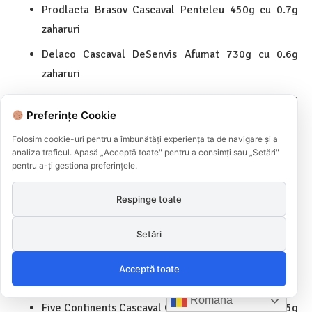
Prodlacta Brasov Cascaval Penteleu 450g cu 0.7g
zaharuri
Delaco Cascaval DeSenvis Afumat 730g cu 0.6g
zaharuri
Five Continents Cascaval de Capra Feliat 150g cu
Preferințe Cookie
0.5g zaharuri
Folosim cookie-uri pentru a îmbunătăți experiența ta de navigare și a
Carrefour Cascaval din lapte de vaca 400g cu 0.5g
analiza traficul. Apasă „Acceptă toate" pentru a consimți sau „Setări"
zaharuri
pentru a-ți gestiona preferințele.
Five Continents Cascaval Dobrogea din Lapte de
Respinge toate
Oaie 250g cu 0.5g zaharuri
Five Continents Cascaval Light 400g cu 0.5g zaharuri
Setări
Auchan Cascaval Clasic 150g cu 0.5g zaharuri
Acceptă toate
Auchan Cascaval Vaca 500g cu 0.5g zaharuri
Română
Five Continents Cascaval Carpati 8 Felii 150g cu 0.5g