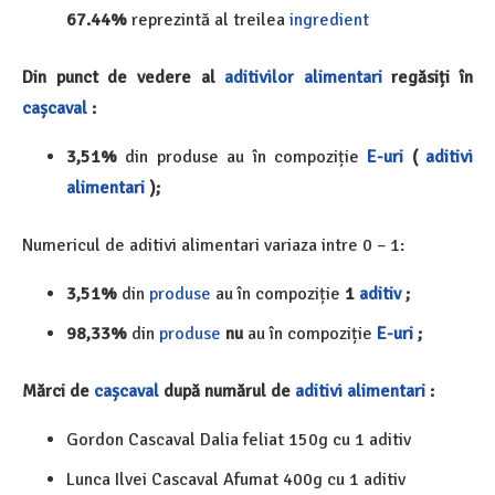
67.44%
reprezintă al treilea
ingredient
Din punct de vedere al
aditivilor alimentari
regăsiți în
cașcaval
:
3,51%
din produse au în compoziție
E-uri
(
aditivi
alimentari
);
Numericul de aditivi alimentari variaza intre 0 – 1:
3,51%
din
produse
au în compoziție
1
aditiv
;
98,33%
din
produse
nu
au în compoziție
E-uri
;
Mărci de
cașcaval
după numărul de
aditivi alimentari
:
Gordon Cascaval Dalia feliat 150g cu 1 aditiv
Lunca Ilvei Cascaval Afumat 400g cu 1 aditiv