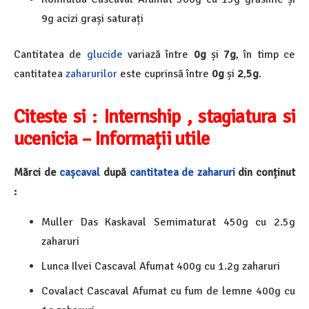
9g acizi grași saturați
Cantitatea de
glucide
variază între
0g
și
7g
, în timp ce
cantitatea
zaharurilor
este cuprinsă între
0g
și
2
,
5g
.
Citeste si : Internship , stagiatura si
ucenicia – Informații utile
Mărci de
cașcaval
după
cantitatea de zaharuri
din conținut
:
Muller Das Kaskaval Semimaturat 450g cu 2.5g
zaharuri
Lunca Ilvei Cascaval Afumat 400g cu 1.2g zaharuri
Covalact Cascaval Afumat cu fum de lemne 400g cu