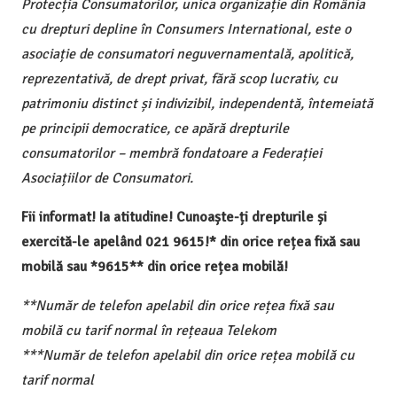
Protecția Consumatorilor, unica organizație din România
cu drepturi depline în Consumers International, este o
asociație de consumatori neguvernamentală, apolitică,
reprezentativă, de drept privat, fără scop lucrativ, cu
patrimoniu distinct și indivizibil, independentă, întemeiată
pe principii democratice, ce apără drepturile
consumatorilor – membră fondatoare a Federației
Asociațiilor de Consumatori.
Fii informat! Ia atitudine! Cunoaște-ți drepturile și
exercită-le apelând 021 9615!* din orice rețea fixă sau
mobilă sau *9615** din orice rețea mobilă!
**Număr de telefon apelabil din orice rețea fixă sau
mobilă cu tarif normal în rețeaua Telekom
***Număr de telefon apelabil din orice rețea mobilă cu
tarif normal