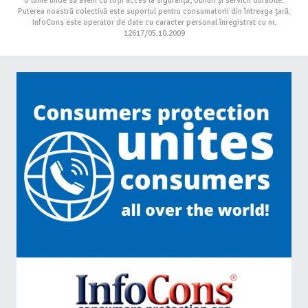
o lume unde să avem cu toții acces la siguranță, bunuri și servicii durabile.
Puterea noastră colectivă este suportul pentru consumatorii din întreaga țară.
InfoCons este operator de date cu caracter personal înregistrat cu nr.
12617/05.10.2009