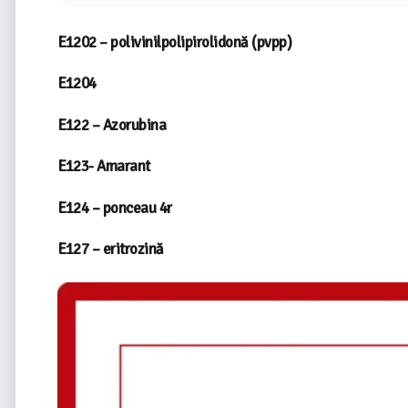
E1202 – polivinilpolipirolidonă (pvpp)
E1204
E122 – Azorubina
E123- Amarant
E124 – ponceau 4r
E127 – eritrozină