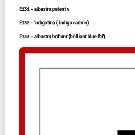
E131 – albastru patent v
E132 – indigotină ( indigo carmin)
E133 – albastru briliant (brilliant blue fcf)