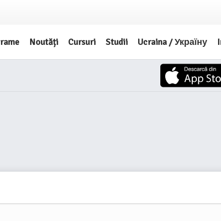
grame
Noutăți
Cursuri
Studii
Ucraina / Україну
I