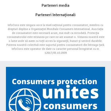
Parteneri media
Parteneri Internaționali
InfoCons este singura voce la nivel național pentru consumatori, membru cu
drepturi depline a Organizației Mondiale Consumers International. Asociația
de consumatori este necesară acum, mai mult ca niciodată. Protecția
consumatorului este misiunea pe care ne-am asumat-o. Viziunea noastră este
o lume unde să avem cu toții acces la siguranță, bunuri și servicii durabile.
Puterea noastră colectivă este suportul pentru consumatorii din întreaga țară.
InfoCons este operator de date cu caracter personal înregistrat cu nr.
12617/05.10.2009