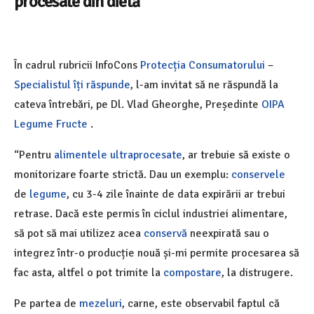
procesate
din dietă
În cadrul rubricii InfoCons
Protecția Consumatorului
–
Specialistul îți răspunde
, l-am invitat să ne răspundă la
cateva întrebări, pe Dl. Vlad Gheorghe, Președinte
OIPA
Legume Fructe
.
“Pentru
alimentele ultraprocesate
, ar trebuie să existe o
monitorizare foarte strictă. Dau un exemplu:
conservele
de
legume
, cu 3-4 zile înainte de data expirării ar trebui
retrase. Dacă este permis în ciclul industriei alimentare,
să pot să mai utilizez acea
conservă
neexpirată sau o
integrez într-o producție nouă și-mi permite procesarea să
fac asta, altfel o pot trimite la
compostare
, la distrugere.
Pe partea de
mezeluri
, carne, este observabil faptul că