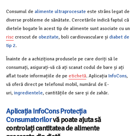
Consumul de
alimente ultraprocesate
este strâns legat de
diverse probleme de sănătate. Cercetările indică faptul că
dietele bogate în acest tip de alimente sunt asociate cu un
risc
crescut de
obezitate
, boli cardiovasculare și
diabet de
tip 2
.
Înainte de a achiziționa produsele pe care doriți să le
consumați, asigurați-vă că ați scanat codul de bare și ați
aflat toate informațiile de pe
etichetă
. Aplicația
InfoCons
,
vă oferă direct pe telefonul mobil, numărul de E-
uri,
ingredientele
, cantitățile de sare și de zahăr.
Aplicația InfoCons
Protecția
Consumatorilor
vă poate ajuta să
controlaț
i cantitatea de alimente