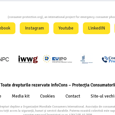
ion
(consumer-protection.org), an international project for emergency consumer ph
ebook
Instagram
Youtube
LinkedIN
Toate drepturile rezervate InfoCons – Protecția Consumatori
e
Media kit
Cookies
Contact
Site-ul vechi
drepturi depline a Organizației Mondiale Consumers International. Asociația de consumat
toții acces la siguranță, bunuri și servicii durabile. Puterea noastră colectivă este su
caracter personal înregistrat cu nr. 12617/05.10.2009