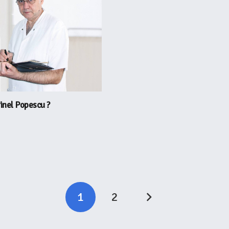
rinel Popescu ?
1
2