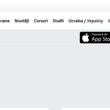
grame
Noutăți
Cursuri
Studii
Ucraina / Україну
I