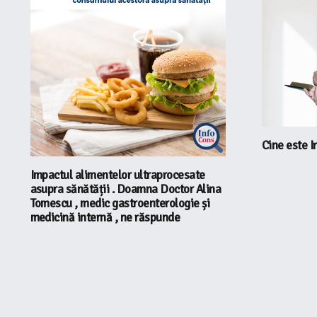
Cine este I
Impactul alimentelor ultraprocesate
asupra sănătății . Doamna Doctor Alina
Tomescu , medic gastroenterologie și
medicină internă , ne răspunde