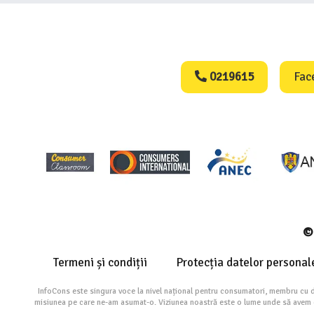
Consumers Protect
0219615
Fac
© 
Termeni și condiții
Protecția datelor personal
InfoCons este singura voce la nivel național pentru consumatori, membru cu 
misiunea pe care ne-am asumat-o. Viziunea noastră este o lume unde să avem cu 