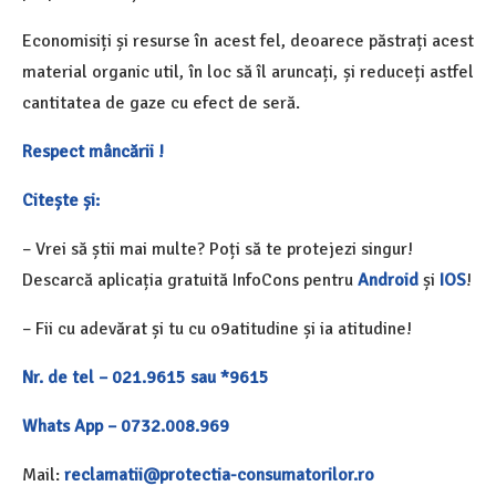
Economisiți și resurse în acest fel, deoarece păstrați acest
material organic util, în loc să îl aruncați, și reduceți astfel
cantitatea de gaze cu efect de seră.
Respect mâncării !
Citește și:
– Vrei să știi mai multe? Poți să te protejezi singur!
Descarcă aplicația gratuită InfoCons pentru
Android
și
IOS
!
– Fii cu adevărat și tu cu o9atitudine și ia atitudine!
Nr. de tel – 021.9615 sau *9615
Whats App – 0732.008.969
Mail:
reclamatii@protectia-consumatorilor.ro