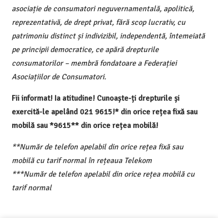
asociație de consumatori neguvernamentală, apolitică,
reprezentativă, de drept privat, fără scop lucrativ, cu
patrimoniu distinct și indivizibil, independentă, întemeiată
pe principii democratice, ce apără drepturile
consumatorilor – membră fondatoare a Federației
Asociațiilor de Consumatori.
Fii informat! Ia atitudine! Cunoaște-ți drepturile și
exercită-le apelând 021 9615!* din orice rețea fixă sau
mobilă sau *9615** din orice rețea mobilă!
**Număr de telefon apelabil din orice rețea fixă sau
mobilă cu tarif normal în rețeaua Telekom
***Număr de telefon apelabil din orice rețea mobilă cu
tarif normal