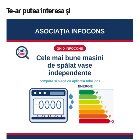
Te-ar putea interesa și
Ghid InfoCons – Cum sa alegi masina de spalat vase