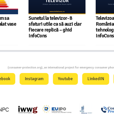
um sa
Sunetul la televizor- 8
Televizoa
lat vase
sfaturi utile ca să auzi clar
România 
fiecare replică – ghid
tehnologi
InfoCons
InfoCons
ion
(consumer-protection.org), an international project for emergency consumer ph
ebook
Instagram
Youtube
LinkedIN