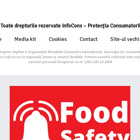
Toate drepturile rezervate InfoCons – Protecția Consumatori
e
Media kit
Cookies
Contact
Site-ul vechi
drepturi depline a Organizației Mondiale Consumers International. Asociația de consumat
toții acces la siguranță, bunuri și servicii durabile. Puterea noastră colectivă este su
caracter personal înregistrat cu nr. 12617/05.10.2009