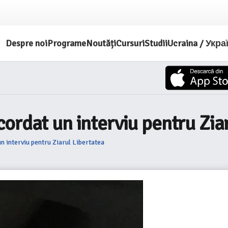
Despre noi
Programe
Noutăți
Cursuri
Studii
Ucraina / Укра
ordat un interviu pentru Zia
 interviu pentru Ziarul Libertatea