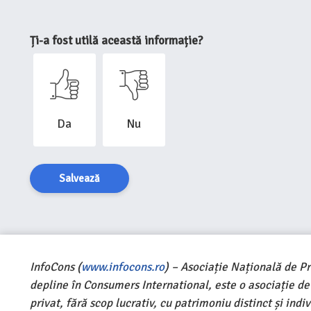
Ți-a fost utilă această informație?
Da
Nu
Salvează
InfoCons (
www.infocons.ro
) – Asociație Națională de P
depline în Consumers International, este o asociație d
privat, fără scop lucrativ, cu patrimoniu distinct și ind