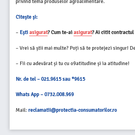
privind tema produselor agroalimentare.
Citește și:
–
Ești
asigurat
? Cum te-ai
asigurat
? Ai citit contractu
– Vrei să știi mai multe? Poți să te protejezi singur! 
– Fii cu adevărat și tu cu o9atitudine și ia atitudine!
Nr. de tel – 021.9615 sau *9615
Whats App – 0732.008.969
Mail:
reclamatii@protectia-consumatorilor.ro