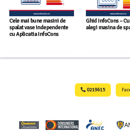
Cele mai bune masini de
Ghid InfoCons – C
spalat vase independente
alegi masina de spa
cu Aplicatia InfoCons
Consumers Protect
0219615
Fac