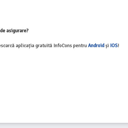
l de asigurare?
Descarcă aplicația gratuită InfoCons pentru
Android
și
IOS
!