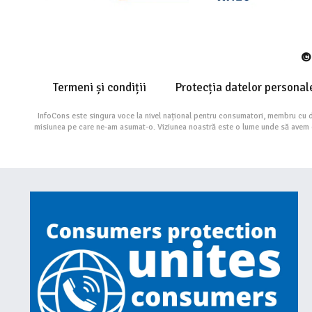
© 
Termeni și condiții
Protecția datelor personal
InfoCons este singura voce la nivel național pentru consumatori, membru cu 
misiunea pe care ne-am asumat-o. Viziunea noastră este o lume unde să avem cu 