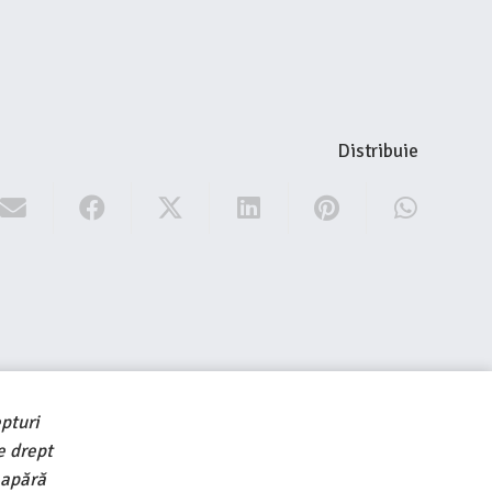
Distribuie
pturi
e drept
 apără