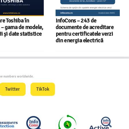
re Toshiba în
InfoCons – 243 de
– gama de modele,
documente de acreditare
i și date statistice
pentru certificatele verzi
din energia electrică
one numbers worldwide.
Twitter
TikTok