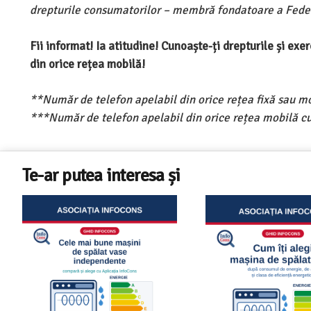
drepturile consumatorilor – membră fondatoare a Feder
Fii informat! Ia atitudine! Cunoaște-ți drepturile și ex
din orice rețea mobilă!
**Număr de telefon apelabil din orice rețea fixă sau m
***Număr de telefon apelabil din orice rețea mobilă cu
Te-ar putea interesa și