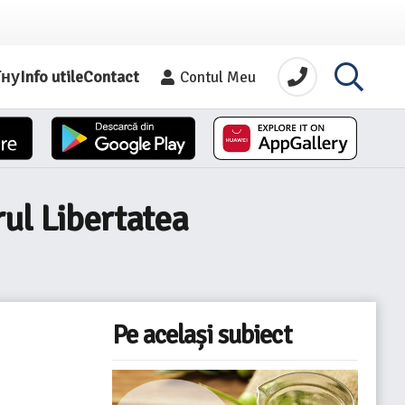
їну
Info utile
Contact
Contul Meu
rul Libertatea
Pe același subiect