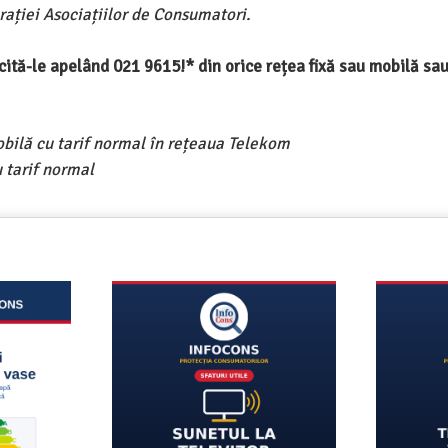
ației Asociațiilor de Consumatori.
ercită-le apelând 021 9615!* din orice rețea fixă sau mobilă s
obilă cu tarif normal în rețeaua Telekom
 tarif normal