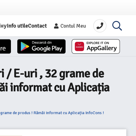
їну
Info utile
Contact
Contul Meu
i / E-uri , 32 grame de
i informat cu Aplicația
0 grame de produs ! Rămăi informat cu Aplicația InfoCons !