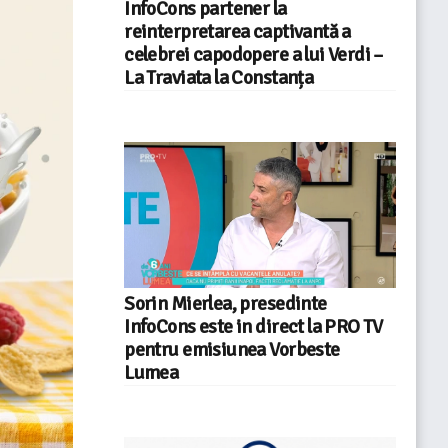
InfoCons partener la
reinterpretarea captivantă a
celebrei capodopere a lui Verdi –
La Traviata la Constanța
Sorin Mierlea, presedinte
InfoCons este in direct la PRO TV
pentru emisiunea Vorbeste
Lumea