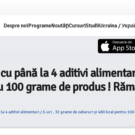
Despre noi
Programe
Noutăți
Cursuri
Studii
Ucraina / Укра
u până la 4 aditivi alimentar
ru 100 grame de produs ! Rămă
la 4 aditivi alimentari / E-uri , 32 grame de zaharuri și 480 kcal pentru 10