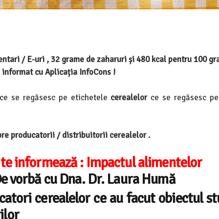
entari / E-uri , 32 grame de zaharuri și 480 kcal pentru 100 g
informat cu Aplicația InfoCons !
 ce se regăsesc pe etichetele
cerealelor
ce se regăsesc pe
e producatorii / distribuitorii cerealelor .
 te informează :
Impactul alimentelor
De vorbă cu Dna. Dr. Laura Humă
ucatori
cerealelor
ce au facut obiectul st
ilor