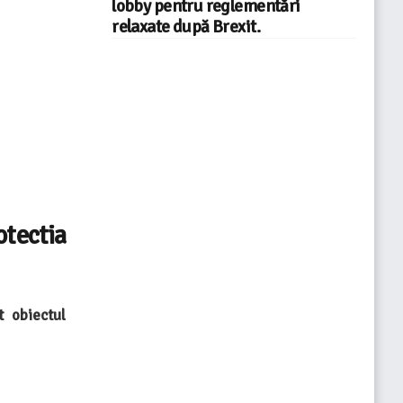
lobby pentru reglementări
relaxate după Brexit.
tectia
t obiectul