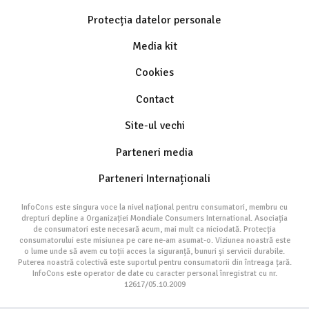
Protecția datelor personale
Media kit
Cookies
Contact
Site-ul vechi
Parteneri media
Parteneri Internaționali
InfoCons este singura voce la nivel național pentru consumatori, membru cu
drepturi depline a Organizației Mondiale Consumers International. Asociația
de consumatori este necesară acum, mai mult ca niciodată. Protecția
consumatorului este misiunea pe care ne-am asumat-o. Viziunea noastră este
o lume unde să avem cu toții acces la siguranță, bunuri și servicii durabile.
Puterea noastră colectivă este suportul pentru consumatorii din întreaga țară.
InfoCons este operator de date cu caracter personal înregistrat cu nr.
12617/05.10.2009