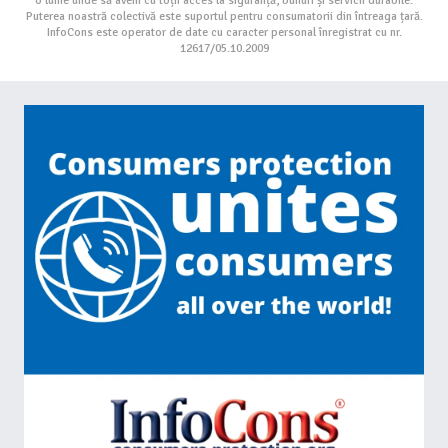
o lume unde să avem cu toții acces la siguranță, bunuri și servicii durabile.
Puterea noastră colectivă este suportul pentru consumatorii din întreaga țară.
InfoCons este operator de date cu caracter personal înregistrat cu nr.
12617/05.10.2009