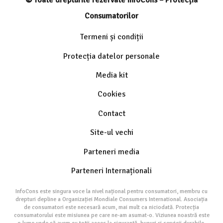
© Toate drepturile rezervate InfoCons – Protecția
Consumatorilor
Termeni și condiții
Protecția datelor personale
Media kit
Cookies
Contact
Site-ul vechi
Parteneri media
Parteneri Internaționali
InfoCons este singura voce la nivel național pentru consumatori, membru cu
drepturi depline a Organizației Mondiale Consumers International. Asociația
de consumatori este necesară acum, mai mult ca niciodată. Protecția
consumatorului este misiunea pe care ne-am asumat-o. Viziunea noastră este