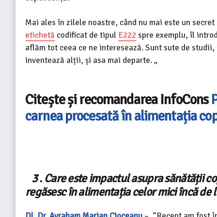
Mai ales în zilele noastre, când nu mai este un secret
etichetă
codificat de tipul
E222
spre exemplu, îl introd
aflăm tot ceea ce ne interesează. Sunt sute de studii,
inventează alții, și asa mai departe. „
Citește și recomandarea InfoCons
P
carnea procesată în alimentația copi
3 . Care este impactul asupra sănătății cop
regăsesc în alimentația celor mici încă de l
Dl. Dr. Avraham Marian Cioceanu
– “
Recent am fost în