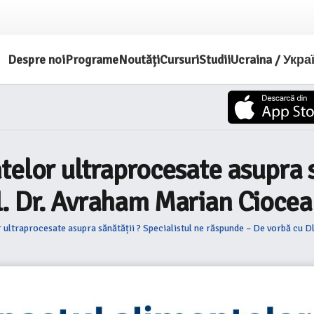
Despre noi
Programe
Noutăți
Cursuri
Studii
Ucraina / Укра
elor ultraprocesate asupra să
l. Dr. Avraham Marian Cioce
 ultraprocesate asupra sănătății ? Specialistul ne răspunde – De vorbă cu 