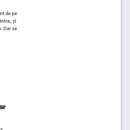
ent de pe
nice, și
i. Dar se
se
as