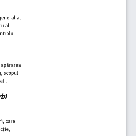
general al
ru al
ntrolul
i apărarea
g, scopul
al .
rbi
i, care
cție,