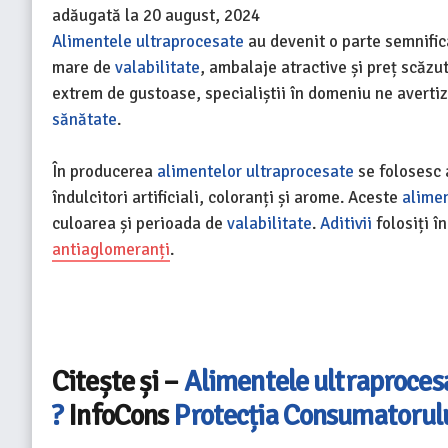
adăugată la
20 august, 2024
Alimentele ultraprocesate
au devenit o parte semnific
mare de
valabilitate
, ambalaje atractive și preț scăzut
extrem de gustoase, specialiștii în domeniu ne avert
sănătate
.
În producerea
alimentelor ultraprocesate
se folosesc 
îndulcitori artificiali, coloranți și arome. Aceste
alime
culoarea și perioada de
valabilitate
.
Aditivii
folosiți î
antiaglomeranți
.
Citește și –
Alimentele ultraproces
?
InfoCons
Protecția Consumatorul