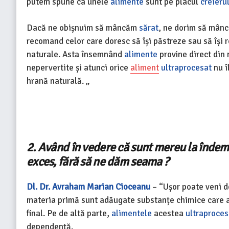
putem spune ca unele
alimente
sunt pe placul
creierul
Dacă ne obișnuim să mâncăm
sărat
, ne dorim să mân
recomand celor care doresc să își păstreze sau să își
naturale. Asta însemnând
alimente
provine direct din 
nepervertite și atunci orice
aliment
ultraprocesat
nu î
hrană naturală. „
2. Având în vedere că sunt mereu la îndemâ
exces, fără să ne dăm seama ?
Dl. Dr. Avraham Marian Cioceanu
– “
Ușor poate veni d
materia primă sunt adăugate substanțe chimice care a
final. Pe de altă parte,
alimentele
acestea
ultraproces
dependență.