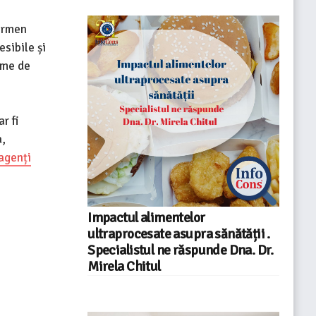
termen
esibile și
eme de
r fi
a,
agenți
Impactul alimentelor
ultraprocesate asupra sănătății .
Specialistul ne răspunde Dna. Dr.
Mirela Chitul