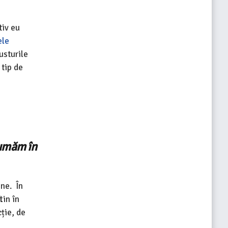
tiv eu
ele
usturile
 tip de
sumăm în
ine. În
tin în
ție, de