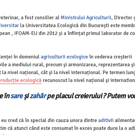
eterinar, a fost consilier al
Ministrului Agriculturii
, Director 
iversitar
la Universitatea Ecologică din București este memb
opean , IFOAM-EU din 2012 și a înființat primul laborator de co
enței în domeniul
agriculturii ecologice
în vederea creșterii
abile a mediului rural, precum şi armonizarea, reprezentarea ş
t la nivel național, cât și la nivel internațional. Pe termen lun
producție ecologică
recunoscut la nivel național şi internation
e în
sare
și
zahăr
pe placul creierului ? Putem vo
, eu cred că în special din cauza unora dintre
aditivii
alimentar
im că atunci când este consumat în exces poate duce la o adi