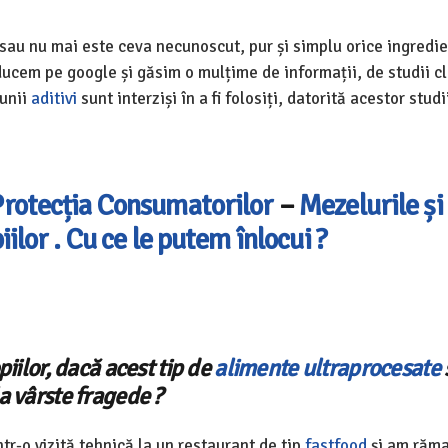
 sau nu mai este ceva necunoscut, pur și simplu orice ingredi
ucem pe google și găsim o mulțime de informații, de studii cli
 unii
aditivi
sunt interziși în a fi folosiți, datorită acestor studi
rotecția Consumatorilor
–
Mezelurile și
ilor . Cu ce le putem înlocui ?
iilor, dacă acest tip de
alimente ultraprocesate
a vârste fragede ?
tr-o vizită tehnică la un restaurant de tip
fastfood
și am răm