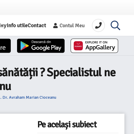
їну
Info utile
Contact
Contul Meu
nătății ? Specialistul ne
anu
Dl. Dr. Avraham Marian Cioceanu
Pe același subiect