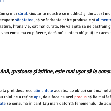
ui.
căm și mai
sărat
. Gusturile noastre se modifică și din acest mo
 recapete
sănătatea
, să se îndrepte către produsele și
aliment
natură, hrană vie, cât mai curată. Ne va ajuta să ne păstrăm g
l vom consuma cu plăcere, dacă noi suntem obișnuiți cu acest
nă, gustoase și ieftine, este mai ușor să le con
e la preț deoarece
alimentele
acestea de obicei sunt mai ieft
u rolul de a reține
apa
, de a face ca acel
produs
să fie mai ief
ate
se consumă în cantități mari datorită fenomenului de adic