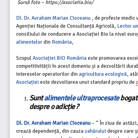
Sursă foto – https://asociatia.bio/
Dl. Dr. Avraham Marian Cioceanu
, de profesie medic v
Agenției Naționale de Consultanță Agricolă,
Lector un
consiliului de conducere a Asociației Bio la nivel eur
alimentelor
din
România
,
Scopul
Asociației BIO România
este promovarea excel
competitivității în acest domeniu și a dezvoltării dur
intereselor operatorilor din
agricultura ecologică
, atâ
Asociației
este dezvoltarea unui standard propriu de
Sunt
alimentele ultraprocesate
bogat
despre o adicție ?
Dl. Dr. Avraham Marian Cioceanu
– “
În ziua de astăzi
crează dependență, din cauza
zahărului
despre care șt