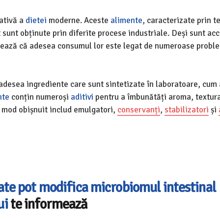
ativă a
dietei
moderne. Aceste
alimente
, caracterizate prin 
 sunt obținute prin diferite procese industriale. Deși sunt acc
izează că adesea consumul lor este legat de numeroase probl
adesea ingrediente care sunt sintetizate în laboratoare, cum a
nte
conțin numeroși
aditivi
pentru a îmbunătăți aroma, textur
n mod obișnuit includ emulgatori,
conservanți
,
stabilizatori
și
ate pot modifica microbiomul intestinal
ui
te informează