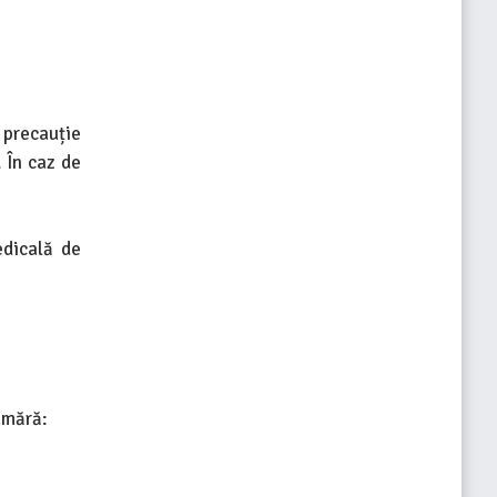
 precauție
. În caz de
edicală de
numără: