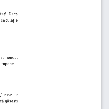
tați. Dacă
 circulație
 asemenea,
europene.
și case de
 că găsești