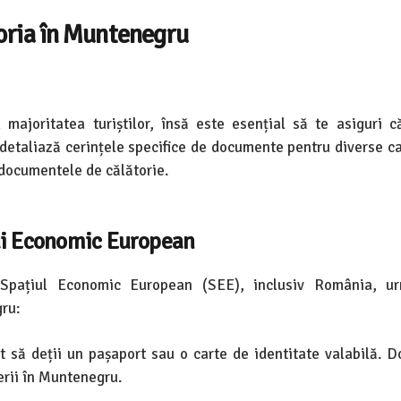
oria în Muntenegru
majoritatea turiștilor, însă este esențial să te asiguri c
detaliază cerințele specifice de documente pentru diverse ca
 documentele de călătorie.
lui Economic European
Spațiul Economic European (SEE), inclusiv România, ur
ru:
nt să deții un pașaport sau o carte de identitate valabilă. 
erii în Muntenegru.