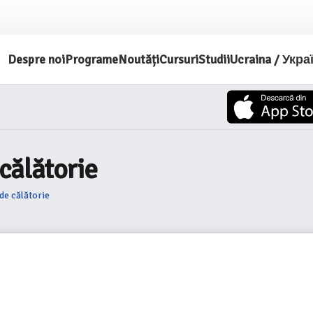
Despre noi
Programe
Noutăți
Cursuri
Studii
Ucraina / Укра
călătorie
de călătorie