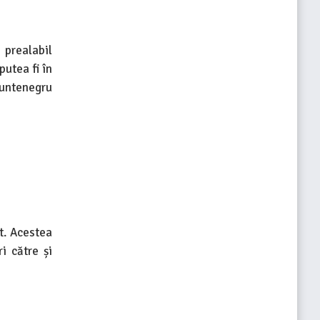
 prealabil
putea fi în
Muntenegru
t. Acestea
i către și