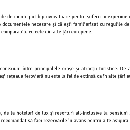
ile de munte pot fi provocatoare pentru șoferii neexperimen
te documentele necesare și că ești familiarizat cu regulile de
t comparabile cu cele din alte țări europene.
onexiuni între principalele orașe și atracții turistice. De
și rețeaua feroviară nu este la fel de extinsă ca în alte țări 
e la hoteluri de lux și resorturi all-inclusive la pensiuni 
te recomandat să faci rezervările în avans pentru a te asigura