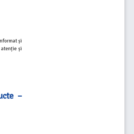
informat și
 atenție și
ucte –