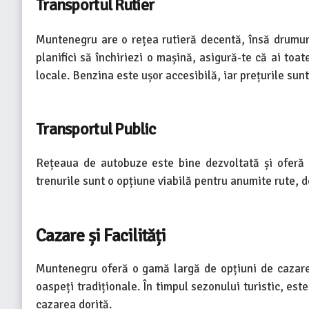
Transportul Rutier
Muntenegru are o rețea rutieră decentă, însă drumur
planifici să închiriezi o mașină, asigură-te că ai toa
locale. Benzina este ușor accesibilă, iar prețurile sun
Transportul Public
Rețeaua de autobuze este bine dezvoltată și oferă c
trenurile sunt o opțiune viabilă pentru anumite rute, de
Cazare și Facilități
Muntenegru oferă o gamă largă de opțiuni de cazare, d
oaspeți tradiționale. În timpul sezonului turistic, es
cazarea dorită.