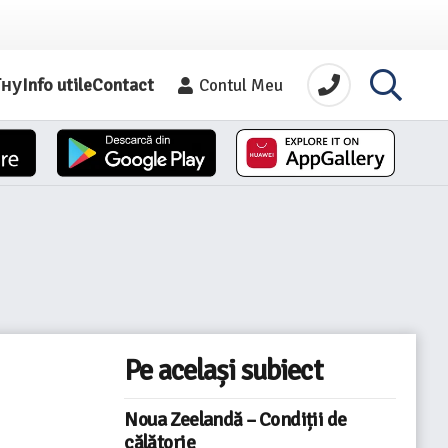
їну
Info utile
Contact
Contul Meu
Pe același subiect
Noua Zeelandă – Condiții de
călătorie