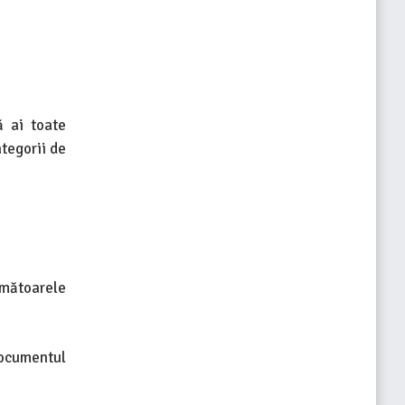
ă ai toate
tegorii de
mătoarele
Documentul