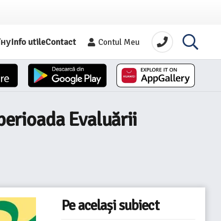
їну
Info utile
Contact
Contul Meu
 perioada Evaluării
Pe același subiect