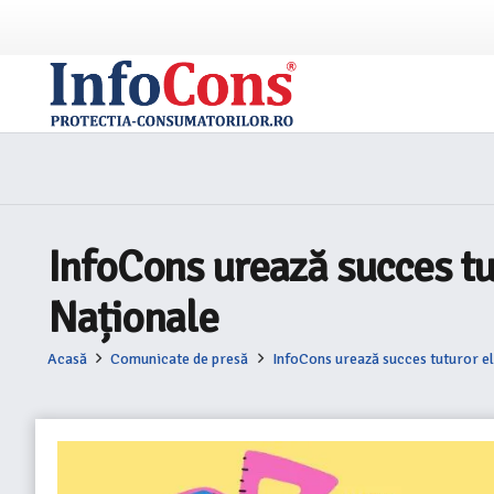
InfoCons urează succes tut
Naționale
Acasă
Comunicate de presă
InfoCons urează succes tuturor ele