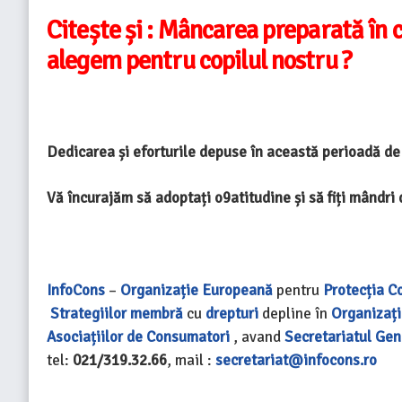
Citește și :
Mâncarea preparată în ca
alegem pentru copilul nostru ?
Dedicarea și eforturile depuse în această perioadă de
Vă încurajăm să adoptați o9atitudine și să fiți mândri 
InfoCons
–
Organizație Europeană
pentru
Protecția C
Strategiilor
membră
cu
drepturi
depline în
Organizaț
Asociațiilor de Consumatori
, avand
Secretariatul Gen
tel:
021/319.32.66
, mail :
secretariat@infocons.ro