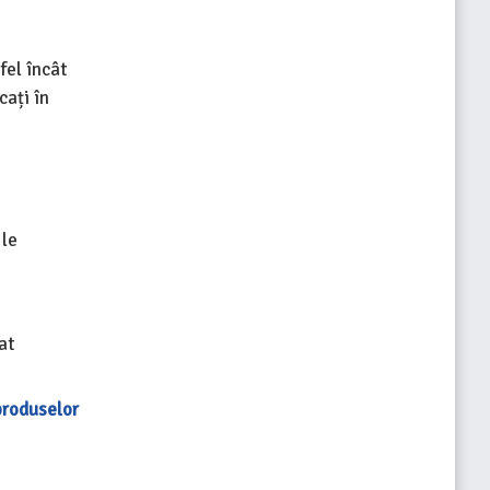
fel încât
cați în
 le
at
produselor