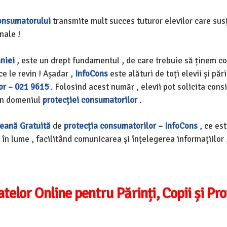
onsumatorului
transmite mult succes tuturor elevilor care susț
nale !
niei
, este un drept fundamentul , de care trebuie să ținem co
ce le revin ! Așadar ,
InfoCons
este alături de toți elevii și pări
or – 021 9615
. Folosind acest număr , elevii pot solicita consi
n domeniul
protecției consumatorilor
.
peană Gratuită
de
protecția consumatorilor
–
InfoCons
, ce es
e în lume , facilitând comunicarea și înțelegerea informațiilor 
telor Online pentru Părinți, Copii și Pro