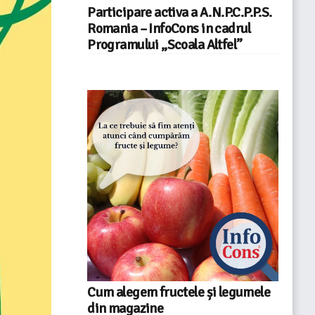
Participare activa a A.N.P.C.P.P.S.
Romania – InfoCons in cadrul
Programului „Scoala Altfel”
Cum alegem fructele și legumele
din magazine