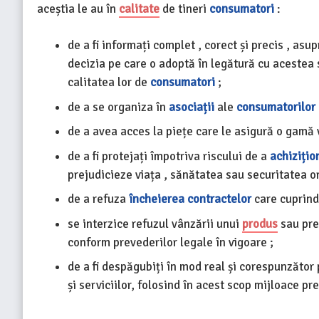
aceștia le au în
calitate
de tineri
consumatori
:
de a fi informați complet , corect și precis , asup
decizia pe care o adoptă în legătură cu acestea s
calitatea lor de
consumatori
;
de a se organiza în
asociații
ale
consumatorilor
de a avea acces la piețe care le asigură o gamă 
de a fi protejați împotriva riscului de a
achizițio
prejudicieze viața , sănătatea sau securitatea or
de a refuza
încheierea contractelor
care cuprind 
se interzice refuzul vânzării unui
produs
sau pre
conform prevederilor legale în vigoare ;
de a fi despăgubiți în mod real și corespunzăto
și serviciilor, folosind în acest scop mijloace pr