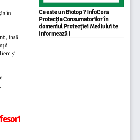
Ce este un Biotop ? InfoCons
in în
Protecția Consumatorilor în
domeniul Protecției Mediului te
informează !
nt , însă
nții
liere și
te
,
fesori