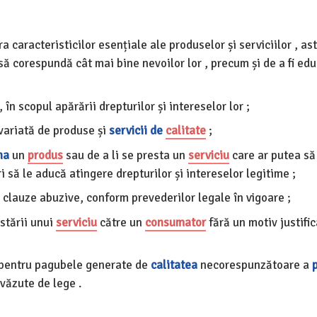
ra caracteristicilor esențiale ale produselor și serviciilor , ast
ă corespundă cât mai bine nevoilor lor , precum și de a fi edu
, în scopul apărării drepturilor și intereselor lor ;
variată de produse și
servicii de
calitate
;
na
un
produs
sau de a li se presta un
serviciu
care ar putea să
i să le aducă atingere drepturilor și intereselor legitime ;
clauze abuzive, conform prevederilor legale în vigoare ;
stării unui
serviciu
către un
consumator
fără un motiv justific
r pentru pagubele generate de
calitatea
necorespunzătoare a
evăzute de lege .