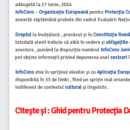
adăugată la
27 iunie, 2024
InfoCons
–
Organizație Europeană
pentru
Protecția C
această săptămână probele din cadrul Evaluării Națio
Dreptul
la învățătură , prevăzut și în
Constituția Româ
totodată elevii trebuie să aibă în vedere și
obligațiile
acestora , punând la dispoziție numărul
InfoCons Juni
pot obține informații privind depunerea unei
sesizari
î
InfoCons
vine în sprijinul elevilor și cu
Aplicația Euro
disponibilă în 33 de limbi , fiind un sprijin real oriund
indiferent de contextul
cultural
și lingvistic .
Citește și :
Ghid pentru Protecția Da