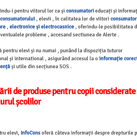
indu-i pentru viitorul lor ca și
consumatori
educați și informați
 consumatorului
, elevii , în calitatea lor de viitori
consumator
are
,
electronice și electrocasnice
, oferindu-le posibilitatea 
 eventualele probleme , accesand sectiunea de Alerte .
 pentru elevi și nu numai , punând la dispoziția tuturor
onal și international , asigurând accesul la o
informație corec
gență
și utile din secțiunea SOS .
zării de produse pentru copii considerate
urul școlilor
tru elevi,
InfoCons
oferă câteva informații despre drepturile 