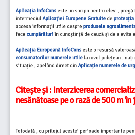
Aplicația
InfoCons
este un sprijin pentru elevi , pregăt
intermediul
Aplicației Europene Gratuite
de
protecția
accesa informații utile despre
produsele agroaliment
face
cumpărături
în cunoștință de cauză și de a evita
Aplicația Europeană InfoCons
este o resursă valoroasă
consumatorilor
numerele utile
la nivel județean , nați
situație , apelând direct din
Aplicație
numerele de ur
Citește și : Interzicerea comerciali
nesănătoase pe o rază de 500 m în j
Totodată , cu prilejul acestei perioade importante pen