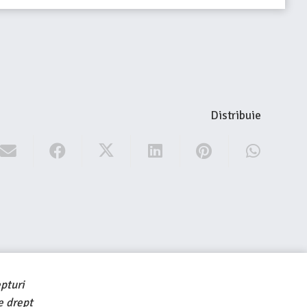
Distribuie
pturi
e drept