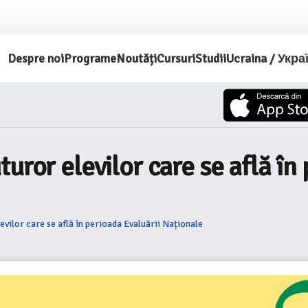
Despre noi
Programe
Noutăți
Cursuri
Studii
Ucraina / Укра
uror elevilor care se află în
vilor care se află în perioada Evaluării Naționale