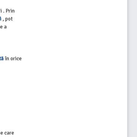
 . Prin
i
, pot
de a
tă
în orice
pe care