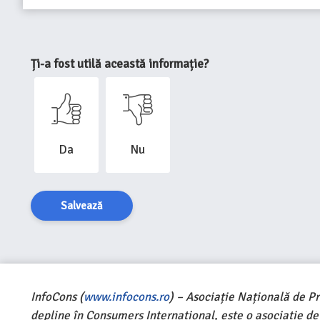
Ți-a fost utilă această informație?
Da
Nu
Salvează
InfoCons (
www.infocons.ro
) – Asociație Națională de P
depline în Consumers International, este o asociație d