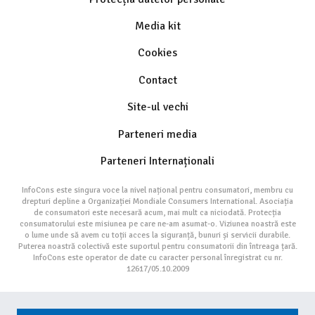
Media kit
Cookies
Contact
Site-ul vechi
Parteneri media
Parteneri Internaționali
InfoCons este singura voce la nivel național pentru consumatori, membru cu
drepturi depline a Organizației Mondiale Consumers International. Asociația
de consumatori este necesară acum, mai mult ca niciodată. Protecția
consumatorului este misiunea pe care ne-am asumat-o. Viziunea noastră este
o lume unde să avem cu toții acces la siguranță, bunuri și servicii durabile.
Puterea noastră colectivă este suportul pentru consumatorii din întreaga țară.
InfoCons este operator de date cu caracter personal înregistrat cu nr.
12617/05.10.2009