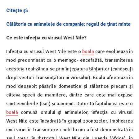
Citește și:
Călătoria cu animalele de companie: reguli de ținut minte
Ce este infecţia cu virusul West Nile?
Infecţia cu virusul West Nile este o
boală
care evoluează în
mod predominant ca o meningo- encefalită, transmiterea
acesteia realizându-se prin înţepatura ţânţarilor (cunoscuţi
drept vectori transmiţători ai virusului). Boala afectează în
mod deosebit păsările domestice şi sălbatice precum şi
câteva specii de mamifere, dintre care cele mai expuse
sunt ecvideele (caii) şi oamenii. Datorită faptului că este o
boală
comună omului şi animalelor, infecţia cu virusul
West Nile este încadrată în grupul zoonozelor. Implicarea
unui virus în transmiterea bolii la om a fost demonstrată în
anul 1937, în districtul West Nile din Uganda (Africa), în