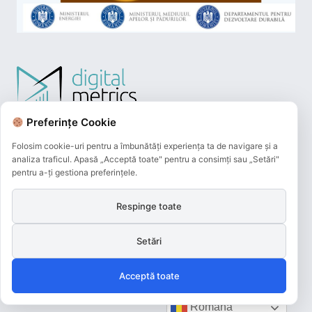
Preferințe Cookie
Folosim cookie-uri pentru a îmbunătăți experiența ta de navigare și a
analiza traficul. Apasă „Acceptă toate" pentru a consimți sau „Setări"
pentru a-ți gestiona preferințele.
Respinge toate
Plățile online efectuate pe acest site
sunt procesate de către Netopia Payments
Setări
și beneficiază de 3D-Secure.
Acceptă toate
Română