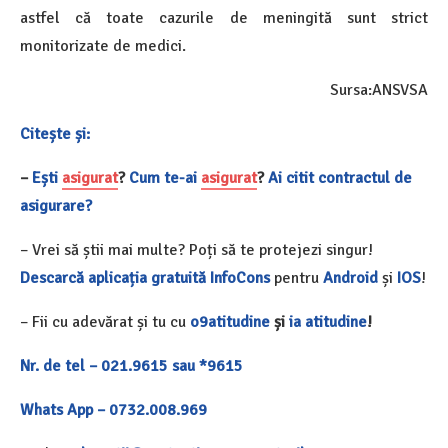
astfel că toate cazurile de meningită sunt strict
monitorizate de medici.
Sursa:ANSVSA
Citește și:
–
Ești
asigurat
?
Cum te-ai
asigurat
?
Ai citit contractul de
asigurare?
– Vrei să știi mai multe? Poți să te protejezi singur!
Descarcă aplicația gratuită InfoCon
s
pentru
Android
și
IOS
!
– Fii cu adevărat și tu cu
o9atitudine
și
ia atitudine
!
Nr. de tel – 021.9615 sau *9615
Whats App – 0732.008.969