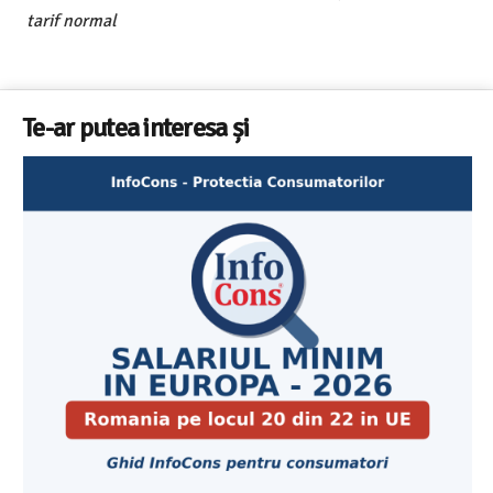
tarif normal
Te-ar putea interesa și
Cele mai bune masini de spalat vase independente cu
Aplicatia InfoCons