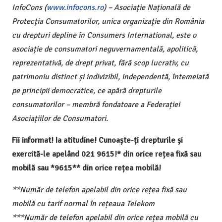
InfoCons (
www.infocons.ro
) – Asociație Națională de
Protecția Consumatorilor, unica organizație din România
cu drepturi depline în Consumers International, este o
asociație de consumatori neguvernamentală, apolitică,
reprezentativă, de drept privat, fără scop lucrativ, cu
patrimoniu distinct și indivizibil, independentă, întemeiată
pe principii democratice, ce apără drepturile
consumatorilor – membră fondatoare a Federației
Asociațiilor de Consumatori.
Fii informat! Ia atitudine! Cunoaște-ți drepturile și
exercită-le apelând 021 9615!* din orice rețea fixă sau
mobilă sau *9615** din orice rețea mobilă!
**Număr de telefon apelabil din orice rețea fixă sau
mobilă cu tarif normal în rețeaua Telekom
***Număr de telefon apelabil din orice rețea mobilă cu