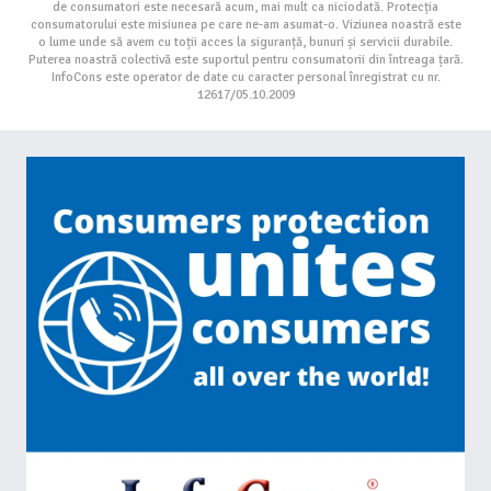
de consumatori este necesară acum, mai mult ca niciodată. Protecția
consumatorului este misiunea pe care ne-am asumat-o. Viziunea noastră este
o lume unde să avem cu toții acces la siguranță, bunuri și servicii durabile.
Puterea noastră colectivă este suportul pentru consumatorii din întreaga țară.
InfoCons este operator de date cu caracter personal înregistrat cu nr.
12617/05.10.2009