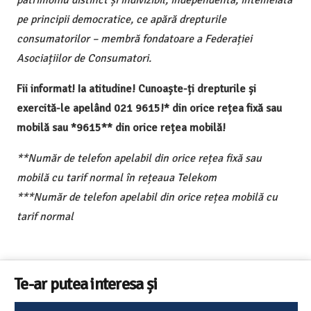
patrimoniu distinct și indivizibil, independentă, întemeiată
pe principii democratice, ce apără drepturile
consumatorilor – membră fondatoare a Federației
Asociațiilor de Consumatori.
Fii informat! Ia atitudine! Cunoaște-ți drepturile și
exercită-le apelând 021 9615!* din orice rețea fixă sau
mobilă sau *9615** din orice rețea mobilă!
**Număr de telefon apelabil din orice rețea fixă sau
mobilă cu tarif normal în rețeaua Telekom
***Număr de telefon apelabil din orice rețea mobilă cu
tarif normal
Te-ar putea interesa și