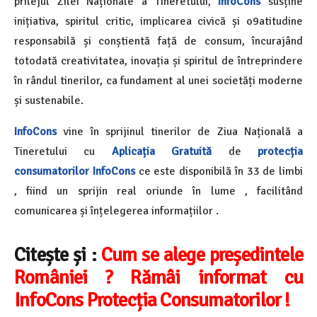
prilejul Zilei Naționale a Tineretului,
InfoCons
susține
inițiativa, spiritul critic, implicarea civică și o9atitudine
responsabilă și conștientă față de consum, încurajând
totodată creativitatea, inovația și spiritul de întreprindere
în rândul tinerilor, ca fundament al unei societăți moderne
și sustenabile.
InfoCons
vine în sprijinul tinerilor de Ziua Națională a
Tineretului cu
Aplicația Gratuită
de
protecția
consumatorilor
InfoCons
ce este disponibilă în 33 de limbi
, fiind un sprijin real oriunde în lume , facilitând
comunicarea și înțelegerea informațiilor .
Citește și :
Cum se alege președintele
României ? Rămâi informat cu
InfoCons Protecția Consumatorilor !