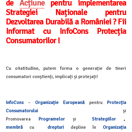
de
Acțiune
pentru implementarea
Strategiei Naționale pentru
Dezvoltarea Durabilă a României ? Fii
Informat cu InfoCons Protecția
Consumatorilor !
Cu o9atitudine, putem forma o generație de tineri
consumatori conștienți, implicați și protejați!
InfoCons
–
Organizație Europeană
pentru
Protecția
Consumatorului
și
Promovarea
Programelor
și
Strategiilor
,
membră
cu
drepturi
depline în
Organizația