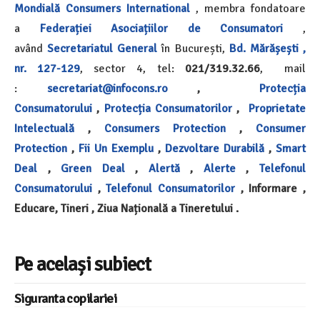
Mondială
Consumers International
, membra fondatoare
a
Federației Asociațiilor de Consumatori
,
având
Secretariatul General
în București,
Bd. Mărășești ,
nr. 127-129
,
sector 4, tel:
021/319.32.66
, mail
:
secretariat@infocons.ro
,
Protecția
Consumatorului
,
Protecția Consumatorilor
,
Proprietate
Intelectuală
,
Consumers Protection
,
Consumer
Protection
,
Fii Un Exemplu
,
Dezvoltare Durabilă
,
Smart
Deal
,
Green Deal
,
Alertă
,
Alerte
,
Telefonul
Consumatorului
,
Telefonul Consumatorilor
, Informare ,
Educare, Tineri , Ziua Națională a Tineretului .
Pe același subiect
Siguranta copilariei