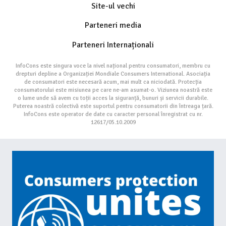
Site-ul vechi
Parteneri media
Parteneri Internaționali
InfoCons este singura voce la nivel național pentru consumatori, membru cu
drepturi depline a Organizației Mondiale Consumers International. Asociația
de consumatori este necesară acum, mai mult ca niciodată. Protecția
consumatorului este misiunea pe care ne-am asumat-o. Viziunea noastră este
o lume unde să avem cu toții acces la siguranță, bunuri și servicii durabile.
Puterea noastră colectivă este suportul pentru consumatorii din întreaga țară.
InfoCons este operator de date cu caracter personal înregistrat cu nr.
12617/05.10.2009