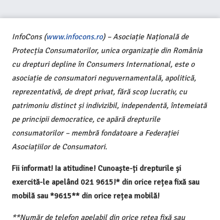
InfoCons (
www.infocons.ro
) – Asociație Națională de
Protecția Consumatorilor, unica organizație din România
cu drepturi depline în Consumers International, este o
asociație de consumatori neguvernamentală, apolitică,
reprezentativă, de drept privat, fără scop lucrativ, cu
patrimoniu distinct și indivizibil, independentă, întemeiată
pe principii democratice, ce apără drepturile
consumatorilor – membră fondatoare a Federației
Asociațiilor de Consumatori.
Fii informat! Ia atitudine! Cunoaște-ți drepturile și
exercită-le apelând 021 9615!* din orice rețea fixă sau
mobilă sau *9615** din orice rețea mobilă!
**Număr de telefon apelabil din orice rețea fixă sau