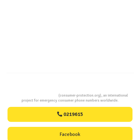
Dezlegare la pește în Postul Adormirii Maicii Domnului !
Studiu comparativ – Ton în suc propriu : până la 27 g
proteine și doar 122 kcal la 100 grame !
Consumers Protection
(consumer-protection.org), an international
project for emergency consumer phone numbers worldwide.
0219615
Facebook