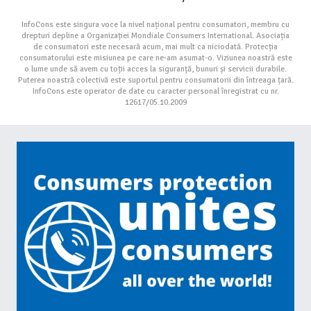
InfoCons este singura voce la nivel național pentru consumatori, membru cu
drepturi depline a Organizației Mondiale Consumers International. Asociația
de consumatori este necesară acum, mai mult ca niciodată. Protecția
consumatorului este misiunea pe care ne-am asumat-o. Viziunea noastră este
o lume unde să avem cu toții acces la siguranță, bunuri și servicii durabile.
Puterea noastră colectivă este suportul pentru consumatorii din întreaga țară.
InfoCons este operator de date cu caracter personal înregistrat cu nr.
12617/05.10.2009