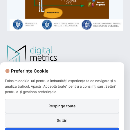
Preferințe Cookie
Folosim cookie-uri pentru a îmbunătăți experiența ta de navigare și a
analiza traficul. Apasă „Acceptă toate" pentru a consimți sau „Setări"
pentru a-ți gestiona preferințele.
Respinge toate
Plățile online efectuate pe acest site
sunt procesate de către Netopia Payments
și beneficiază de 3D-Secure.
Setări