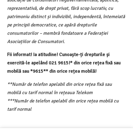
reprezentativă, de drept privat, fără scop lucrativ, cu
patrimoniu distinct și indivizibil, independentă, întemeiată
pe principii democratice, ce apără drepturile
consumatorilor – membră fondatoare a Federației
Asociațiilor de Consumatori.
Fii informat! Ia atitudine! Cunoaște-ți drepturile și
exercită-le apelând 021 9615!* din orice rețea fixă sau
mobilă sau *9615** din orice rețea mobilă!
**Număr de telefon apelabil din orice rețea fixă sau
mobilă cu tarif normal în rețeaua Telekom
***Număr de telefon apelabil din orice rețea mobilă cu
tarif normal