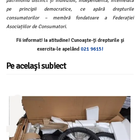
patrimoniu distinct și indivizibil, independentă, întemeiată
pe principii democratice, ce apără drepturile
consumatorilor – membră fondatoare a Federației
Asociațiilor de Consumatori.
Fii informat! Ia atitudine! Cunoaște-ți drepturile și
exercita-le apelând
021 9615!
Pe același subiect