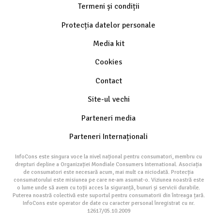
Termeni și condiții
Protecția datelor personale
Media kit
Cookies
Contact
Site-ul vechi
Parteneri media
Parteneri Internaționali
InfoCons este singura voce la nivel național pentru consumatori, membru cu
drepturi depline a Organizației Mondiale Consumers International. Asociația
de consumatori este necesară acum, mai mult ca niciodată. Protecția
consumatorului este misiunea pe care ne-am asumat-o. Viziunea noastră este
o lume unde să avem cu toții acces la siguranță, bunuri și servicii durabile.
Puterea noastră colectivă este suportul pentru consumatorii din întreaga țară.
InfoCons este operator de date cu caracter personal înregistrat cu nr.
12617/05.10.2009