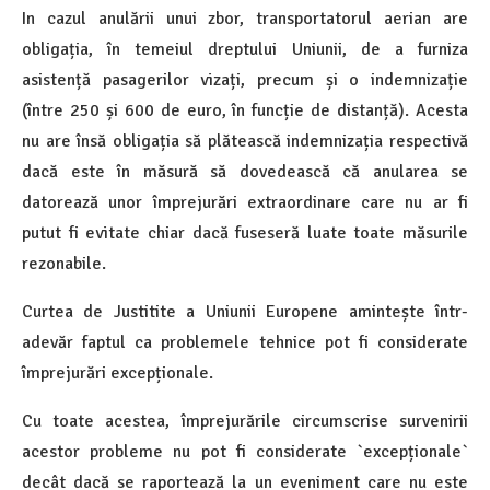
In cazul anulării unui zbor, transportatorul aerian are
obligația, în temeiul dreptului Uniunii, de a furniza
asistență pasagerilor vizați, precum și o indemnizație
(între 250 și 600 de euro, în funcție de distanță). Acesta
nu are însă obligația să plătească indemnizația respectivă
dacă este în măsură să dovedească că anularea se
datorează unor împrejurări extraordinare care nu ar fi
putut fi evitate chiar dacă fuseseră luate toate măsurile
rezonabile
.
Curtea de Justitite a Uniunii Europene amintește într-
adevăr faptul ca problemele tehnice pot fi considerate
împrejurări excepționale.
Cu toate acestea, împrejurările circumscrise survenirii
acestor probleme nu pot fi considerate `excepționale`
decât dacă se raportează la un eveniment care nu este