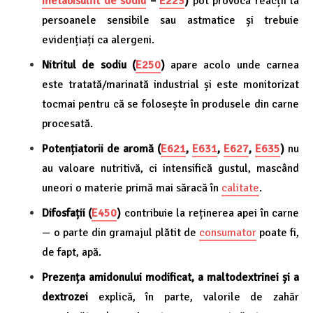
metabisulfit de sodiu
–
E223
)
pot provoca reacții la
persoanele sensibile sau astmatice și trebuie
evidențiați ca alergeni.
Nitritul de sodiu (
E250
)
apare acolo unde carnea
este tratată/marinată industrial și este monitorizat
tocmai pentru că se folosește în produsele din carne
procesată.
Potențiatorii de aromă (
E621
,
E631
,
E627
,
E635
)
nu
au valoare nutritivă, ci intensifică gustul, mascând
uneori o materie primă mai săracă în
calitate
.
Difosfații (
E450
)
contribuie la reținerea apei în carne
— o parte din gramajul plătit de
consumator
poate fi,
de fapt, apă.
Prezența amidonului modificat, a maltodextrinei și a
dextrozei
explică, în parte, valorile de zahăr