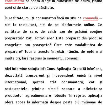
consumator
să poată alege în cunoștință de cauză, ținând
cont și de starea de sănătate.
În realitate, mulți consumatori încă nu știu ce
comandă
—
nici la restaurant, nici de pe platformele online. Ce
cantitate de sare, de zahăr sau de grăsimi conține
preparatul? Câți aditivi are? Este preparat din produse
congelate sau proaspete? Care este modalitatea de
preparare? Tocmai aceste întrebări rămân, de cele mai
multe ori, fără răspuns la momentul comenzii.
Aici intervine soluția InfoCons. Aplicația Gratuită InfoCons,
dezvoltată transparent și independent, unică la nivel
internațional, sprijină atât consumatorii, cât și
restaurantele: printr-o simplă scanare a etichetelor
produselor agroalimentare folosite în rețete, aplicația
oferă acces la informații despre peste 3,5 milioane de