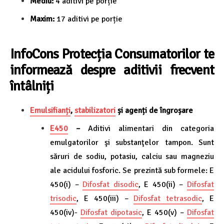
Mediu:
4 aditivi pe porție
Maxim:
17 aditivi pe porție
InfoCons Protecția Consumatorilor te
informează despre aditivii frecvent
întâlniți
Emulsifianți
,
stabilizatori
și agenți de îngroșare
E450
–
Aditivi alimentari din categoria
emulgatorilor şi substanţelor tampon. Sunt
săruri de sodiu, potasiu, calciu sau magneziu
ale acidului fosforic. Se prezintă sub formele: E
450(i) –
Difosfat disodic
, E 450(ii) –
Difosfat
trisodic
, E 450(iii) –
Difosfat tetrasodic
, E
450(iv)-
Difosfat dipotasic
, E 450(v) –
Difosfat