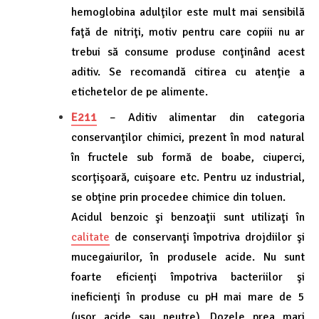
hemoglobina adulţilor este mult mai sensibilă
faţă de nitriţi, motiv pentru care copiii nu ar
trebui să consume produse conţinând acest
aditiv. Se recomandă citirea cu atenţie a
etichetelor de pe alimente.
E211
– Aditiv alimentar din categoria
conservanţilor chimici, prezent în mod natural
în fructele sub formă de boabe, ciuperci,
scorţişoară, cuişoare etc. Pentru uz industrial,
se obţine prin procedee chimice din toluen.
Acidul benzoic şi benzoaţii sunt utilizaţi în
calitate
de conservanţi împotriva drojdiilor şi
mucegaiurilor, în produsele acide. Nu sunt
foarte eficienţi împotriva bacteriilor şi
ineficienţi în produse cu pH mai mare de 5
(uşor acide sau neutre). Dozele prea mari