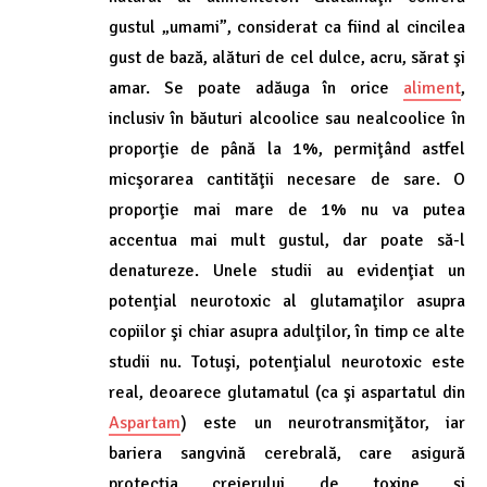
gustul „umami”, considerat ca fiind al cincilea
gust de bază, alături de cel dulce, acru, sărat şi
amar. Se poate adăuga în orice
aliment
,
inclusiv în băuturi alcoolice sau nealcoolice în
proporţie de până la 1%, permiţând astfel
micşorarea cantităţii necesare de sare. O
proporţie mai mare de 1% nu va putea
accentua mai mult gustul, dar poate să-l
denatureze. Unele studii au evidenţiat un
potenţial neurotoxic al glutamaţilor asupra
copiilor şi chiar asupra adulţilor, în timp ce alte
studii nu. Totuşi, potenţialul neurotoxic este
real, deoarece glutamatul (ca şi aspartatul din
Aspartam
) este un neurotransmiţător, iar
bariera sangvină cerebrală, care asigură
protecţia creierului de toxine şi