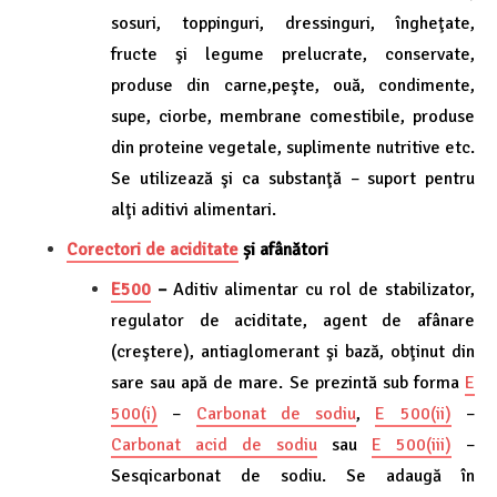
sosuri, toppinguri, dressinguri, îngheţate,
fructe şi legume prelucrate, conservate,
produse din carne,peşte, ouă, condimente,
supe, ciorbe, membrane comestibile, produse
din proteine vegetale, suplimente nutritive etc.
Se utilizează şi ca substanţă – suport pentru
alţi aditivi alimentari.
Corectori de aciditate
și afânători
E500
–
Aditiv alimentar cu rol de stabilizator,
regulator de aciditate, agent de afânare
(creştere), antiaglomerant şi bază, obţinut din
sare sau apă de mare. Se prezintă sub forma
E
500(i)
–
Carbonat de sodiu
,
E 500(ii)
–
Carbonat acid de sodiu
sau
E 500(iii)
–
Sesqicarbonat de sodiu. Se adaugă în