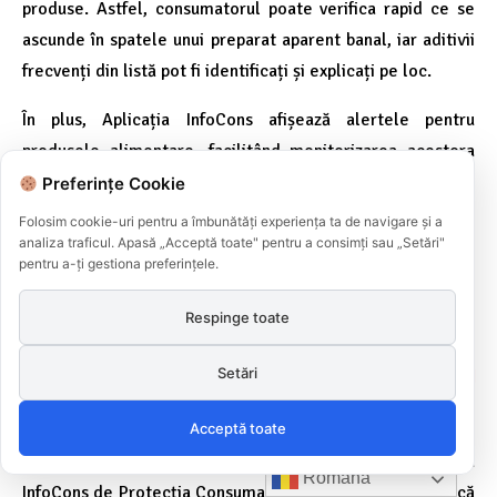
produse. Astfel, consumatorul poate verifica rapid ce se
ascunde în spatele unui preparat aparent banal, iar aditivii
frecvenți din listă pot fi identificați și explicați pe loc.
În plus, Aplicația InfoCons afișează alertele pentru
produsele alimentare, facilitând monitorizarea acestora
pentru a se asigura că produsele folosite nu afectează
Preferințe Cookie
sănătatea consumatorilor. Informarea corectă rămâne cel
Folosim cookie-uri pentru a îmbunătăți experiența ta de navigare și a
mai puternic instrument al consumatorului: cine știe ce
analiza traficul. Apasă „Acceptă toate" pentru a consimți sau „Setări"
pentru a-ți gestiona preferințele.
alege, alege bine.
Respinge toate
Lista completă a aditivilor alimentari
Setări
/ E-uri poate fi consultată
AICI
Acceptă toate
Sfat de siguranță :
Alegi bine , te simți bine
cu Aplicația
Română
InfoCons de Protecția Consumatorilor ! Aplicația identifică