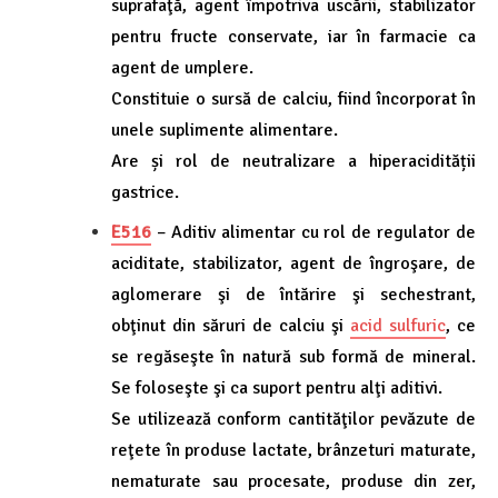
suprafaţă, agent împotriva uscării, stabilizator
pentru fructe conservate, iar în farmacie ca
agent de umplere.
Constituie o sursă de calciu, fiind încorporat în
unele suplimente alimentare.
Are și rol de neutralizare a hiperacidității
gastrice.
E516
– Aditiv alimentar cu rol de regulator de
aciditate, stabilizator, agent de îngroşare, de
aglomerare şi de întărire şi sechestrant,
obţinut din săruri de calciu şi
acid sulfuric
, ce
se regăseşte în natură sub formă de mineral.
Se foloseşte şi ca suport pentru alţi aditivi.
Se utilizează conform cantităţilor pevăzute de
reţete în produse lactate, brânzeturi maturate,
nematurate sau procesate, produse din zer,