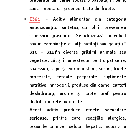
preparate din carne tocată proaspătă, în bere,
sucuri, nectaruri şi concentrate din fructe.
E321
– Aditiv alimentar din categoria
antioxidanţilor sintetici, cu rol în prevenirea
râncezirii grăsimilor. Se utilizează individual
sau în combinaţie cu alţi butilaţi sau galaţi (E
310 – 312)în diverse grăsimi animale sau
vegetale, cât şi în amestecuri pentru patiserie,
snacksuri, supe şi ciorbe instant, sosuri, fructe
procesate, cereale preparate, suplimente
nutritive, mirodenii, produse din carne, cartofi
deshidrataţi, arome şi lapte praf pentru
distribuitoarele automate.
Acest aditiv produce efecte secundare
serioase, printre care reacţiile alergice,
leziunile la nivel celular hepatic, inclusiv la