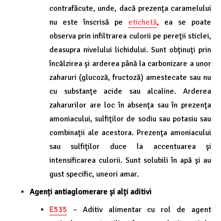
contrafăcute, unde, dacă prezenţa caramelului
nu este înscrisă pe
etichetă
, ea se poate
observa prin infiltrarea culorii pe pereţii sticlei,
deasupra nivelului lichidului. Sunt obţinuţi prin
încălzirea şi arderea până la carbonizare a unor
zaharuri (glucoză, fructoză) amestecate sau nu
cu substanţe acide sau alcaline. Arderea
zaharurilor are loc în absenţa sau în prezenţa
amoniacului, sulfiţilor de sodiu sau potasiu sau
combinaţii ale acestora. Prezenţa amoniacului
sau sulfiţilor duce la accentuarea şi
intensificarea culorii. Sunt solubili în apă şi au
gust specific, uneori amar.
Agenți antiaglomerare și alți aditivi
E535
– Aditiv alimentar cu rol de agent