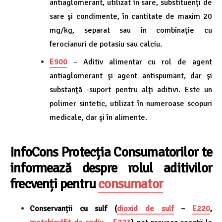
antiaglomerant, utilizat în sare, substituenţi de
sare şi condimente, în cantitate de maxim 20
mg/kg, separat sau în combinaţie cu
ferocianuri de potasiu sau calciu.
E900
– Aditiv alimentar cu rol de agent
antiaglomerant şi agent antispumant, dar şi
substanţă -suport pentru alţi aditivi. Este un
polimer sintetic, utilizat în numeroase scopuri
medicale, dar şi în alimente.
InfoCons Protecția C
onsumatorilor te
informează despre
rolul aditivilor
frecvenți pentru
consumator
Conservanții cu sulf (
dioxid de sulf
–
E220
,