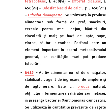
tetrapotasic
, E 450(vi) –
Difosfat dicalcic
, E
450(vii) –
Difosfat biacid de calciu
şi E 450(viii)
–
Difosfat dimagnezic
. Se utilizează în produse
alimentare sub formă de praf, snacksuri,
cereale pentru micul dejun, băuturi din
ciocolată şi malţ pe bază de lapte, supe,
ciorbe, băuturi alcoolice. Fosforul este un
element important în cadrul metabolismului
general, iar cantităţile mari pot produce
tulburări.
E415
–
Aditiv alimentar cu rol de emulgator,
stabilizator, agent de îngroşare, de umplere şi
de aglomerare. Este un
produs
natural,
obţinutprin fermentarea zahărului sau melasei,
în prezenţa bacteriei Xanthomonas campestris.
Se utilizează în cantităţile prevăzute de reţete