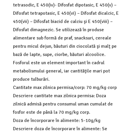
tetrasodic, E 450(iv)- Difosfat dipotasic, E 450(v) –
Difosfat tetrapotasic, E 450(vi) – Difosfat dicalcic, E
450(vii) – Difosfat biacid de calciu şi E 450(viii) –
Difosfat dimagnezic. Se utilizează în produse
alimentare sub formă de praf, snacksuri, cereale
pentru micul dejun, băuturi din ciocolată şi malţ pe
bază de lapte, supe, ciorbe, băuturi alcoolice.
Fosforul este un element important în cadrul
metabolismului general, iar cantităţile mari pot
produce tulburări.
Cantitate max zilnica permisa/corp: 70 mg/kg corp
Descriere cantitate max zilnica permisa: Doza
zilnică admisă pentru consumul uman cumulat de
fosfor este de până la 70 mg/kg corp.
Doza de încorporare în alimente: 5-10g/kg
Descriere doza de încorporare în alimente: Se