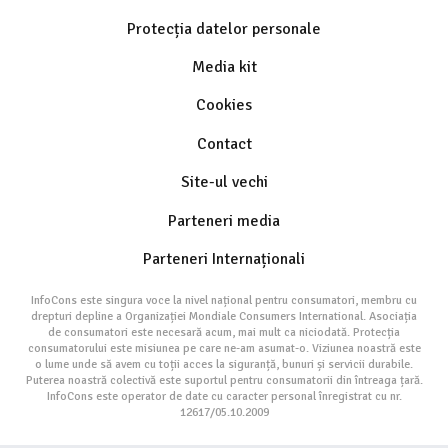
Protecția datelor personale
Media kit
Cookies
Contact
Site-ul vechi
Parteneri media
Parteneri Internaționali
InfoCons este singura voce la nivel național pentru consumatori, membru cu
drepturi depline a Organizației Mondiale Consumers International. Asociația
de consumatori este necesară acum, mai mult ca niciodată. Protecția
consumatorului este misiunea pe care ne-am asumat-o. Viziunea noastră este
o lume unde să avem cu toții acces la siguranță, bunuri și servicii durabile.
Puterea noastră colectivă este suportul pentru consumatorii din întreaga țară.
InfoCons este operator de date cu caracter personal înregistrat cu nr.
12617/05.10.2009