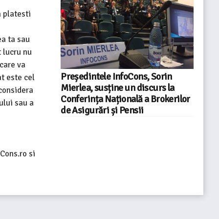
 platesti
ea ta sau
t lucru nu
 care va
Președintele InfoCons, Sorin
at este cel
Mierlea, susține un discurs la
 considera
Conferința Națională a Brokerilor
ului sau a
de Asigurări și Pensii
Cons.ro si