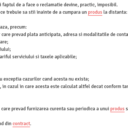
si faptul de a face o reclamatie devine, practic, imposibil.
a ce trebuie sa stii inainte de a cumpara un
produs
la distanta:
 baza, precum:
 care prevad plata anticipata, adresa si modalitatile de cont
rare;
iului;
iful serviciului si taxele aplicabile;
u exceptia cazurilor cand acesta nu exista;
, in cazul in care acesta este calculat altfel decat conform tar
 care prevad furnizarea curenta sau periodica a unui
produs
s
nd din
contract
.