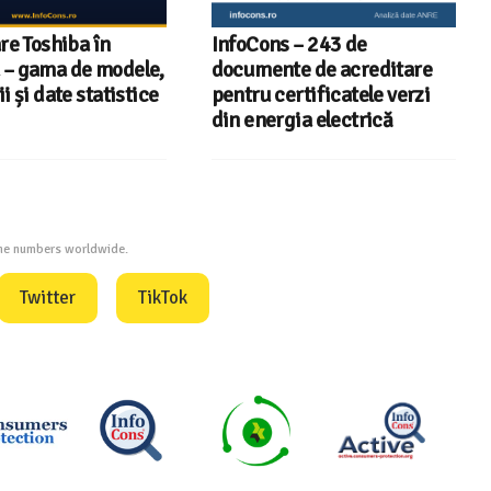
re Toshiba în
InfoCons – 243 de
– gama de modele,
documente de acreditare
i și date statistice
pentru certificatele verzi
din energia electrică
one numbers worldwide.
Twitter
TikTok