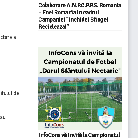
Colaborare A.N.P.C.P.P.S. Romania
– Enel Romania in cadrul
Campaniei “Inchide! Stinge!
Recicleaza!”
actare a
ifului de
au
InfoCons vă invită la Campionatul