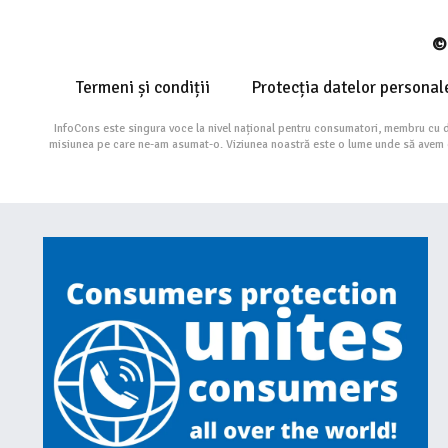
© 
Termeni și condiții
Protecția datelor personal
InfoCons este singura voce la nivel național pentru consumatori, membru cu 
misiunea pe care ne-am asumat-o. Viziunea noastră este o lume unde să avem cu 