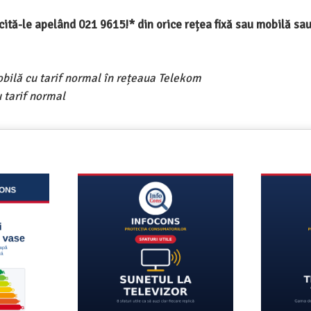
ercită-le apelând 021 9615!* din orice rețea fixă sau mobilă s
obilă cu tarif normal în rețeaua Telekom
 tarif normal