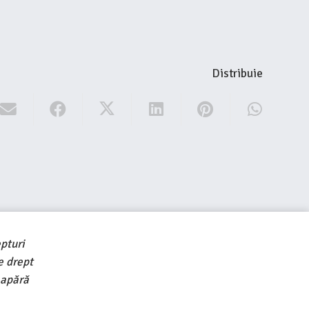
Distribuie
pturi
e drept
 apără