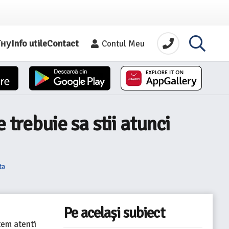
їну
Info utile
Contact
Contul Meu
 trebuie sa stii atunci
ta
Pe același subiect
tem atenti