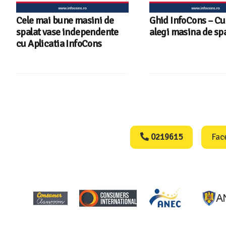
Cele mai bune masini de
Ghid InfoCons – C
spalat vase independente
alegi masina de spa
cu Aplicatia InfoCons
Consumers Protect
0219615
Fac