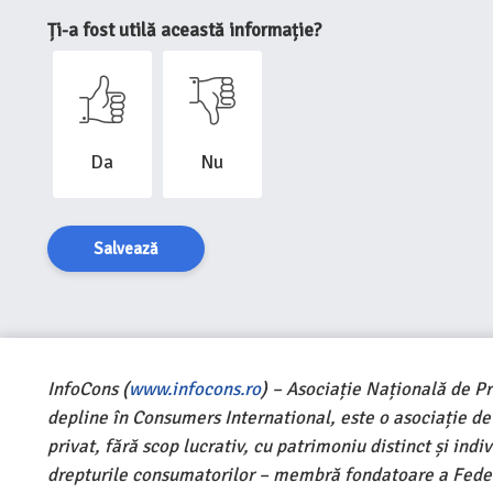
Ți-a fost utilă această informație?
Da
Nu
Salvează
InfoCons (
www.infocons.ro
) – Asociație Națională de P
depline în Consumers International, este o asociație d
privat, fără scop lucrativ, cu patrimoniu distinct și ind
drepturile consumatorilor – membră fondatoare a Feder