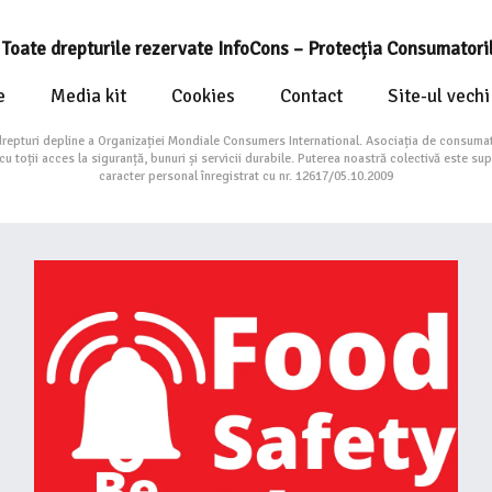
Toate drepturile rezervate InfoCons – Protecția Consumatori
e
Media kit
Cookies
Contact
Site-ul vechi
drepturi depline a Organizației Mondiale Consumers International. Asociația de consumat
toții acces la siguranță, bunuri și servicii durabile. Puterea noastră colectivă este su
caracter personal înregistrat cu nr. 12617/05.10.2009