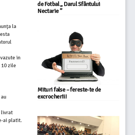
de Fotbal „ Darul Sfântului
Nectarie ”
nunţa la
cesta
atorul
evazute in
 10 zile
Mituri false – fereste-te de
excrocherii!
 au
livrat
-ai platit.