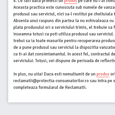
4. Ce faci daca primesti un
produs
pe care nu l-ai com
Aceasta practica este cunoscuta sub numele de vanzare f
produsul sau serviciul, nici sa-l restitui pe cheltuiala 
Absenta unui raspuns din partea ta nu echivaleaza cu 
plata produsului ori a serviciului trimis, el trebuie s
inseamna totusi ca poti utiliza produsul sau serviciul. 
trebui sa ia toate masurile pentru recuperarea produsul
de a pune produsul sau serviciul la dispozitia vanzator
ca ti-ai dat consimtamantul. In acest fel, contractul d
serviciului. Totusi, vei dispune de perioada de reflecti
In plus, nu uita! Daca esti nemultumit de un
produs
or
reclamatii@protectia-consumatorilor.ro sau intra pe s
completeaza formularul de Reclamatii.