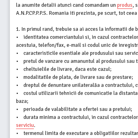
la anumite detalii atunci cand comandam un
produs
, 
A.N.P.CP.P.P.S. Romania iti prezinta, pe scurt, tot cee
1. In primul rand, trebuie sa ai acces la informatii de
• identitatea comerciantului si, in cazul contractelor
acestuia, telefon/fax, e-mail si codul unic de inregist
• caracteristicile esentiale ale produsului sau servic
• pretul de vanzare cu amanuntul al produsului sau tar
• cheltuielile de livrare, daca este cazul;
• modalitatile de plata, de livrare sau de prestare;
• dreptul de denuntare unilateralăa a contractului, c
• costul utilizarii tehnicii de comunicatie la distanta
baza;
• perioada de valabilitate a ofertei sau a pretului;
• durata minima a contractului, in cazul contractelor
serviciu
.
• termenul limita de executare a obligatiilor rezulta