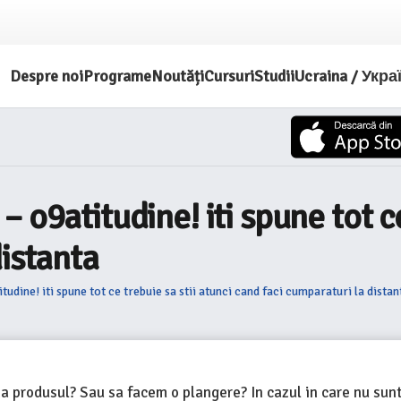
Despre noi
Programe
Noutăți
Cursuri
Studii
Ucraina / Укра
o9atitudine! iti spune tot ce
distanta
dine! iti spune tot ce trebuie sa stii atunci cand faci cumparaturi la distan
produsul? Sau sa facem o plangere? In cazul in care nu sun