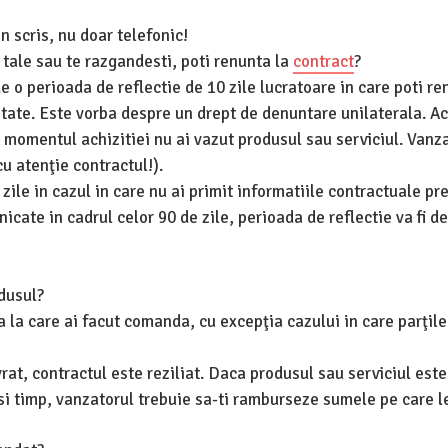
n scris, nu doar telefonic!
 tale sau te razgandesti, poti renunta la
contract
?
 de o perioada de reflectie de 10 zile lucratoare in care poti re
alitate. Este vorba despre un drept de denuntare unilaterala. A
 momentul achizitiei nu ai vazut produsul sau serviciul. Vanz
u atenţie contractul!).
zile in cazul in care nu ai primit informatiile contractuale pr
nicate in cadrul celor 90 de zile, perioada de reflectie va fi de
odusul?
ta la care ai facut comanda, cu excepţia cazului in care parţile
at, contractul este reziliat. Daca produsul sau serviciul este 
si timp, vanzatorul trebuie sa-ti ramburseze sumele pe care le