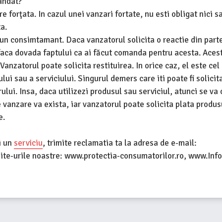
andat?
orţata. In cazul unei vanzari fortate, nu esti obligat nici sa
ta.
un consimtamant. Daca vanzatorul solicita o reactie din part
a faca dovada faptului ca ai făcut comanda pentru acesta. Aces
Vanzatorul poate solicita restituirea. In orice caz, el este cel
ui sau a serviciului. Singurul demers care iti poate fi solicit
ului. Insa, daca utilizezi produsul sau serviciul, atunci se va
e vanzare va exista, iar vanzatorul poate solicita plata produs
e.
i un
serviciu
, trimite reclamatia ta la adresa de e-mail:
ite-urile noastre: www.protectia-consumatorilor.ro, www.Info