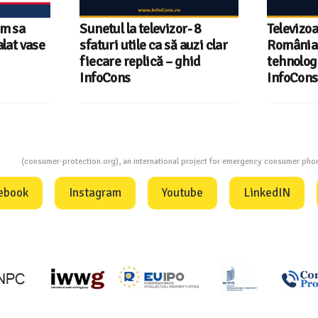
um sa
Sunetul la televizor- 8
Televizoa
lat vase
sfaturi utile ca să auzi clar
România 
fiecare replică – ghid
tehnologi
InfoCons
InfoCons
ion
(consumer-protection.org), an international project for emergency consumer ph
ebook
Instagram
Youtube
LinkedIN