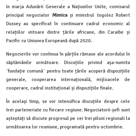
In marja Adunării Generale a Națiunilor Unite, comisarul
principal negociator
Mimica
și ministrul togolez Robert
Dussey au specificat în continuare cadrul economic al
relațiilor viitoare dintre țările africane, din Caraibe și
Pacific cu Uniunea Europeană după 2020.
Negocierile vor continua în părțile rămase ale acordului în
săptămânile următoare. Discuțiile privind așa-numita
`fundație comună` pentru toate țările acoperă dispozițiile
generale, cooperarea internațională, mijloacele de
cooperare, cadrul instituțional și dispozițiile finale.
În același timp, se vor intensifica discuțiile despre cele
trei parteneriate cu fiecare regiune. Negociatorii-șefi sunt
așteptați să discute progresul pe cei trei piloni regionali la
următoarea lor reuniune, programată pentru octombrie.