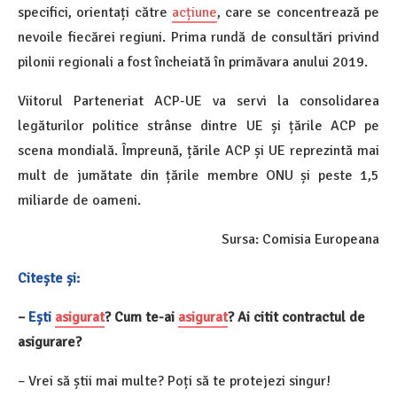
specifici, orientați către
acțiune
, care se concentrează pe
nevoile fiecărei regiuni. Prima rundă de consultări privind
pilonii regionali a fost încheiată în primăvara anului 2019.
Viitorul Parteneriat ACP-UE va servi la consolidarea
legăturilor politice strânse dintre UE și țările ACP pe
scena mondială. Împreună, țările ACP și UE reprezintă mai
mult de jumătate din țările membre ONU și peste 1,5
miliarde de oameni.
Sursa: Comisia Europeana
Citește și:
–
Ești
asigurat
? Cum te-ai
asigurat
? Ai citit contractul de
asigurare?
– Vrei să știi mai multe? Poți să te protejezi singur!