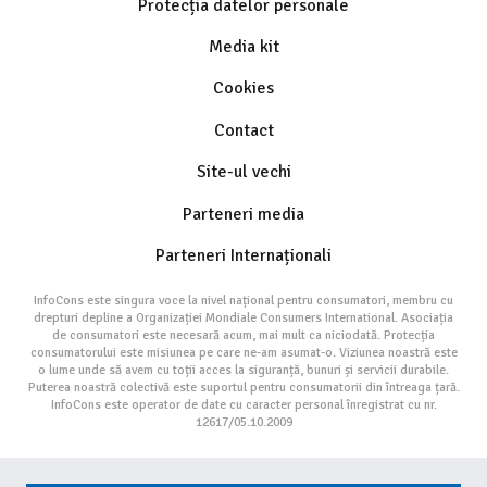
Protecția datelor personale
Media kit
Cookies
Contact
Site-ul vechi
Parteneri media
Parteneri Internaționali
InfoCons este singura voce la nivel național pentru consumatori, membru cu
drepturi depline a Organizației Mondiale Consumers International. Asociația
de consumatori este necesară acum, mai mult ca niciodată. Protecția
consumatorului este misiunea pe care ne-am asumat-o. Viziunea noastră este
o lume unde să avem cu toții acces la siguranță, bunuri și servicii durabile.
Puterea noastră colectivă este suportul pentru consumatorii din întreaga țară.
InfoCons este operator de date cu caracter personal înregistrat cu nr.
12617/05.10.2009