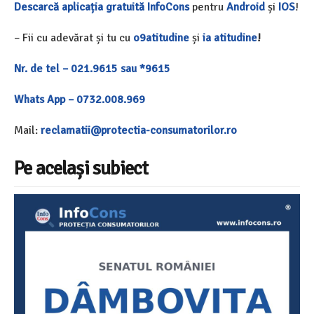
Descarcă aplicația gratuită InfoCons
pentru
Android
și
IOS
!
– Fii cu adevărat și tu cu
o9atitudine
și
ia atitudine
!
Nr. de tel – 021.9615 sau *9615
Whats App – 0732.008.969
Mail:
reclamatii@protectia-consumatorilor.ro
Pe același subiect