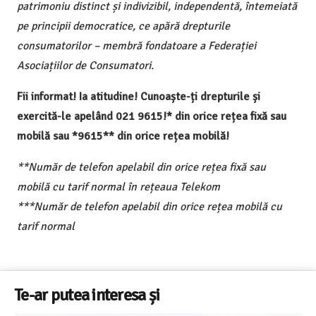
patrimoniu distinct și indivizibil, independentă, întemeiată
pe principii democratice, ce apără drepturile
consumatorilor – membră fondatoare a Federației
Asociațiilor de Consumatori.
Fii informat! Ia atitudine! Cunoaște-ți drepturile și
exercită-le apelând 021 9615!* din orice rețea fixă sau
mobilă sau *9615** din orice rețea mobilă!
**Număr de telefon apelabil din orice rețea fixă sau
mobilă cu tarif normal în rețeaua Telekom
***Număr de telefon apelabil din orice rețea mobilă cu
tarif normal
Te-ar putea interesa și