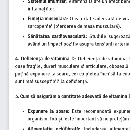
Sistemul imunitar
: Vitamina D are un efect bene
inflamațiilor.
Funcția musculară
: O cantitate adecvată de vit
sarcopeniei (pierderea de masă musculară).
Sănătatea cardiovasculară:
Studiile sugerează
având un impact pozitiv asupra tensiunii arterial
4. Deficiența de vitamina D
: Deficiența de vitamina
oase fragile, dureri musculare și articulare, oboseală
puțină expunere la soare, cei cu pielea închisă la cul
sunt mai susceptibili la deficiență.
5. Cum să asigurăm o cantitate adecvată de vitamina 
Expunere la soare:
Este recomandată expunere
organism. Totuși, este important să ne protejăm p
Alimentație echilibrată
: Includerea alimente