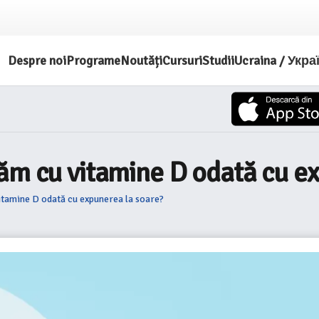
Despre noi
Programe
Noutăți
Cursuri
Studii
Ucraina / Укра
ăm cu vitamine D odată cu e
itamine D odată cu expunerea la soare?