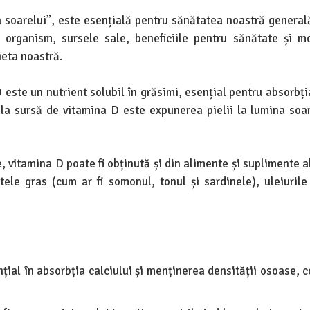
soarelui”, este esențială pentru sănătatea noastră generală
n organism, sursele sale, beneficiile pentru sănătate și m
ieta noastră.
este un nutrient solubil în grăsimi, esențial pentru absorbți
pala sursă de vitamina D este expunerea pielii la lumina soar
, vitamina D poate fi obținută și din alimente și suplimente 
ele gras (cum ar fi somonul, tonul și sardinele), uleiurile
țial în absorbția calciului și menținerea densității osoase, 