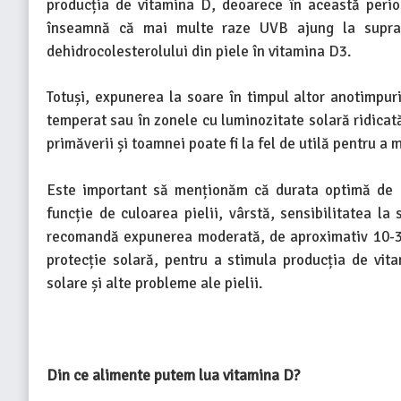
producția de vitamina D, deoarece în această perio
înseamnă că mai multe raze UVB ajung la supraf
dehidrocolesterolului din piele în vitamina D3.
Totuși, expunerea la soare în timpul altor anotimpur
temperat sau în zonele cu luminozitate solară ridicată
primăverii și toamnei poate fi la fel de utilă pentru a
Este important să menționăm că durata optimă de ex
funcție de culoarea pielii, vârstă, sensibilitatea la
recomandă expunerea moderată, de aproximativ 10-30
protecție solară, pentru a stimula producția de vit
solare și alte probleme ale pielii.
Din ce alimente putem lua vitamina D?