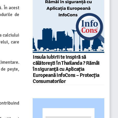
. În acest
odurile de
a calciului
elui, care
Insula Iubirii te inspiră să
alimentare.
călătorești în Thailanda ? Rămâi
în siguranță cu Aplicația
 de pește,
Europeană InfoCons – Protecția
Consumatorilor
contribuind