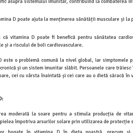
fic asupra sistemului imunitar, contribuind la combaterea inf
amina D poate ajuta la menținerea sănătății musculare și la 
 că vitamina D poate fi benefică pentru sănătatea cardio
e și a riscului de boli cardiovasculare.
 D este o problemă comună la nivel global, iar simptomele p
 cronică și un sistem imunitar slăbit. Persoanele care trăiesc
oare, cei cu vârsta înaintată și cei care au o dietă săracă în
D:
a moderată la soare pentru a stimula producția de vita
ielea împotriva arsurilor solare prin utilizarea de protecție 
lor bogate în vitamina D în dieta noastră, precum și u