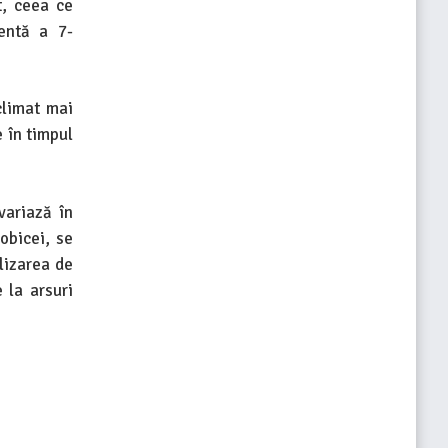
t, ceea ce
entă a 7-
climat mai
e în timpul
variază în
obicei, se
lizarea de
 la arsuri