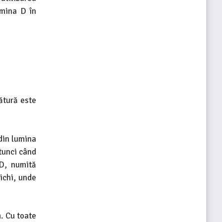
amina D în
ătură este
 din lumina
Atunci când
 D, numită
nichi, unde
. Cu toate