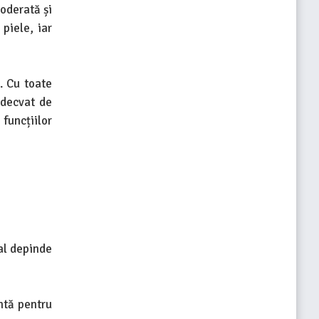
oderată și
piele, iar
. Cu toate
adecvat de
funcțiilor
al depinde
entă pentru