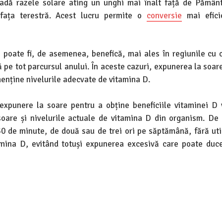
adă razele solare ating un unghi mai înalt față de Pămân
ața terestră. Acest lucru permite o
conversie
mai efici
i poate fi, de asemenea, benefică, mai ales în regiunile cu 
 pe tot parcursul anului. În aceste cazuri, expunerea la soar
 menține nivelurile adecvate de vitamina D.
punere la soare pentru a obține beneficiile vitaminei D 
 soare și nivelurile actuale de vitamina D din organism. De 
 de minute, de două sau de trei ori pe săptămână, fără uti
amina D, evitând totuși expunerea excesivă care poate duce