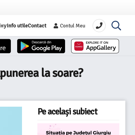
їну
Info utile
Contact
Contul Meu
xpunerea la soare?
Pe același subiect