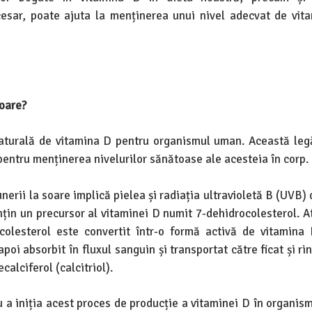
esar, poate ajuta la menținerea unui nivel adecvat de vit
soare?
aturală de vitamina D pentru organismul uman. Această leg
pentru menținerea nivelurilor sănătoase ale acesteia în corp.
erii la soare implică pielea și radiația ultravioletă B (UVB)
conțin un precursor al vitaminei D numit 7-dehidrocolesterol. 
olesterol este convertit într-o formă activă de vitamina
poi absorbit în fluxul sanguin și transportat către ficat și ri
alciferol (calcitriol).
 a iniția acest proces de producție a vitaminei D în organism