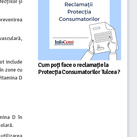
ecțiilor și
prevenirea
vasculară,
ot include
Cum poți face o reclamație la
 în zone cu
Protecția Consumatorilor Tulcea ?
 vitamina D
mina D în
solară.
tilizarea