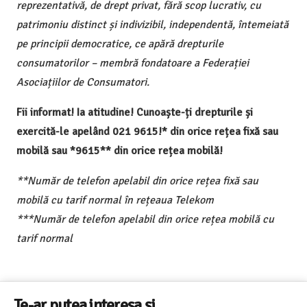
reprezentativă, de drept privat, fără scop lucrativ, cu
patrimoniu distinct și indivizibil, independentă, întemeiată
pe principii democratice, ce apără drepturile
consumatorilor – membră fondatoare a Federației
Asociațiilor de Consumatori.
Fii informat! Ia atitudine! Cunoaște-ți drepturile și
exercită-le apelând 021 9615!* din orice rețea fixă sau
mobilă sau *9615** din orice rețea mobilă!
**Număr de telefon apelabil din orice rețea fixă sau
mobilă cu tarif normal în rețeaua Telekom
***Număr de telefon apelabil din orice rețea mobilă cu
tarif normal
Te-ar putea interesa și