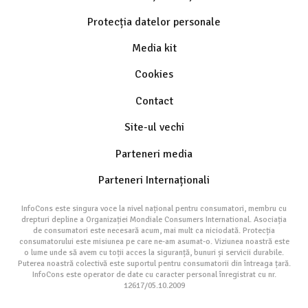
Protecția datelor personale
Media kit
Cookies
Contact
Site-ul vechi
Parteneri media
Parteneri Internaționali
InfoCons este singura voce la nivel național pentru consumatori, membru cu
drepturi depline a Organizației Mondiale Consumers International. Asociația
de consumatori este necesară acum, mai mult ca niciodată. Protecția
consumatorului este misiunea pe care ne-am asumat-o. Viziunea noastră este
o lume unde să avem cu toții acces la siguranță, bunuri și servicii durabile.
Puterea noastră colectivă este suportul pentru consumatorii din întreaga țară.
InfoCons este operator de date cu caracter personal înregistrat cu nr.
12617/05.10.2009