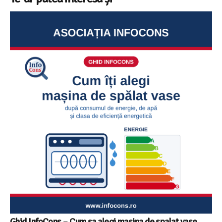
Ghid InfoCons – Cum sa alegi masina de spalat vase