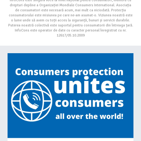
InfoCons este singura voce la nivel național pentru consumatori, membru cu
drepturi depline a Organizației Mondiale Consumers International. Asociația
de consumatori este necesară acum, mai mult ca niciodată. Protecția
consumatorului este misiunea pe care ne-am asumat-o. Viziunea noastră este
o lume unde să avem cu toții acces la siguranță, bunuri și servicii durabile.
Puterea noastră colectivă este suportul pentru consumatorii din întreaga țară.
InfoCons este operator de date cu caracter personal înregistrat cu nr.
12617/05.10.2009