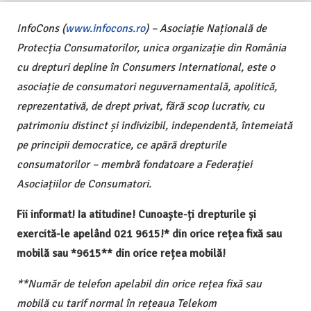
InfoCons (
www.infocons.ro
) – Asociație Națională de
Protecția Consumatorilor, unica organizație din România
cu drepturi depline în Consumers International, este o
asociație de consumatori neguvernamentală, apolitică,
reprezentativă, de drept privat, fără scop lucrativ, cu
patrimoniu distinct și indivizibil, independentă, întemeiată
pe principii democratice, ce apără drepturile
consumatorilor – membră fondatoare a Federației
Asociațiilor de Consumatori.
Fii informat! Ia atitudine! Cunoaște-ți drepturile și
exercită-le apelând 021 9615!* din orice rețea fixă sau
mobilă sau *9615** din orice rețea mobilă!
**Număr de telefon apelabil din orice rețea fixă sau
mobilă cu tarif normal în rețeaua Telekom