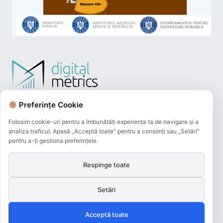
Preferințe Cookie
Folosim cookie-uri pentru a îmbunătăți experiența ta de navigare și a
analiza traficul. Apasă „Acceptă toate" pentru a consimți sau „Setări"
pentru a-ți gestiona preferințele.
Respinge toate
Plățile online efectuate pe acest site
sunt procesate de către Netopia Payments
și beneficiază de 3D-Secure.
Setări
Acceptă toate