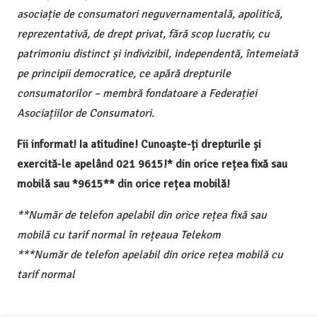
asociație de consumatori neguvernamentală, apolitică,
reprezentativă, de drept privat, fără scop lucrativ, cu
patrimoniu distinct și indivizibil, independentă, întemeiată
pe principii democratice, ce apără drepturile
consumatorilor – membră fondatoare a Federației
Asociațiilor de Consumatori.
Fii informat! Ia atitudine! Cunoaște-ți drepturile și
exercită-le apelând 021 9615!* din orice rețea fixă sau
mobilă sau *9615** din orice rețea mobilă!
**Număr de telefon apelabil din orice rețea fixă sau
mobilă cu tarif normal în rețeaua Telekom
***Număr de telefon apelabil din orice rețea mobilă cu
tarif normal