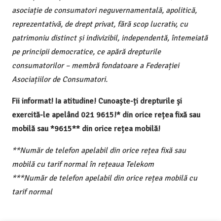
asociație de consumatori neguvernamentală, apolitică,
reprezentativă, de drept privat, fără scop lucrativ, cu
patrimoniu distinct și indivizibil, independentă, întemeiată
pe principii democratice, ce apără drepturile
consumatorilor – membră fondatoare a Federației
Asociațiilor de Consumatori.
Fii informat! Ia atitudine! Cunoaște-ți drepturile și
exercită-le apelând 021 9615!* din orice rețea fixă sau
mobilă sau *9615** din orice rețea mobilă!
**Număr de telefon apelabil din orice rețea fixă sau
mobilă cu tarif normal în rețeaua Telekom
***Număr de telefon apelabil din orice rețea mobilă cu
tarif normal