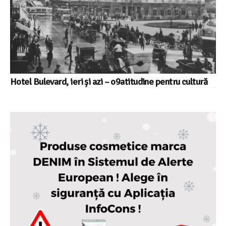
Hotel Bulevard, ieri și azi – o9atitudine pentru cultură