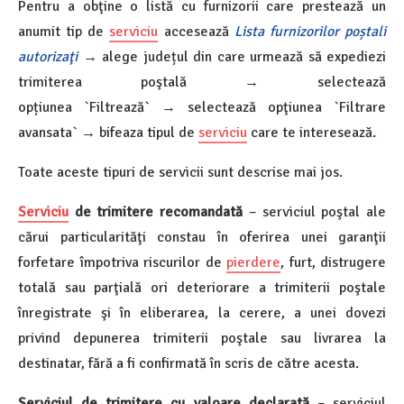
Pentru a obţine o listă cu furnizorii care prestează un
anumit tip de
serviciu
accesează
Lista
furnizorilor po
ș
tali
autorizaţi
→ alege județul din care urmează să expediezi
trimiterea poştală → selectează
opțiunea `Filtrează` → selectează opţiunea `Filtrare
avansata` → bifeaza tipul de
serviciu
care te interesează.
Toate aceste tipuri de servicii sunt descrise mai jos.
Serviciu
de trimitere recomandată
– serviciul poştal ale
cărui particularităţi constau în oferirea unei garanţii
forfetare împotriva riscurilor de
pierdere
, furt, distrugere
totală sau parţială ori deteriorare a trimiterii poştale
înregistrate şi în eliberarea, la cerere, a unei dovezi
privind depunerea trimiterii poştale sau livrarea la
destinatar, fără a fi confirmată în scris de către acesta.
Serviciul de trimitere cu valoare declarată
– serviciul