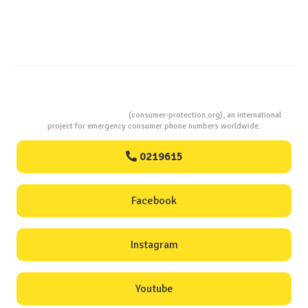
Ghid InfoCons – Cum sa alegi masina de spalat vase
Consumers Protection
(consumer-protection.org), an international
project for emergency consumer phone numbers worldwide.
0219615
Facebook
Instagram
Youtube