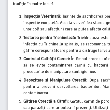
tradiție în multe locuri.
Inspecția Veterinară:
Înainte de sacrificarea po
inspecție completă. Acesta va verifica starea g
unor boli sau afecțiuni care ar putea afecta calit
Testarea pentru Trichineloză:
Trichineloza este
infecția cu Trichinella spiralis, se recomandă t
gătire corespunzătoare pentru a distruge larvel
Controlul Calității Carnei:
În timpul procesului d
să se evite contaminarea cărnii cu bacterii 
procedurile de manipulare sunt igienice.
Depozitare și Manipulare Corectă:
După sacrif
pentru a preveni dezvoltarea bacteriilor. Ma
contaminarea.
Gătirea Corectă a Cărnii:
Gătitul cărnii de porc
sau paraziți care ar putea fi prezenți. Utiliza