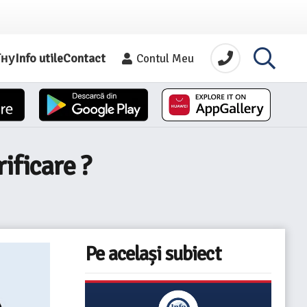
їну
Info utile
Contact
Contul Meu
ificare ?
Pe același subiect