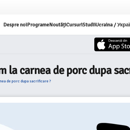
Despre noi
Programe
Noutăți
Cursuri
Studii
Ucraina / Укра
m la carnea de porc dupa sacr
nea de porc dupa sacrificare ?