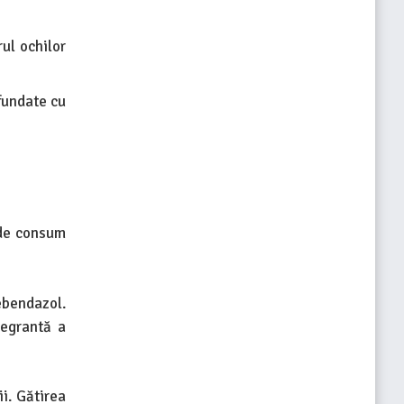
ul ochilor
fundate cu
 de consum
ebendazol.
tegrantă a
i. Gătirea