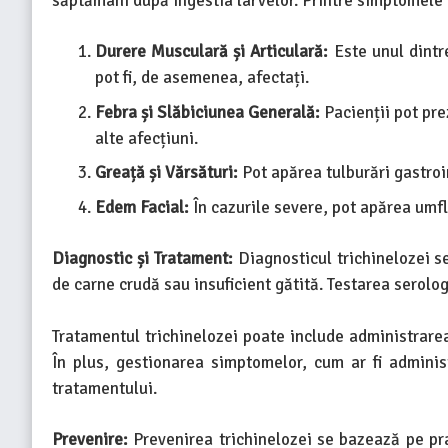
săptămâni după ingestia larvelor. Printre simptomel
Durere Musculară și Articulară:
Este unul dintre
pot fi, de asemenea, afectați.
Febra și Slăbiciunea Generală:
Pacienții pot pre
alte afecțiuni.
Greață și Vărsături:
Pot apărea tulburări gastroin
Edem Facial:
În cazurile severe, pot apărea umflăt
Diagnostic și Tratament:
Diagnosticul trichinelozei s
de carne crudă sau insuficient gătită. Testarea serolo
Tratamentul trichinelozei poate include administra
În plus, gestionarea simptomelor, cum ar fi adminis
tratamentului.
Prevenire:
Prevenirea trichinelozei se bazează pe prac