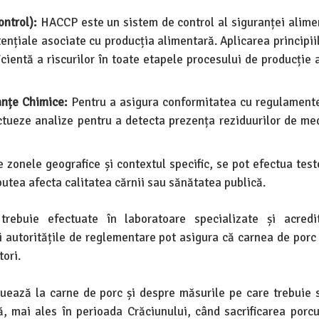
ntrol):
HACCP este un sistem de control al siguranței alime
otențiale asociate cu producția alimentară. Aplicarea princip
cientă a riscurilor în toate etapele procesului de producție 
anțe Chimice:
Pentru a asigura conformitatea cu regulamente
ctueze analize pentru a detecta prezența reziduurilor de m
e zonele geografice și contextul specific, se pot efectua tes
putea afecta calitatea cărnii sau sănătatea publică.
rebuie efectuate în laboratoare specializate și acredit
i autoritățile de reglementare pot asigura că carnea de porc
ori.
uează la carne de porc și despre măsurile pe care trebuie 
 mai ales în perioada Crăciunului, când sacrificarea porcu