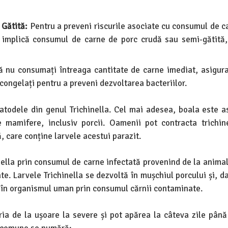
 Gătită:
Pentru a preveni riscurile asociate cu consumul de c
re implică consumul de carne de porc crudă sau semi-gătită,
 nu consumați întreaga cantitate de carne imediat, asigura
 congelați pentru a preveni dezvoltarea bacteriilor.
todele din genul Trichinella. Cel mai adesea, boala este a
te mamifere, inclusiv porcii. Oamenii pot contracta trichin
, care conține larvele acestui parazit.
inella prin consumul de carne infectată provenind de la anima
e. Larvele Trichinella se dezvoltă în mușchiul porcului și, d
ge în organismul uman prin consumul cărnii contaminate.
ia de la ușoare la severe și pot apărea la câteva zile până