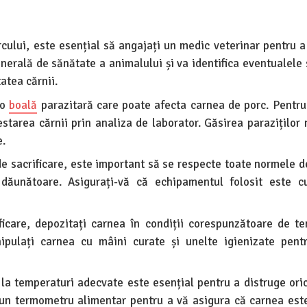
rcului, este esențial să angajați un medic veterinar pentru a
enerală de sănătate a animalului și va identifica eventualele
atea cărnii.
 o
boală
parazitară care poate afecta carnea de porc. Pentru
estarea cărnii prin analiza de laborator. Găsirea paraziților
e.
e sacrificare, este important să se respecte toate normele de
dăunătoare. Asigurați-vă că echipamentul folosit este c
icare, depozitați carnea în condiții corespunzătoare de t
nipulați carnea cu mâini curate și unelte igienizate pent
 la temperaturi adecvate este esențial pentru a distruge oric
ți un termometru alimentar pentru a vă asigura că carnea este