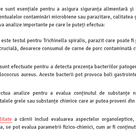
re sunt esențiale pentru a asigura siguranța alimentară și
entualelor contaminări microbiene sau parazitare, calitatea 
eva analize importante pe care le puteți efectua:
este testul pentru Trichinella spiralis, parazit care poate fi
e crucială, deoarece consumul de carne de porc contaminată c
sunt efectuate pentru a detecta prezența bacteriilor patog
ylococcus aureus. Aceste bacterii pot provoca boli gastrointe
tua analize pentru a evalua conținutul de substanțe n
etalele grele sau substanțe chimice care ar putea proveni din
litate
a cărnii includ evaluarea aspectelor organoleptice,
, se pot evalua parametrii fizico-chimici, cum ar fi conținut