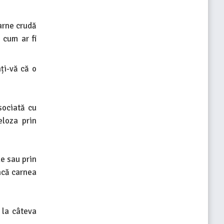
arne crudă
 cum ar fi
ți-vă că o
sociată cu
eloza prin
le sau prin
acă carnea
 la câteva