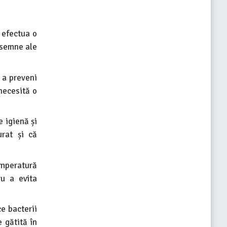
 efectua o
 semne ale
 a preveni
 necesită o
 igienă și
urat și că
emperatură
ru a evita
e bacterii
 gătită în