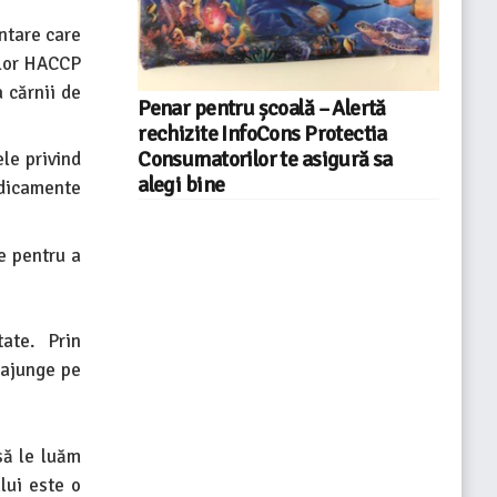
ntare care
iilor HACCP
a cărnii de
Penar pentru școală – Alertă
rechizite InfoCons Protectia
Consumatorilor te asigură sa
le privind
alegi bine
edicamente
te pentru a
ate. Prin
 ajunge pe
să le luăm
lui este o