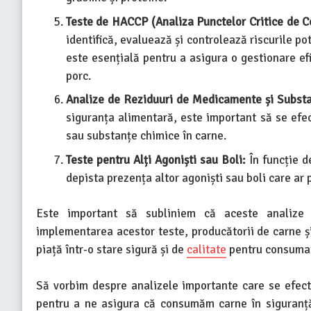
Teste de HACCP (Analiza Punctelor Critice de Co
identifică, evaluează și controlează riscurile p
este esențială pentru a asigura o gestionare efi
porc.
Analize de Reziduuri de Medicamente și Subst
siguranța alimentară, este important să se efe
sau substanțe chimice în carne.
Teste pentru Alți Agoniști sau Boli:
În funcție d
depista prezența altor agoniști sau boli care ar 
Este important să subliniem că aceste analize t
implementarea acestor teste, producătorii de carne ș
piață într-o stare sigură și de
calitate
pentru consumat
Să vorbim despre analizele importante care se efect
pentru a ne asigura că consumăm carne în siguranță,