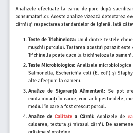
Analizele efectuate la carne de porc după sacrifica
consumatorilor. Aceste analize vizează detectarea ev
cărnii și respectarea standardelor de igienă. Iată cât
Teste de Trichineloza:
Unul dintre testele cheie 
mușchii porcului. Testarea acestui parazit est
Trichinella poate duce la trichineloza la oameni.
Teste Microbiologice:
Analizele microbiologice 
Salmonella, Escherichia coli (E. coli) și Staph
alte afecțiuni la oameni.
Analize de Siguranță Alimentară:
Se pot efec
contaminanți în carne, cum ar fi pesticidele, m
mediul în care a fost crescut porcul.
Analize de
Calitate
a Cărnii:
Analizele de
ca
culoarea, textura și mirosul cărnii. De asemenea
grăsime și proteine.