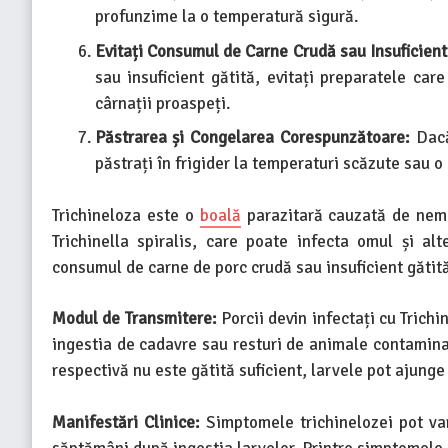
profunzime la o temperatură sigură.
Evitați Consumul de Carne Crudă sau Insuficient
sau insuficient gătită, evitați preparatele ca
cârnații proaspeți.
Păstrarea și Congelarea Corespunzătoare:
Dacă
păstrați în frigider la temperaturi scăzute sau o
Trichineloza este o
boală
parazitară cauzată de nema
Trichinella spiralis, care poate infecta omul și al
consumul de carne de porc crudă sau insuficient gătită
Modul de Transmitere:
Porcii devin infectați cu Trich
ingestia de cadavre sau resturi de animale contaminat
respectivă nu este gătită suficient, larvele pot ajun
Manifestări Clinice:
Simptomele trichinelozei pot var