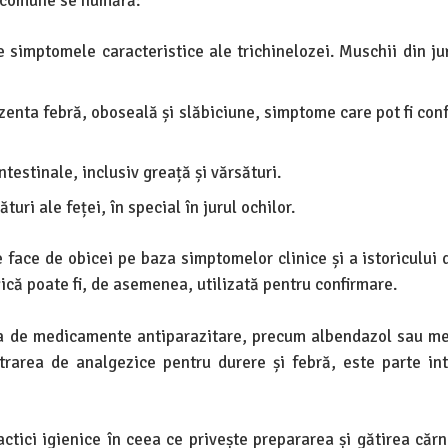
e comune se numără:
 simptomele caracteristice ale trichinelozei. Muschii din jur
zenta febră, oboseală și slăbiciune, simptome care pot fi con
testinale, inclusiv greață și vărsături.
uri ale feței, în special în jurul ochilor.
e face de obicei pe baza simptomelor clinice și a istoricului
gică poate fi, de asemenea, utilizată pentru confirmare.
rea de medicamente antiparazitare, precum albendazol sau m
trarea de analgezice pentru durere și febră, este parte in
tici igienice în ceea ce privește prepararea și gătirea cărni