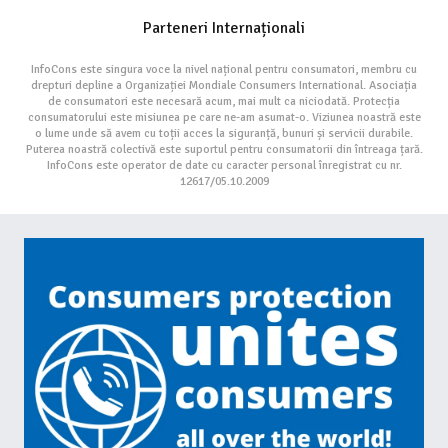
Parteneri Internaționali
InfoCons este singura voce la nivel național pentru consumatori, membru cu
drepturi depline a Organizației Mondiale Consumers International. Asociația
de consumatori este necesară acum, mai mult ca niciodată. Protecția
consumatorului este misiunea pe care ne-am asumat-o. Viziunea noastră este
o lume unde să avem cu toții acces la siguranță, bunuri și servicii durabile.
Puterea noastră colectivă este suportul pentru consumatorii din întreaga țară.
InfoCons este operator de date cu caracter personal înregistrat cu nr.
12617/05.10.2009