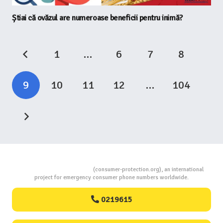
Știai că ovăzul are numeroase beneficii pentru inimă?
1
…
6
7
8
9
10
11
12
…
104
Consumers Protection
(consumer-protection.org), an international
project for emergency consumer phone numbers worldwide.
0219615