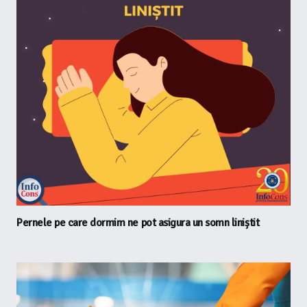
Pernele pe care dormim ne pot asigura un somn liniștit