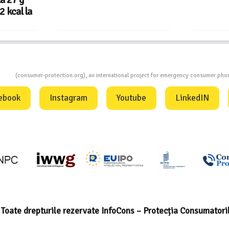
ion
(consumer-protection.org), an international project for emergency consumer ph
ebook
Instagram
Youtube
LinkedIN
Toate drepturile rezervate InfoCons – Protecția Consumatori