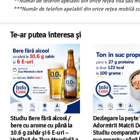
**Număr de telefon apelabil din orice rețea fixă sau m
***Număr de telefon apelabil din orice rețea mobilă cu
Te-ar putea interesa și
Dezlegare la pește în Postul
Salariul minim in 
Adormirii Maicii Domnului !
2026 – Romania pe 
Studiu comparativ – Ton în
din 22 in UE