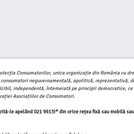
rotecția Consumatorilor, unica organizație din România cu dre
e consumatori neguvernamentală, apolitică, reprezentativă, d
ivizibil, independentă, întemeiată pe principii democratice, ce
ației Asociațiilor de Consumatori.
ercită-le apelând 021 9615!* din orice rețea fixă sau mobilă s