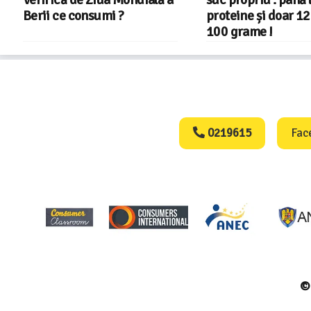
suc propriu : până la 27 g
proteine și doar 122 kcal la
100 grame !
Consumers Protect
0219615
Fac
© 