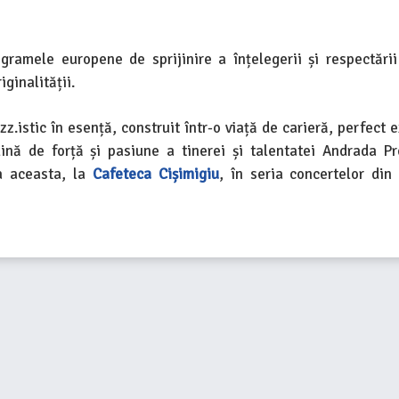
amele europene de sprijinire a înțelegerii și respectării 
iginalității.
zz.istic în esență, construit într-o viață de carieră, perfect 
lină de forță și pasiune a tinerei și talentatei Andrada P
ra aceasta, la
Cafeteca Cișimigiu
, în seria concertelor din