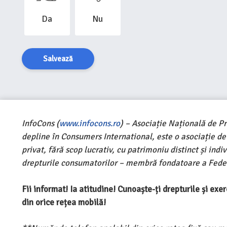
Da
Nu
Salvează
InfoCons (
www.infocons.ro
) – Asociație Națională de P
depline în Consumers International, este o asociație d
privat, fără scop lucrativ, cu patrimoniu distinct și ind
drepturile consumatorilor – membră fondatoare a Feder
Fii informat! Ia atitudine! Cunoaște-ți drepturile și ex
din orice rețea mobilă!