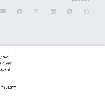
pturi
e drept
 apără
au *9615**