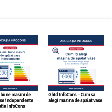
oCons – Cum sa
Sunetul la televizor- 8
sina de spalat vase
sfaturi utile ca să auzi clar
fiecare replică – ghid