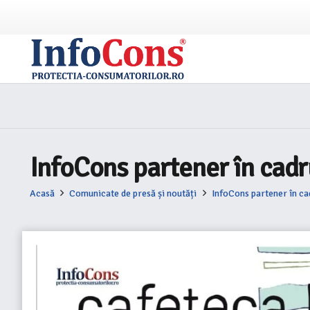
InfoCons partener în cadr
Acasă
Comunicate de presă și noutăți
InfoCons partener în ca