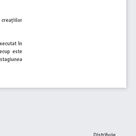
creațiilor
executat în
recup este
 stagiunea
Distribuie