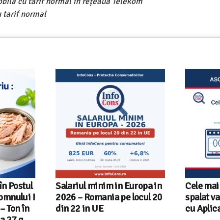
obilă cu tarif normal în rețeaua Telekom
 tarif normal
Europa in
Cele mai bune masini de
Ghid Inf
locul 20
spalat vase independente
alegi ma
cu Aplicatia InfoCons