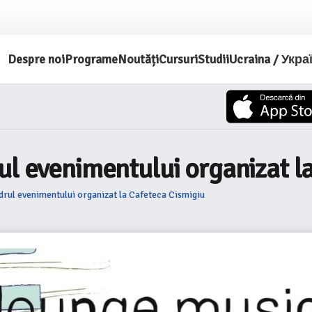
Despre noi
Programe
Noutăți
Cursuri
Studii
Ucraina / Укра
ul evenimentului organizat l
drul evenimentului organizat la Cafeteca Cismigiu