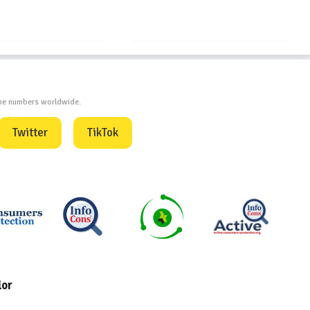
InfoCons
one numbers worldwide.
Twitter
TikTok
lor