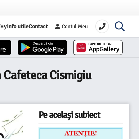
їну
Info utile
Contact
Contul Meu
a Cafeteca Cismigiu
Pe același subiect